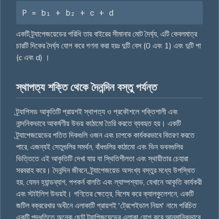
P = b₁ + b₂ + c + d
একটি ট্র্যাপেজয়েডের পরিধি তার বাইরের সীমানার মোট দৈর্ঘ্য, এটি কেবলমাত্র
চারটি দিকের দৈৰ্ঘ্য যোগ করে গণনা করা হয়ঃ দুটি বেস (0 এবং 1) এবং দুটি পা
(c এবং d) ।
স্থাপত্য শক্তি থেকে দৈনন্দিন বস্তু পর্যন্ত
ট্র্যাপিসড আকৃতিটি প্রায়শই স্থাপত্য ও প্রকৌশলে শক্তিশালী এবং
নান্দনিকভাবে আকর্ষণীয় উভয় কাঠামো তৈরি করতে ব্যবহৃত হয়। একটি
ট্র্যাপেজয়েডের পতিত দিকগুলি ওজন এবং চাপকে কার্যকরভাবে বিতরণ করতে
পারে, এজন্যই সেতুগুলির সমর্থন, বাঁধগুলির কাঠামো এবং ভিন ভবনগুলির
ভিত্তিতে এই আকৃতিটি দেখা যায় যা স্থিতিশীলতা এবং স্থায়ীতার চেহারা
সরবরাহ করে। দৈনন্দিন জীবনে, ট্র্যাপেজয়েড অসংখ্য বস্তুর মধ্যে উপস্থিত
হয়, যেমন হ্যান্ডব্যাগ, পপকর্ন বালতি এবং ল্যাম্পশ্যাড, যেখানে আকৃতি কার্যকরী
এবং স্টাইলিশ উভয়ই। গণিতের ক্ষেত্রে, বিশেষ করে ক্যালকুলেশনে, একটি
জটিল বক্ররেখার অধীনে এলাকাটি প্রায়শই 'ট্রেপেইডাল নিয়ম' নামে পরিচিত
একটি পদ্ধতিতে অনেক ছোট ট্র্যাপিজয়েডের এলাকা যোগ করে আনুমানিকভাবে