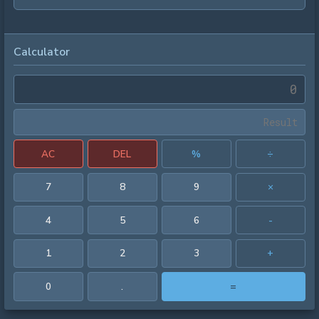
Calculator
AC
DEL
%
÷
7
8
9
×
4
5
6
-
1
2
3
+
0
.
=