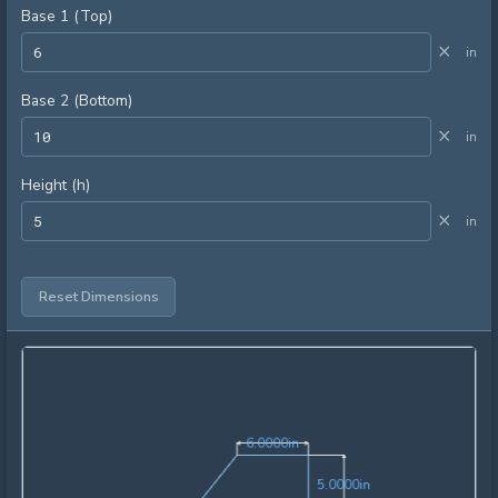
Base 1 (Top)
×
in
Base 2 (Bottom)
×
in
Height (h)
×
in
Reset Dimensions
6.0000in
6
.
0
0
0
0
in
5.0000in
5
.
0
0
0
0
in