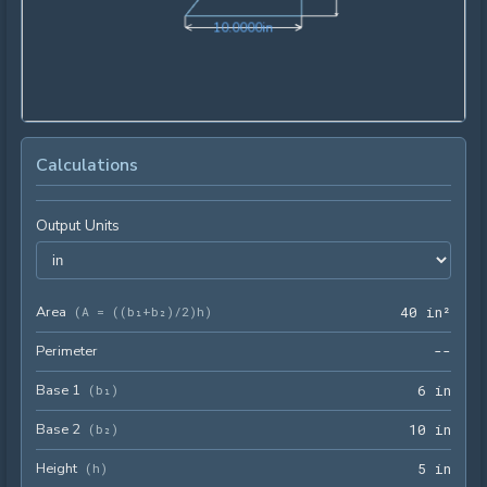
10.0000in
1
0
.
0
0
0
0
in
Calculations
Output Units
Area
40 i
(
A = ((b₁+b₂)/2)h
)
4
0
 in²
Perimeter
--
Base 1
6 in
(
b₁
)
6
 in
Base 2
10 i
(
b₂
)
1
0
 in
Height
5 in
(
h
)
5
 in