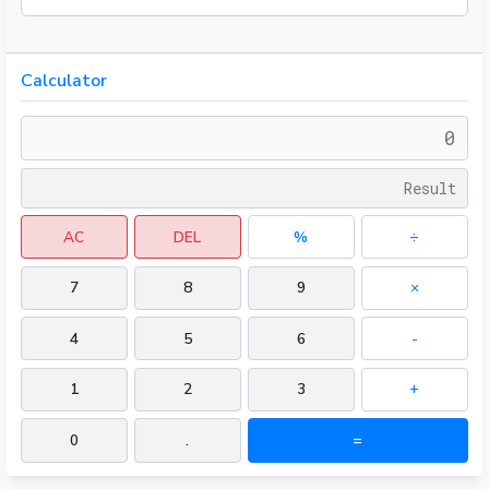
Calculator
AC
DEL
%
÷
7
8
9
×
4
5
6
-
1
2
3
+
0
.
=