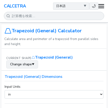
健康
🌙
CALCETRA
数学
変換
Trapezoid (General) Calculator
Calculate area and perimeter of a trapezoid from parallel sides
科学
and height.
日常
Trapezoid (General)
CURRENT SHAPE
Change shape
▼
その他のツール
Trapezoid (General) Dimensions
Input Units