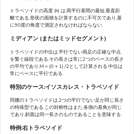
トラペソイドの高度 (h) は,両平行基間の最短,垂直距
離である.形状の面積を計算するのに不可欠であり,基
に90度の角度で測定されなければならない.
ミディアン (またはミッドセグメント)
トラペソイドの中位は,平行でない両足の正確な中点
を繋ぐ線段である.その長さは常に2つのベースの長さ
の平均であり,M = (0 + 1) /2として計算される.中位は
常にベースに平行である.
特別のケース:イソスカレス・トラペソイド
同腰のトラペソイドは,2つの平行でない足が同じ長さ
の特殊型である.この対称性はまた,各側の基角が同じ
であり,斜面は同一長さのものであることを意味する.
特例:右トラペソイド