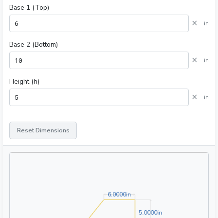
Base 1 (Top)
×
in
Base 2 (Bottom)
×
in
Height (h)
×
in
Reset Dimensions
6.0000in
6
.
0
0
0
0
in
5.0000in
5
.
0
0
0
0
in