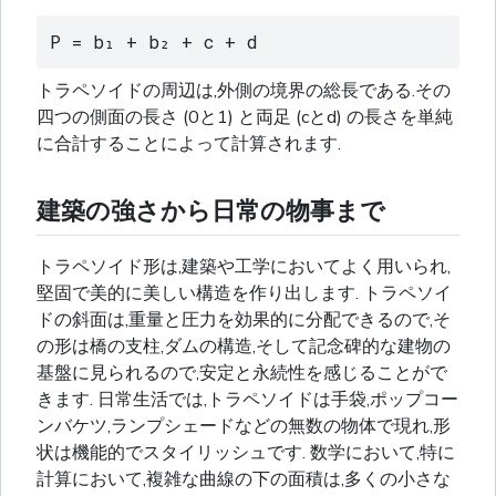
P = b₁ + b₂ + c + d
トラペソイドの周辺は,外側の境界の総長である.その
四つの側面の長さ (0と1) と両足 (cとd) の長さを単純
に合計することによって計算されます.
建築の強さから日常の物事まで
トラペソイド形は,建築や工学においてよく用いられ,
堅固で美的に美しい構造を作り出します. トラペソイ
ドの斜面は,重量と圧力を効果的に分配できるので,そ
の形は橋の支柱,ダムの構造,そして記念碑的な建物の
基盤に見られるので,安定と永続性を感じることがで
きます. 日常生活では,トラペソイドは手袋,ポップコー
ンバケツ,ランプシェードなどの無数の物体で現れ,形
状は機能的でスタイリッシュです. 数学において,特に
計算において,複雑な曲線の下の面積は,多くの小さな