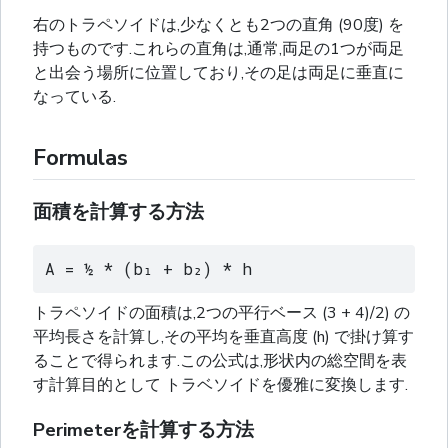
右のトラペソイドは,少なくとも2つの直角 (90度) を
持つものです.これらの直角は,通常,両足の1つが両足
と出会う場所に位置しており,その足は両足に垂直に
なっている.
Formulas
面積を計算する方法
A = ½ * (b₁ + b₂) * h
トラペソイドの面積は,2つの平行ベース (3 + 4)/2) の
平均長さを計算し,その平均を垂直高度 (h) で掛け算す
ることで得られます.この公式は,形状内の総空間を表
す計算目的として トラベソイドを優雅に変換します.
Perimeterを計算する方法