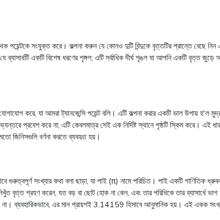
পৃথক পয়েন্টকে সংযুক্ত করে। কল্পনা করুন যে কোনও দুটি বিন্দুকে বৃত্তটির প্রান্তে বে
ে ব্যাসার্ধটি একটি বিশেষ ধরণের শৃঙ্গল; এটি সর্বাধিক দীর্ঘ শৃঙল যা আপনি একটি বৃত্ত জুড়ে
যোগাযোগ করে, যা আমরা ট্যানজেন্সি পয়েন্ট বলি। এটি কল্পনা করার একটি ভাল উপায় হ'ল মু
যন্তরে প্রবেশ করে না; এটি কেবলমাত্র সেই এক নির্দিষ্ট স্থানে পৃষ্ঠটি স্কিম করে। এই ধা
র মতো জিনিসগুলি বর্ণনা করতে ব্যবহৃত হয়।
যভাবে গুরুত্বপূর্ণ সংখ্যার কথা বলা ছাড়া, যা পাই (π) নামে পরিচিত। পাই একটি গাণিতিক ধ্
ুঁত বৃত্ত গ্রহণ করেন, যত বড় বা ছোট হোক না কেন, এবং তার পরিধিকে তার ব্যাসার্ধে ভা
 পড়ে না। ব্যবহারিকভাবে, এর মান প্রায়শই 3.14159 হিসাবে আনুমানিক হয়। এই একক সংখ্যাট