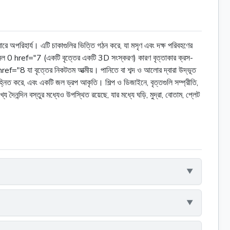
বারে অপরিহার্য। এটি চাকাগুলির ভিত্তি গঠন করে, যা মসৃণ এবং দক্ষ পরিবহণের
ং টানেল 0 href="7 (একটি বৃত্তের একটি 3D সংস্করণ) কারণ বৃত্তাকার ক্রস-
 href="8 যা বৃত্তের নিকটতম আত্মীয়। পানিতে বা শব্দ ও আলোর দ্বারা উদ্ভূত
িহ্নিত করে, এবং একটি জল ড্রপ আকৃতি। শিল্প ও ডিজাইনে, বৃত্তগুলি সম্প্রীতি,
ন্দিন বস্তুর মধ্যেও উপস্থিত রয়েছে, যার মধ্যে ঘড়ি, মুদ্রা, বোতাম, প্লেট