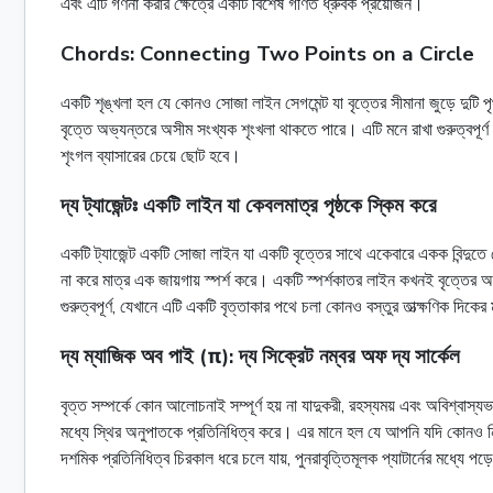
এবং এটি গণনা করার ক্ষেত্রে একটি বিশেষ গণিত ধ্রুবক প্রয়োজন।
Chords: Connecting Two Points on a Circle
একটি শৃঙ্খলা হল যে কোনও সোজা লাইন সেগমেন্ট যা বৃত্তের সীমানা জুড়ে দুটি 
বৃত্তে অভ্যন্তরে অসীম সংখ্যক শৃংখলা থাকতে পারে। এটি মনে রাখা গুরুত্বপূর্ণ য
শৃংগল ব্যাসারের চেয়ে ছোট হবে।
দ্য ট্যাজেন্টঃ একটি লাইন যা কেবলমাত্র পৃষ্ঠকে স্কিম করে
একটি ট্যাজেন্ট একটি সোজা লাইন যা একটি বৃত্তের সাথে একেবারে একক বিন্দুতে 
না করে মাত্র এক জায়গায় স্পর্শ করে। একটি স্পর্শকাতর লাইন কখনই বৃত্তের অভ্
গুরুত্বপূর্ণ, যেখানে এটি একটি বৃত্তাকার পথে চলা কোনও বস্তুর তাত্ক্ষণিক দিকে
দ্য ম্যাজিক অব পাই (π): দ্য সিক্রেট নম্বর অফ দ্য সার্কেল
বৃত্ত সম্পর্কে কোন আলোচনাই সম্পূর্ণ হয় না যাদুকরী, রহস্যময় এবং অবিশ্বাস্
মধ্যে স্থির অনুপাতকে প্রতিনিধিত্ব করে। এর মানে হল যে আপনি যদি কোনও নিখ
দশমিক প্রতিনিধিত্ব চিরকাল ধরে চলে যায়, পুনরাবৃত্তিমূলক প্যাটার্নের মধ্যে