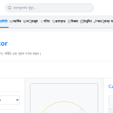
্যামিতি
আর্থিক
স्বাস্থ্य
গণিত
রূপান্তর
বিজ্ঞান
দৈনন্দিন
অন्যান্য সর
tor
রফল, পরিধি এবং ব্যাস গণনা করুন।
Ca