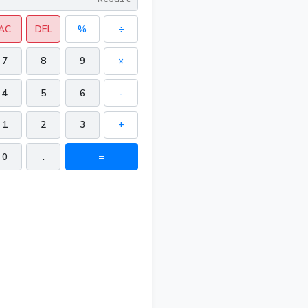
AC
DEL
%
÷
7
8
9
×
4
5
6
-
1
2
3
+
0
.
=
 in²
in