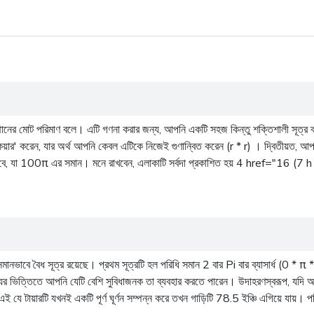
নের মোট পরিমাণ বলে। এটি গণনা করার জন্য, আপনি একটি সহজ কিন্তু শক্তিশালী সূত্র ব্যবহ
 'স্কেয়ার' করেন, যার অর্থ আপনি কেবল এটিকে নিজেই গুণান্বিত করেন (r * r) । দ্বিতীয়
13) হবে, যা 100π এর সমান। মনে রাখবেন, এলাকাটি সর্বদা প্রকাশিত হয় 4 href="1
সমানভাবে বৈধ সূত্র রয়েছে। প্রথম সূত্রটি হল পরিধি সমান 2 বার Pi বার ব্যাসার্ধ (0 * π
তথ্যের ভিত্তিতে আপনি যেটি বেশি সুবিধাজনক তা ব্যবহার করতে পারেন। উদাহরণস্বরূপ, যদি 
 যে টায়ারটি যখনই একটি পূর্ণ ঘূর্ণন সম্পন্ন করে তখন গাড়িটি 78.5 ইঞ্চি এগিয়ে যায়। পরি