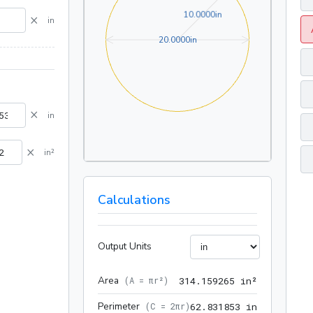
10.0000in
1
0
.
0
0
0
0
in
×
in
20.0000in
2
0
.
0
0
0
0
in
×
in
×
in²
Calculations
Output Units
Area
314.159265
(
A = πr²
)
3
1
4
.
1
5
9
2
6
5
 in²
Perimeter
62.831853 
(
C = 2πr
)
6
2
.
8
3
1
8
5
3
 in