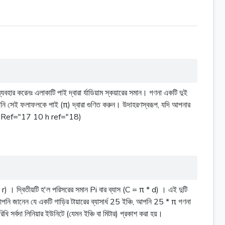
ার করেনঃ এলাকাটি পাই দ্বারা র্যাডিয়াম স্কয়ারের সমান। গণনা একটি দুই
ত, আপনি সেই ফলাফলকে পাই (π) দ্বারা গুণিত করুন। উদাহরণস্বরূপ, যদি আপনার
6 (7 h Ref="17 10 h ref="18)
 * r) । দ্বিতীয়টি হ'ল পরিসরের সমান Pi বার ব্যাস (C = π * d) । এই দুটি
আপনি জানেন যে একটি গাড়ির টায়ারের ব্যাসার্ধ 25 ইঞ্চি, আপনি 25 * π গণনা
ধি সর্বদা লিনিয়ার ইউনিটে (যেমন ইঞ্চি বা মিটার) প্রকাশ করা হয়।