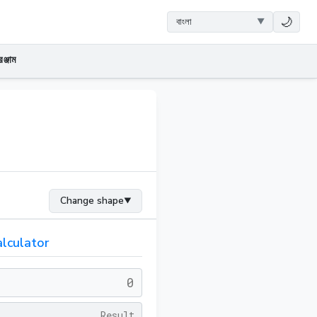
🌙
ঞ্জাম
Change shape
▼
lculator