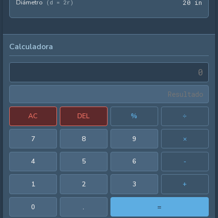
Diámetro
20 i
(
d = 2r
)
2
0
 in
Calculadora
AC
DEL
%
÷
7
8
9
×
4
5
6
-
1
2
3
+
0
.
=