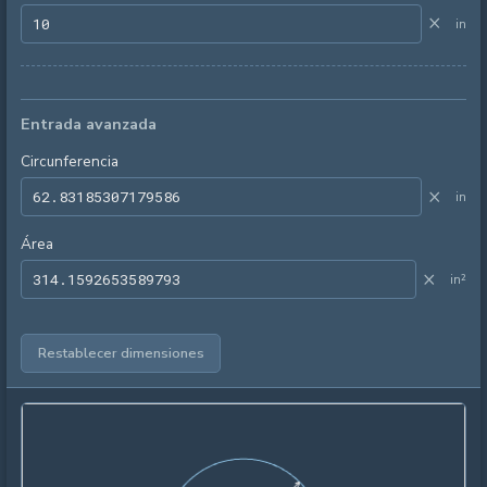
×
in
Entrada avanzada
Circunferencia
×
in
Área
×
in²
Restablecer dimensiones