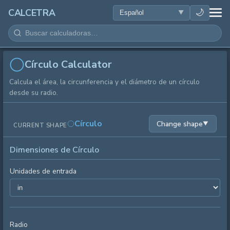
SALUD
🌙
CALCETRA
MATEMÁTICAS
CONVERSIONES
Círculo Calculator
Calcula el área, la circunferencia y el diámetro de un círculo
CIENCIA
desde su radio.
COTIDIANO
Círculo
Change shape
▼
CURRENT SHAPE
OTRAS HERRAMIENTAS
Dimensiones de Círculo
Unidades de entrada
Radio