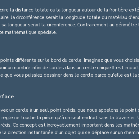
rire la distance totale ou la longueur autour de la frontière ext
ulaire, la circonférence serait la longitude totale du matériau d'e
te, sa longueur serait la circonference. Contrairement au périmétr
nte mathématique spéciale.
oints différents sur le bord du cercle. Imaginez que vous choisis
voir un nombre infini de cordes dans un cercle unique.Il est impo
ble que vous puissiez dessiner dans le cercle parce qu'elle est l
rface
vec un cercle à un seul point précis, que nous appelons le point
 règle ne touche la pièce qu'à un seul endroit sans la traverser. 
oit précis. Ce concept est incroyablement important dans les mat
 la direction instantanée d'un objet qui se déplace sur un chemin c