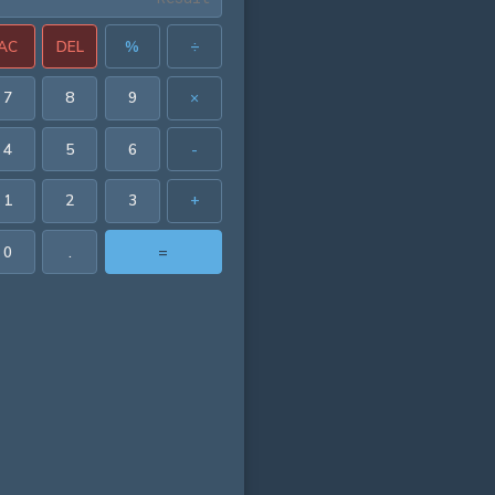
AC
DEL
%
÷
7
8
9
×
4
5
6
-
1
2
3
+
0
.
=
 in²
in