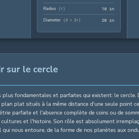
Radius
10 in
(
r
)
1
0
 in
Diameter
20 in
(
d = 2r
)
2
0
 in
 sur le cercle
 plus fondamentales et parfaites qui existent: le cercle.
n plan plat situés à la même distance d'une seule point c
symétrie parfaite et l'absence complète de coins ou de som
les cultures et l'histoire. Son rôle est absolument irrem
l qui nous entoure, de la forme de nos planètes aux ondu