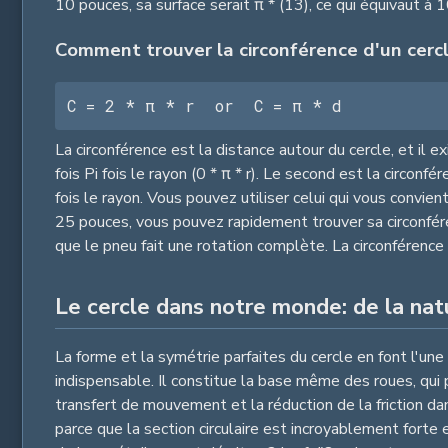
10 pouces, sa surface serait π * (13), ce qui équivaut à
Comment trouver la circonférence d'un cerc
C = 2 * π * r  or  C = π * d
La circonférence est la distance autour du cercle, et i
fois Pi fois le rayon (0 * π * r). Le second est la circo
fois le rayon. Vous pouvez utiliser celui qui vous convi
25 pouces, vous pouvez rapidement trouver sa circonféren
que le pneu fait une rotation complète. La circonférenc
Le cercle dans notre monde: de la nat
La forme et la symétrie parfaites du cercle en font l'une
indispensable. Il constitue la base même des roues, qui
transfert de mouvement et la réduction de la friction d
parce que la section circulaire est incroyablement forte 