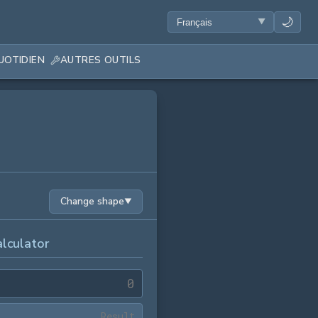
🌙
UOTIDIEN
AUTRES OUTILS
Change shape
▼
lculator