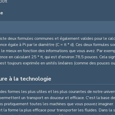
 100π
le
l existe deux formules communes et également valides pour le cal
nférence égale à Pi par le diamètre (C = π * d). Ces deux formules
ent le mieux en fonction des informations que vous avez. Par exem
ce en calculant 25 * π, qui est d'environ 78,5 pouces. Cela sign
e est toujours exprimée en unités linéaires (comme des pouces o
ure à la technologie
 des formes les plus utiles et les plus courantes de notre univers
 permettent un transport en douceur et efficace. C'est la base
ans pratiquement toutes les machines que vous pouvez imaginer. 
et la forme la plus efficace pour transporter les fluides. Dans la