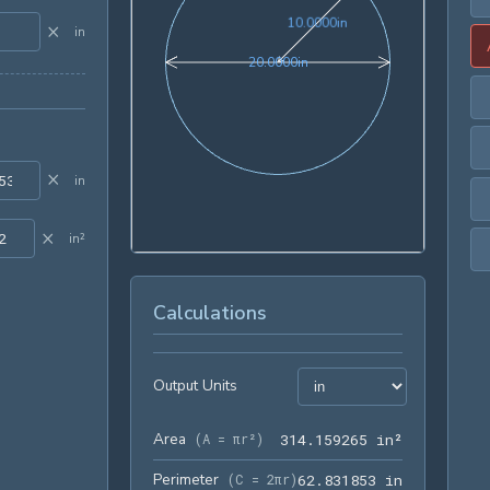
10.0000in
1
0
.
0
0
0
0
in
×
in
20.0000in
2
0
.
0
0
0
0
in
×
in
×
in²
Calculations
Output Units
Area
314.159265
(
A = πr²
)
3
1
4
.
1
5
9
2
6
5
 in²
Perimeter
62.831853 
(
C = 2πr
)
6
2
.
8
3
1
8
5
3
 in