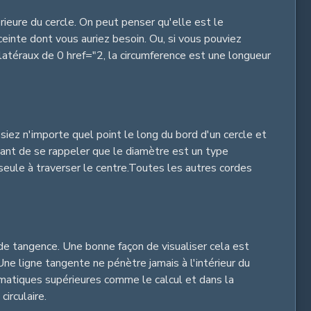
érieure du cercle. On peut penser qu'elle est le
nceinte dont vous auriez besoin. Ou, si vous pouviez
e latéraux de 0 href="2, la circumference est une longueur
siez n'importe quel point le long du bord d'un cercle et
rtant de se rappeler que le diamètre est un type
a seule à traverser le centre.Toutes les autres cordes
 de tangence. Une bonne façon de visualiser cela est
Une ligne tangente ne pénètre jamais à l'intérieur du
hématiques supérieures comme le calcul et dans la
irculaire.