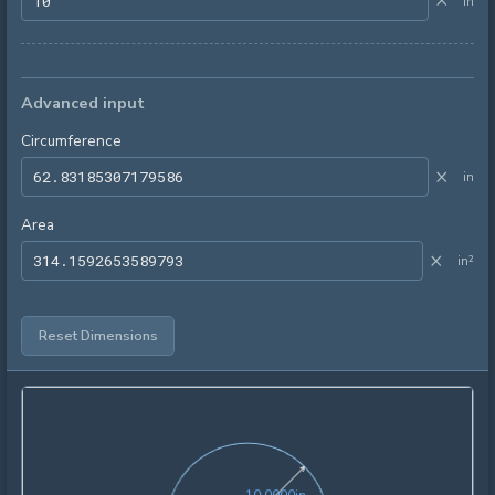
×
in
Advanced input
Circumference
×
in
Area
×
in²
Reset Dimensions
10.0000in