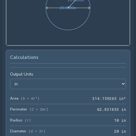
1
0
.
0
0
0
0
in
20.0000in
2
0
.
0
0
0
0
in
Calculations
Output Units
Area
314.
(
A = πr²
)
3
1
4
.
1
5
9
2
6
5
 in²
Perimeter
62.8
(
C = 2πr
)
6
2
.
8
3
1
8
5
3
 in
Radius
10 i
(
r
)
1
0
 in
Diameter
20 i
(
d = 2r
)
2
0
 in