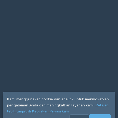
Kami menggunakan cookie dan analitik untuk meningkatkan
pengalaman Anda dan meningkatkan layanan kami.
Pelajari
lebih lanjut di Kebijakan Privasi kami
.