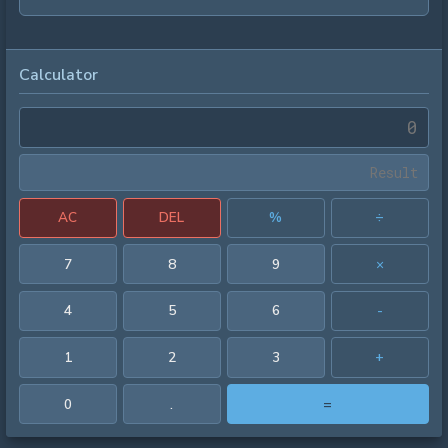
Calculator
AC
DEL
%
÷
7
8
9
×
4
5
6
-
1
2
3
+
0
.
=