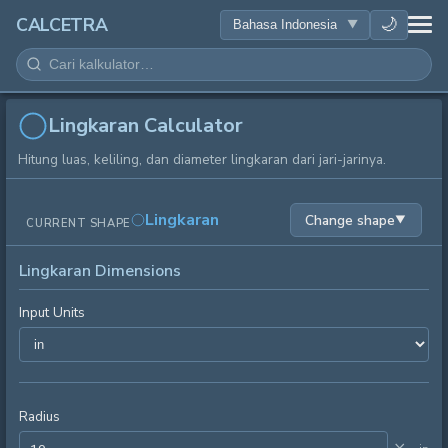
KESEHATAN
🌙
CALCETRA
MATEMATIKA
KONVERSI
Lingkaran Calculator
Hitung luas, keliling, dan diameter lingkaran dari jari-jarinya.
SAINS
Lingkaran
Change shape
▼
CURRENT SHAPE
SEHARI-HARI
Lingkaran Dimensions
ALAT LAINNYA
Input Units
Radius