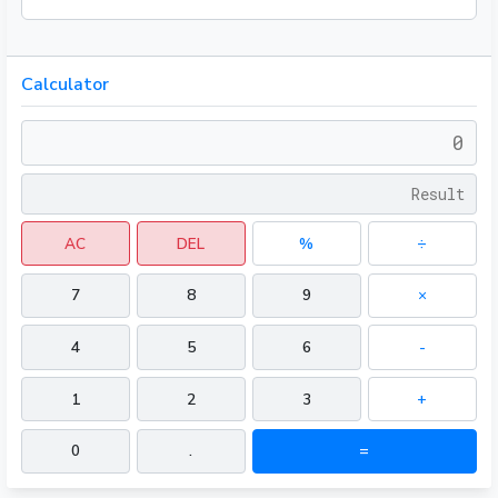
Calculator
AC
DEL
%
÷
7
8
9
×
4
5
6
-
1
2
3
+
0
.
=