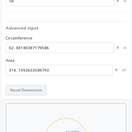
×
in
Advanced input
Circumference
×
in
Area
×
in²
Reset Dimensions