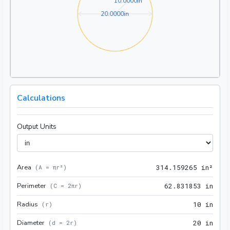
10.0000in
1
0
.
0
0
0
0
in
20.0000in
2
0
.
0
0
0
0
in
Calculations
Output Units
Area
314.
(
A = πr²
)
3
1
4
.
1
5
9
2
6
5
 in²
Perimeter
62.8
(
C = 2πr
)
6
2
.
8
3
1
8
5
3
 in
Radius
10 i
(
r
)
1
0
 in
Diameter
20 i
(
d = 2r
)
2
0
 in