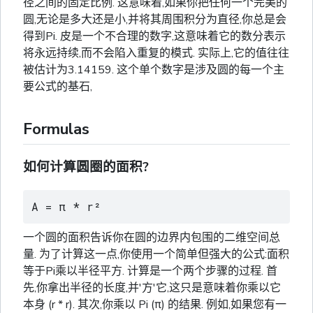
径之间的固定比例. 这意味着,如果你把任何一个完美的
圆,无论是多大还是小,并将其周围积分为直径,你总是会
得到Pi. 皮是一个不合理的数字,这意味着它的数分表示
将永远持续,而不会陷入重复的模式. 实际上,它的值往往
被估计为3.14159. 这个单个数字是涉及圆的每一个主
要公式的基石,
Formulas
如何计算圆圈的面积?
A = π * r²
一个圆的面积告诉你在圆的边界内包围的二维空间总
量. 为了计算这一点,你使用一个简单但强大的公式:面积
等于Pi乘以半径平方. 计算是一个两个步骤的过程. 首
先,你拿出半径的长度,并'方'它,这只是意味着你乘以它
本身 (r * r). 其次,你乘以 Pi (π) 的结果. 例如,如果您有一