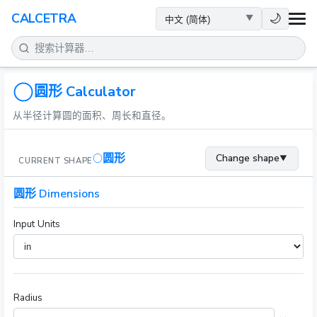
健康
🌙
CALCETRA
数学
转换
圆形 Calculator
从半径计算圆的面积、周长和直径。
科学
圆形
Change shape
▼
CURRENT SHAPE
日常
圆形 Dimensions
其他工具
Input Units
Radius