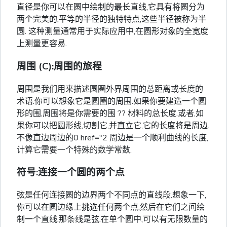
直径是你可以在圆中绘制的最长直线,它具有将圆分为
两个完美的,平等的半径的独特特点,这些半径被称为半
圆. 这种测量通常用于实际应用中,在圆形对象的全宽度
上测量更容易.
周围 (C):周围的旅程
周围是我们用来描述圆圈外界周围的总距离或长度的
术语.你可以想象它是圆圈的周围.如果你要建造一个圆
形的围,周围将是你需要的围 ?? 材料的总长度.或者,如
果你可以把圆形线,切割它,并直立它,它的长度将是周边.
不像直边周边的0 href="2 周边是一个顺利曲线的长度,
计算它需要一个特殊的数学常数.
符号:连接一个圆的两个点
弦是任何连接圆的边界两个不同点的直线段.想象一下,
你可以在圆边缘上挑选任何两个点,然后在它们之间绘
制一个直线.那条线是弦.在单个圆中,可以有无限数量的