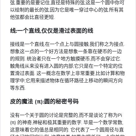
弦.重要的是要记住,直径是特殊的弦;这是一个圆中你可
以绘制的最长的弦,因为它是唯一穿过中心的弦.所有其
他弦都会比直径更短.
线:一个直线,仅仅是滑过表面的线
接线是一个直线,在一个点上与圆接触,我们称之为接点.
想象这一点的一个好方法是想象一条靠在硬币的一边
的规则. 统治者只在一个地方触摸硬币,而不会穿过它.
触角线从来没有进入圆的内部;它只是在一个特定的位
置滑过表面. 这一概念在数学上非常重要,比如计算和物
理学中,它用来描述物体在循环路径上移动的瞬间方向
等东西.
皮的魔法 (π):圆的秘密号码
没有一个关于圆的讨论是完整的,而不是谈论了称为Pi
(π) 的神奇,神秘和极其重要的数字. 毕是一个数学常数,
这意味着它的值总是相同的. 它代表了一个圆周径与直