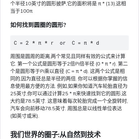
个半径10英寸的圆形披萨,它的面积将是 π * (13),这相
当于100π
如何找到圆圈的圆形?
C = 2 * π * r  or  C = π * d
周围是圆周的距离,两个常见且同样有效的公式来计算
它. 第一个公式是圆形等于2倍Pi倍半径 (0 * π * r). 第二
个是圆形等于Pi乘以直径 (C = π * d). 这两个公式是相
同的,因为直径总是半径的两倍. 你可以根据你掌握的信
息使用最方便的方法. 例如,如果你知道汽车轮胎直径为
25英寸,你可以通过计算25 * π来快速找到它的圆形,这
大约是78.5英寸. 这意味着每次轮胎完成一个全旋转时,
汽车会向前移动78.5英寸. 周围总是以线性单位表达
(如英寸或米).
我们世界的圈子:从自然到技术