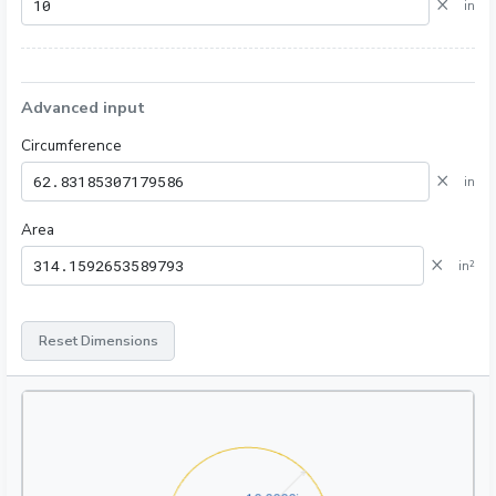
×
in
Advanced input
Circumference
×
in
Area
×
in²
Reset Dimensions