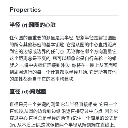
Properties
半径 (r):圆圈的心脏
任何圆的最重要的测量是其半径. 想象半径是解锁圆圈
的所有其他秘密的基本钥匙. 它是从圆的中心直线距离
到它的边缘或边界的任何点. 无论你在哪个方向测量它,
这个距离总是不变的. 您可以想象它是自行车轮上的螺
旋之一,将中央枢纽连接到外边. 你将在一圈上从其面积
到周围进行的每一个计算都以半径开始. 它是所有其他
的属性都源自于它的基本构建块.
直径 (d):跨越圆
直径是另一个关键的测量,它与半径直接相关. 它是一个
直线段,从圆的边缘到边缘,沿途直接穿过中心点. 因为它
穿过中心,直径总是半径的两倍 (记住一个简单的公式是
0r). 从本质上讲,这就像把两个半径从端到端在直线上.