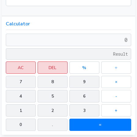
Calculator
AC
DEL
%
÷
7
8
9
×
4
5
6
-
1
2
3
+
0
.
=