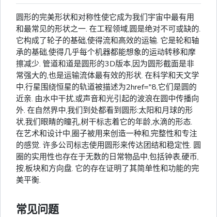
圆形的完美形状和对称性使它成为我们宇宙中最有用
和最常见的形状之一. 在工程领域,圆是绝对不可或缺的.
它构成了轮子的基础,使得流和高效的运输. 它是轮和轴
承的基础,使得几乎每个机器都能想象的运动转移和摩
擦减少. 管道和道是圆形的3D版本,因为圆形截面是非
常强大的,也是运输流体最有效的形状. 在科学和天文学
中,行星围绕恒星的轨道被描述为2href="8,它们是圆的
近亲. 由水中干扰,或声音和光引起的波浪在圆中传播向
外. 在自然界中,我们到处都看到圆形:太阳和月球的形
状,我们眼睛的瞳孔,树干标志着它的年龄,水滴的形态.
在艺术和设计中,圈子被用来创造一种和,完整性和专注
的感觉. 许多公司标志使用圆形来传达团结和稳定性. 圆
圈的实用性也存在于无数的日常物品中,包括钟表,硬币,
按,板块和方向盘. 它的存在证明了其简单性和功能的完
美平衡.
常见问题