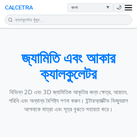
স्বাস্থ্य
🌙
CALCETRA
গণিত
রূপান্তর
জ্যামিতি এবং আকার
বিজ্ঞান
ক্যালকুলেটর
দৈনন্দিন
অন्যান্য সরঞ্জাম
বিভিন্ন 2D এবং 3D জ্যামিতিক আকৃতির জন্য ক্ষেত্র, আয়তন,
পরিধি এবং অন্যান্য বৈশিষ্ট্য গণনা করুন। ইন্টারঅ্যাক্টিভ ভিজ্যুয়াল
আপনাকে মাত্রা এবং সূত্র বুঝতে সহায়তা করে।