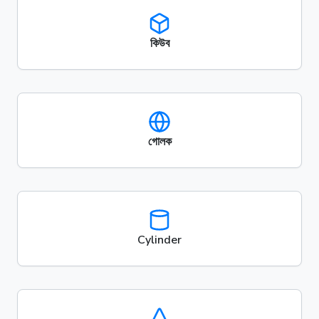
কিউব
গোলক
Cylinder