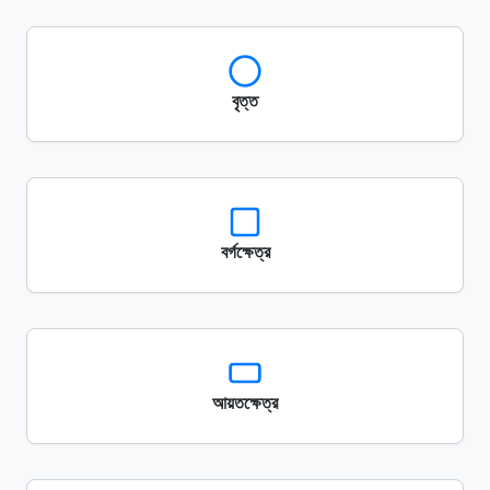
বৃত্ত
বর্গক্ষেত্র
আয়তক্ষেত্র