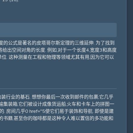
长度的公式是著名的皮塔哥尔斯定理的三维延伸. 为了找到
 这将给出空间对角的长度. 例如,对于一个长度4,宽度3和高度
0,这大约是7.07个单位. 这种测量在工程和物理等领域尤其有用,因为它可以
装行业的基石. 想想你最后一次收到邮件的包裹;它几乎
运输集装箱,它们被设计成像货运船,火车和卡车上的拼图一
房间几乎0 href="5使它们易于装饰和导航. 即使是建
上的书籍,甚至你的咖啡都是这种令人难以置信的多功能和