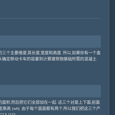
三个主要维度:其长度,宽度和高度. 所以,如果你有一个盒
种应用,从确定移动卡车的容量到计算建筑物基础所需的混凝土
面积,然后把它们全部加在一起. 这三个对是上下面,前面
宽乘高 (wh). 由于每个面面都有两个,所以我们把这三个产
13 (10).