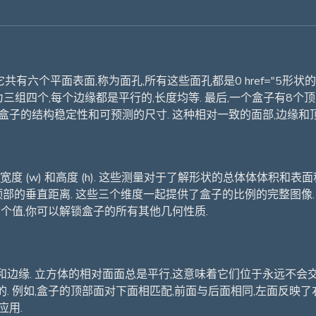
有六个平面表面,称为面孔,所有这些面孔都是0 href="5形状的. 
三组四个,每个边缘都是平行的,长度均等. 最后,一个盒子有8个
盒子的结构稳定性和可预测的尺寸. 这种相对一致的面部,边缘和
宽度 (w) 和高度 (h). 这些测量对于了解形状的总体体体积和
到顶部的垂直距离. 这些三个维度一起提供了盒子的比例的完整图像
三个值,你可以解锁盒子的所有其他几何性质.
边缘. 立方体的相对面面总是平行,这意味着它们位于永远不会交
. 例如,盒子的顶部面对下面相匹配,前面与后面相同,左面反映
应用.