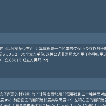
可以容纳多少东西. 计算体积是一个简单的过程,涉及乘以盒子的
5 x 3 x 2 =30个立方单位. 这种公式非常强大,可用于各
方米 (1) 或立方英尺 (f2).
盒子所需的材料量. 为了计算表面积,我们需要找到三个独特面对的
(lw). 前后面面的面积是长度乘以高度 (lh). 左和右面的面积是
面积总是被表达为 0 href="11 such 3 hrif="12 (i9) 6 hraf="