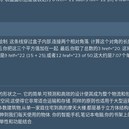
制. 这条线穿过盒子内部,连接两个相对角落. 计算这个对角的
你把这三个平方值加在一起. 最后,你取了总数的3 href="20.
,这就是9 hrif="22 (15 + 25),或者12 hraf="23 of 5
形状之一. 它的简单,可预测和高效的设计使其成为整个物流和包
费空间,这使得它非常适合运输和存储. 同样的原则也适用于大型
多数建筑物,从单一家庭住宅到高的摩天大楼,都是基于立方体结构的. 
伸到我们每天使用的物体. 你的智能手机,笔记本电脑,你的书架
单性和功能结合.