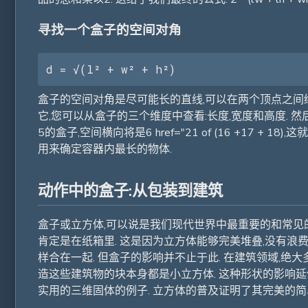
寻找一个盒子的空间对角
d = √(l² + w² + h²)
盒子的空间对角是尽可能长的直线,可以在两个顶点之间绘
它,您可以从盒子的三个维度中查看:长度,宽度和高度. 然后,
5的盒子,空间横向将是6 href="21 of (16 +17 + 18)
用来确定容器内最长的物体.
动作中的盒子:从包装到建筑
盒子或立方体,可以说是我们现代世界中最重要的和常见的
肯定是在纸箱里. 这是因为立方体能够完美堆叠,没有浪
样合在一起. 但盒子的影响并不止于此. 在建筑领域,绝大
造这些建筑物的块本身都是小立方体. 这种形状的影响延
实用的三维固体的例子. 立方体的普及证明了其完美的简