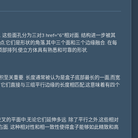
这些面孔分为三对3 href="6"相对面. 结构进一步被其
顶点,它们是形状的角落,其中三个面和三个边缘融合. 在每
顶部排列,使立方体具有熟悉和可靠的形状.
表面积至关重要. 长度通常被认为是盒子底部最长的一面,而宽
. 它们直接与三组平行边缘的长度相匹配,这意味着有四个
叉的平面中,无论它们延伸多远. 除了平行之外,这些相对
了右面. 这种相对性和相一致性使得盒子能够如此精致和高