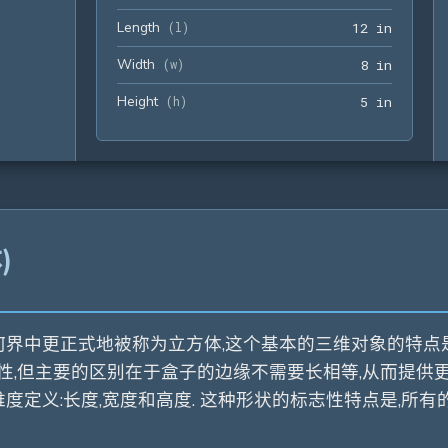
Length
12 in
(
l
)
1
2
 in
Width
8 in
(
w
)
8
 in
Height
5 in
(
h
)
5
 in
)
中更正式地被称为立方体,这个基本的三维对象的特点是它的
具有相似性,但主要的区别在于盒子的边缘不需要长相等,从而提
定义:长度,宽度和高度. 这种形状的标志性特点是,所有