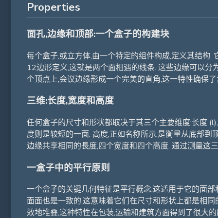
Properties
面孔,边缘和顶部:一个盒子的构建块
每个盒子,或立方体,由一个特定的组件构成,定义其结构. 它共
12边形定义,这就是两个面相遇的线条. 这些边缘可以分为
个顶点上,会议边缘形成一个完美的直角,这一特性确保了
三维:长度,宽度和高度
任何盒子的尺寸和形状都取决于其三个主要维度:长度 (l),
度则是较短的一面. 高度,正如名称所示,是衡量从底部
边缘共享相同的長度,四个宽度和四个高度. 通过测量这
一盒子中的平行原则
一个盒子的关键几何特征是平行概念,这适用于它的面部和
面面也是一致的,这意味着它们在尺寸和形状上都是相同的
效地堆叠,这种特性在包装,运输和建筑方面得到了很大的