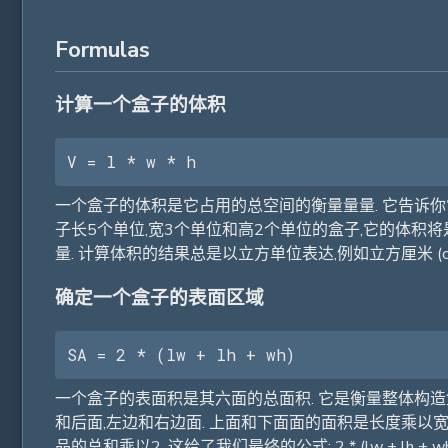
Formulas
计算一个盒子的体积
V = l * w * h
一个盒子的体积是它占用的总空间的衡量量量. 它告诉你它
子长5个单位,宽3个单位和高2个单位的盒子,它的体积将是
量. 计算体积的结果总是以立方单位表达,例如立方厘米 (c0),立
确定一个盒子的表面区域
SA = 2 * (lw + lh + wh)
一个盒子的表面积是其六面的总面积. 它是衡量整体构造
和后面,左边和右边面. 上面和下面面的面积是长度乘以宽度 
品的总和乘以2. 这给了我们最终的公式: 2 * (lw + lh + wh). 表面