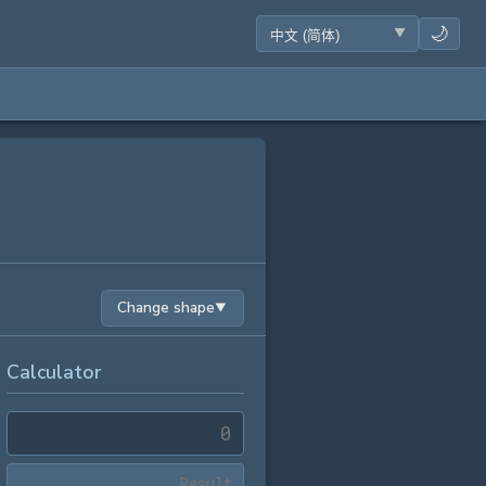
🌙
Change shape
▼
Calculator