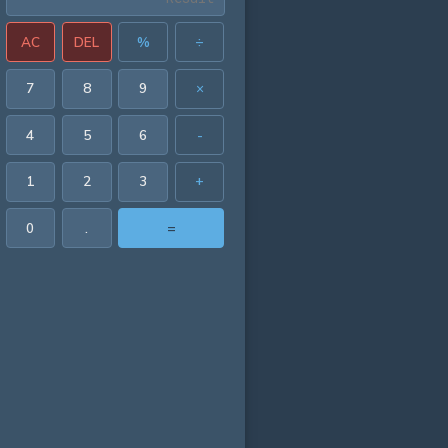
AC
DEL
%
÷
7
8
9
×
4
5
6
-
1
2
3
+
0
.
=