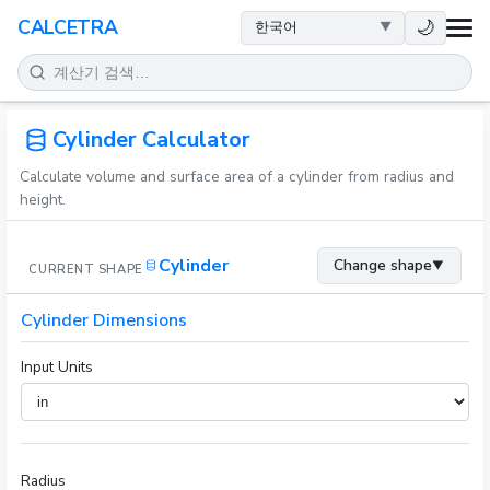
건강
🌙
CALCETRA
수학
변환
Cylinder Calculator
Calculate volume and surface area of a cylinder from radius and
과학
height.
일상
Cylinder
Change shape
▼
CURRENT SHAPE
기타 도구
Cylinder Dimensions
Input Units
Radius