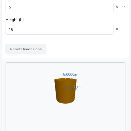
×
in
Height (h)
×
in
Reset Dimensions
5.0000in
5
.
0
0
0
0
in
10.0000in
1
0
.
0
0
0
0
in