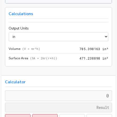
Calculations
Output Units
Volume
785.
(
V = πr²h
)
7
8
5
.
3
9
8
1
6
3
 in³
Surface Area
471.
(
SA = 2πr(r+h)
)
4
7
1
.
2
3
8
8
9
8
 in²
Calculator