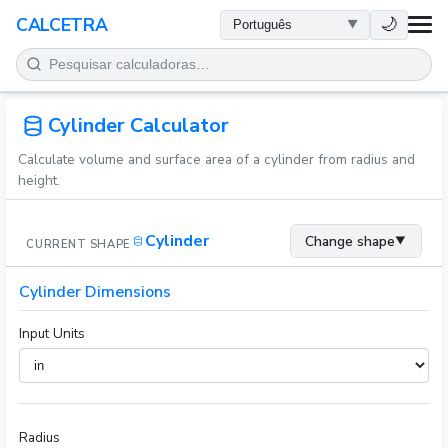
SAÚDE
🌙
CALCETRA
MATEMÁTICA
CONVERSÕES
Cylinder Calculator
Calculate volume and surface area of a cylinder from radius and
CIÊNCIA
height.
COTIDIANO
Cylinder
Change shape
▼
CURRENT SHAPE
OUTRAS FERRAMENTAS
Cylinder Dimensions
Input Units
Radius