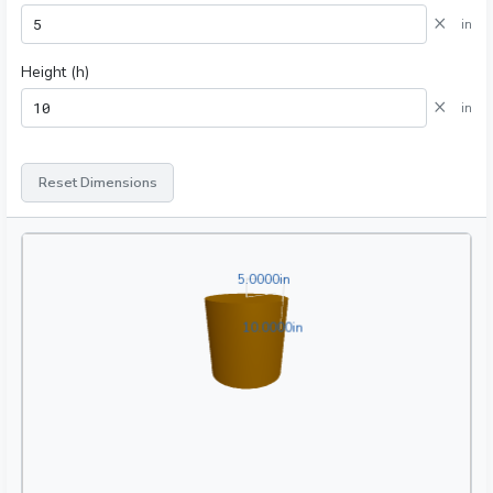
×
in
Height (h)
×
in
Reset Dimensions
5.0000in
5
.
0
0
0
0
in
10.0000in
1
0
.
0
0
0
0
in