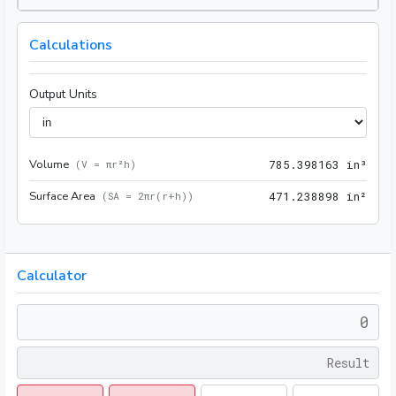
Calculations
Output Units
Volume
785.
(
V = πr²h
)
7
8
5
.
3
9
8
1
6
3
 in³
Surface Area
471.
(
SA = 2πr(r+h)
)
4
7
1
.
2
3
8
8
9
8
 in²
Calculator