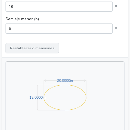
×
in
Semieje menor (b)
×
in
Restablecer dimensiones
20.0000in
2
0
.
0
0
0
0
in
12.0000in
1
2
.
0
0
0
0
in