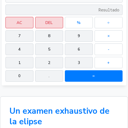
AC
DEL
%
÷
7
8
9
×
4
5
6
-
1
2
3
+
0
.
=
Un examen exhaustivo de
la elipse