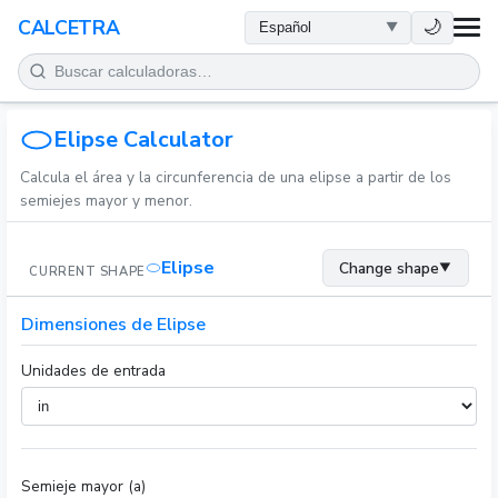
SALUD
🌙
CALCETRA
MATEMÁTICAS
CONVERSIONES
Elipse Calculator
Calcula el área y la circunferencia de una elipse a partir de los
CIENCIA
semiejes mayor y menor.
COTIDIANO
Elipse
Change shape
▼
CURRENT SHAPE
OTRAS HERRAMIENTAS
Dimensiones de Elipse
Unidades de entrada
Semieje mayor (a)