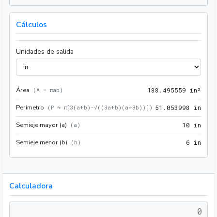
Cálculos
Unidades de salida
Área
188.
(
A = πab
)
1
8
8
.
4
9
5
5
5
9
 in²
Perímetro
51.0
(
P ≈ π[3(a+b)-√((3a+b)(a+3b))]
)
5
1
.
0
5
3
9
9
8
 in
Semieje mayor (a)
10 i
(
a
)
1
0
 in
Semieje menor (b)
6 in
(
b
)
6
 in
Calculadora