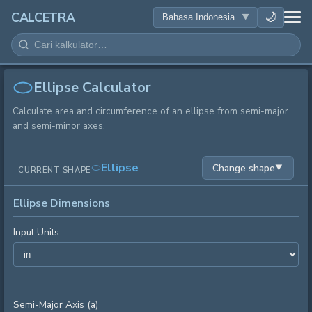
KESEHATAN
🌙
CALCETRA
MATEMATIKA
KONVERSI
Ellipse Calculator
Calculate area and circumference of an ellipse from semi-major
SAINS
and semi-minor axes.
SEHARI-HARI
Ellipse
Change shape
▼
CURRENT SHAPE
ALAT LAINNYA
Ellipse Dimensions
Input Units
Semi-Major Axis (a)