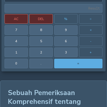
AC
DEL
%
÷
7
8
9
×
4
5
6
-
1
2
3
+
0
.
=
Sebuah Pemeriksaan
Komprehensif tentang