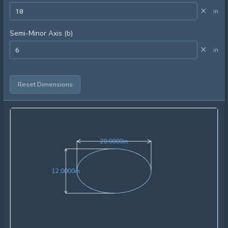
×
in
Semi-Minor Axis (b)
×
in
Reset Dimensions
20.0000in
2
0
.
0
0
0
0
in
12.0000in
1
2
.
0
0
0
0
in