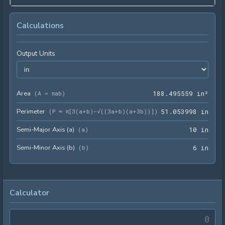
Calculations
Output Units
Area
188.
(
A = πab
)
1
8
8
.
4
9
5
5
5
9
 in²
Perimeter
51.0
(
P ≈ π[3(a+b)-√((3a+b)(a+3b))]
)
5
1
.
0
5
3
9
9
8
 in
Semi-Major Axis (a)
10 i
(
a
)
1
0
 in
Semi-Minor Axis (b)
6 in
(
b
)
6
 in
Calculator