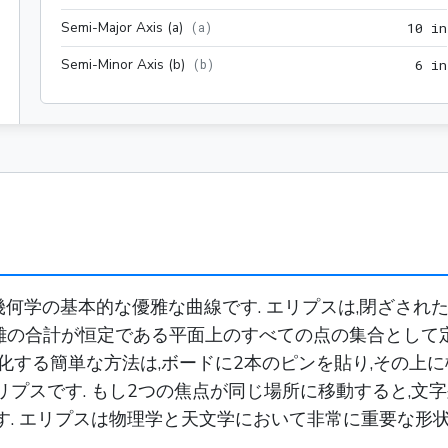
Semi-Major Axis (a)
(
a
)
1
0
 in
Semi-Minor Axis (b)
(
b
)
6
 in
何学の基本的な優雅な曲線です. エリプスは,閉ざされ
距離の合計が恒定である平面上のすべての点の集合として定
視覚化する簡単な方法は,ボードに2本のピンを貼り,その
す. もし2つの焦点が同じ場所に移動すると,文字列は恒定半径
されます. エリプスは物理学と天文学において非常に重要な