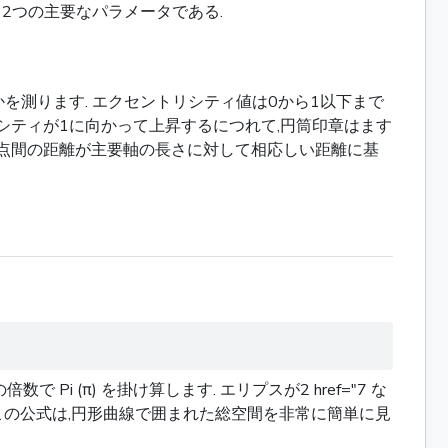
る2つの主要なパラメータである.
かを測ります. エクセントリシティ値は0から1以下まで
ントリシティが1に向かって上昇するにつれて,円筒印章はます
,焦点間の距離が主要軸の長さに対して相応しい距離に基
 Pi (π) を掛け算します. エリプスが2 href="7 な
なります. この公式は,円形曲線で囲まれた総空間を非常に簡単に見