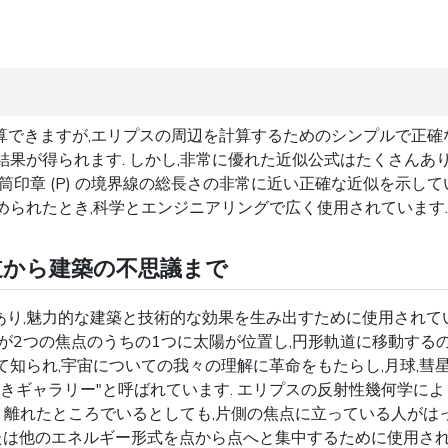
πr"で計算できますが,エリプスの周辺を計算するためのシンプルで
果が得られます. しかし,非常に優れた近似公式はたくさんあり
印章 (P) の境界線の総長さの非常に近い正確な近似を示して
められたとき,科学とエンジニアリングで広く使用されています.
道から建築の不思議まで
,魅力的な建築と技術的な効果を生み出すために使用されていま
が2つの焦点のうちの1つに太陽が位置し,円形軌道に移動するの
知られ,宇宙についての我々の理解に革命をもたらし,月球,彗星
きギャラリー"と呼ばれています. エリプスの反射性幾何学によ
遠く離れたところでいるとしても,片側の焦点に立っている人がは
または他のエネルギー形式を点から点へと集中するために使用され