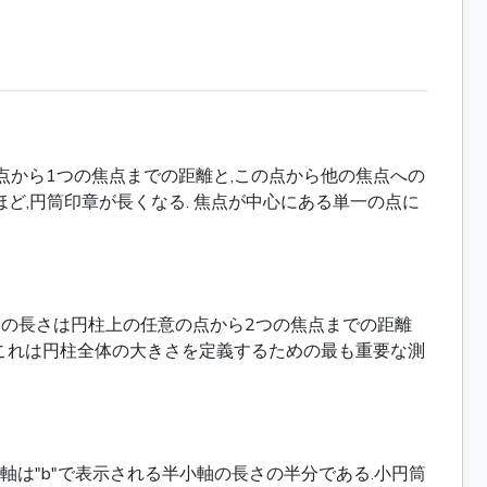
の点から1つの焦点までの距離と,この点から他の焦点への
ほど,円筒印章が長くなる. 焦点が中心にある単一の点に
主軸の長さは円柱上の任意の点から2つの焦点までの距離
す.これは円柱全体の大きさを定義するための最も重要な測
軸は"b"で表示される半小軸の長さの半分である.小円筒