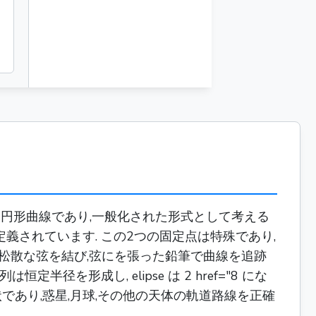
10 in
6 in
た円形曲線であり,一般化された形式として考える
義されています. この2つの固定点は特殊であり,
上に松散な弦を結び,弦にを張った鉛筆で曲線を追跡
を形成し, elipse は 2 href="8 にな
形状であり,惑星,月球,その他の天体の軌道路線を正確