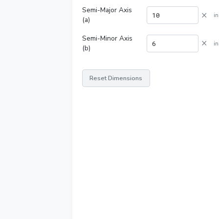
Semi-Major Axis
×
in
(a)
Semi-Minor Axis
×
in
(b)
Reset Dimensions