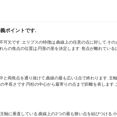
は2つの定義ポイントです.
不可欠です. エリプスの特徴は,曲線上の任意の点に対して,そ
れらの焦点の位置は,円形の形を決定します. 焦点が離れている
中と両焦点を通り抜けて,曲線の最も広い2点で終わります. 
主軸の半長さです.円柱の中心から最寄りの点まで距離を表しま
,主軸に垂直している.曲線上の2つの最も狭い点を結びつける.小