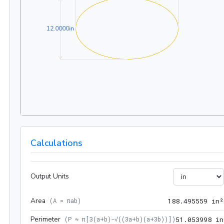
12.0000in
1
2
.
0
0
0
0
in
Calculations
Output Units
Area
(
A = πab
)
1
8
8
.
4
9
5
5
5
9
 in²
Perimeter
(
P ≈ π[3(a+b)-√((3a+b)(a+3b))]
)
5
1
.
0
5
3
9
9
8
 in