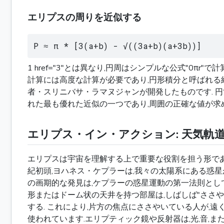
エリプスの周りを近似する
P ≈ π * [3(a+b) - √((3a+b)(a+3b))]
1 href="3"とは異なり,円周はシンプルな公式"0
計算には高度な計算が必要であり,円形積分と呼ばれる結
者・スリニバサ・ラマヌジャンが開発したものです. 円筒
れた最も優れた近似の一つであり,周囲の正確な値が求
エリプス・イン・アクション: 天気軌
エリプスは宇宙を理解する上で重要な役割を担う形であり
紀初頭,ヨハネス・ケプラーは,我々の太陽系にある惑星
の画期的な発見は,ケプラーの惑星運動の第一法則として
形またはドーム状の天井を持つ部屋は,しばしば"ささや
する. これにより,片方の焦点にささやいている人が,
使われています.エリプティック鏡や反射器は,光,音,