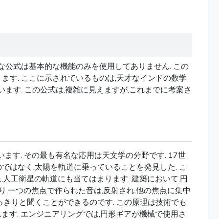
正確な公式は基本的な機能のみを使用してありません. この
ます. ここに示されているものは,天才なインドの数学
います. この公式は,複雑に見えますが,これまでに考案さ
す. その最も有名な応用は天文学の分野です. 17世
ではなく,太陽を軌道に乗っていることを発見した. こ
,人工衛星の軌道にも当てはまります. 建築において,円
り,一つの焦点で作られた音は,反射され,他の焦点に集中
っきりと聞くことができるのです. この原理は技術でも
ます. エンジニアリングでは,円形ギアが機械で使用さ