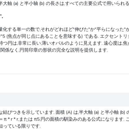
 (a) と半小轴 (b) の長さは,すべての主要公式で用いられ
.
化する単一の数で,それがどれほど"伸びた"か"平らになった"
ef="5 (焦点が同じ点にあることを意味する) である. エクセ
を持つ円は,非常に長い,薄いオバルのように見えます. 遠心度は
に関係なく,円筒印章の形状の完全な説明を提供します.
しています. 面積 (A) は,半大軸 (a) と半小軸 (b) の倍数で
A = π * r * r,または π5,円の面積の馴染みのある公式に
知っている限りです.