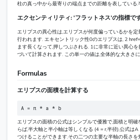
柱の真っ中から最寄りの端点までの距離を表している.半大軸
エクセンティリティ: 'フラットネス'の指標です
エリプスの異心性は,エリプスが何度偏っているかを定量
行われます. エキセントリック性0のエリプスは, 2 hr
ます長くなって,押しつぶされる. 1に非常に近い異心
づいて計算されます. この単一の値は,全体的な大きさ
Formulas
エリプスの面積を計算する
A = π * a * b
エリプスの面積の公式はシンプルで優雅で,面積と明確な結びつきを示
らば,半大軸と半小軸は等しくなる (4 = r,半径),公式は
つけることができます.その二つの主要な半軸の長さを