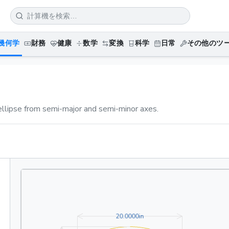
幾何学
財務
健康
数学
変換
科学
日常
その他のツ
ellipse from semi-major and semi-minor axes.
20.0000in
2
0
.
0
0
0
0
in