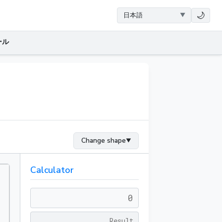
🌙
ール
Change shape
▼
Calculator