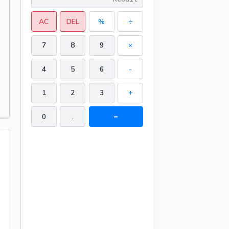
AC
DEL
%
÷
7
8
9
×
4
5
6
-
1
2
3
+
0
.
=
188.495559 in²
51.053998 in