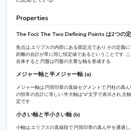
Properties
The Foci: The Two Defining Points 
焦点は,エリプスの内部にある固定点であり,その定義に
距離の合計が常に同じ恒定値であるということです. こ
合体すると,円盤は円盤の主要な軸を形成する.
メジャー軸と半メジャー軸 (a)
メジャー軸は,円筒印章の直線セグメントで,円柱の真ん
の恒常の合計に等しい.半大軸は"a"文字で表示され,
定です.
小さい軸と半小さい軸 (b)
小軸は,エリプスの直線段で,円筒印章の真ん中を通過し