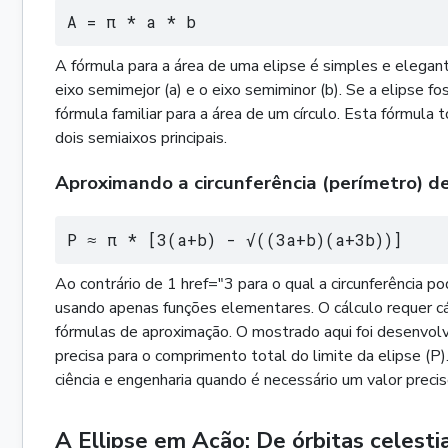
A = π * a * b
A fórmula para a área de uma elipse é simples e elegant
eixo semimejor (a) e o eixo semiminor (b). Se a elipse fos
fórmula familiar para a área de um círculo. Esta fórmula
dois semiaixos principais.
Aproximando a circunferência (perímetro) d
P ≈ π * [3(a+b) - √((3a+b)(a+3b))]
Ao contrário de 1 href="3 para o qual a circunferência 
usando apenas funções elementares. O cálculo requer cá
fórmulas de aproximação. O mostrado aqui foi desenvol
precisa para o comprimento total do limite da elipse 
ciência e engenharia quando é necessário um valor precis
A Ellipse em Ação: De órbitas celestia