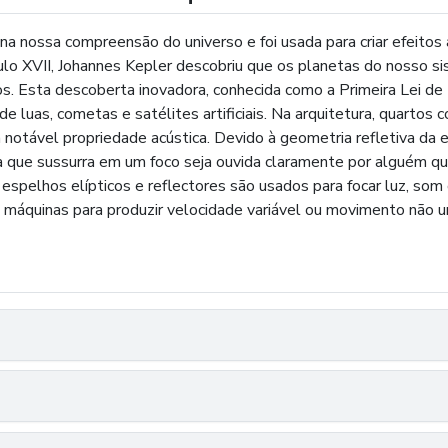
 nossa compreensão do universo e foi usada para criar efeitos a
lo XVII, Johannes Kepler descobriu que os planetas do nosso si
cos. Esta descoberta inovadora, conhecida como a Primeira Lei d
luas, cometas e satélites artificiais. Na arquitetura, quartos 
notável propriedade acústica. Devido à geometria refletiva da e
a que sussurra em um foco seja ouvida claramente por alguém q
 espelhos elípticos e reflectores são usados para focar luz, so
máquinas para produzir velocidade variável ou movimento não u