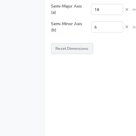
Semi-Major Axis
×
in
(a)
Semi-Minor Axis
×
in
(b)
Reset Dimensions