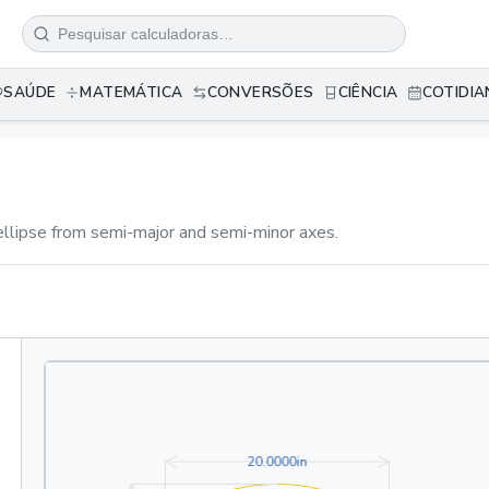
SAÚDE
MATEMÁTICA
CONVERSÕES
CIÊNCIA
COTIDI
ellipse from semi-major and semi-minor axes.
20.0000in
2
0
.
0
0
0
0
in