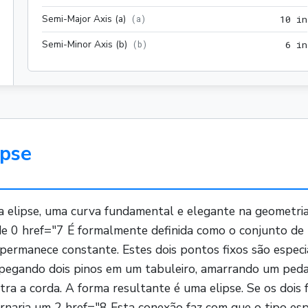
Semi-Major Axis (a)
(
a
)
1
0
 in
Semi-Minor Axis (b)
(
b
)
6
 in
ipse
elipse, uma curva fundamental e elegante na geometria.
e 0 href="7 É formalmente definida como o conjunto de
 permanece constante. Estes dois pontos fixos são especia
r pegando dois pinos em um tabuleiro, amarrando um pedaç
a a corda. A forma resultante é uma elipse. Se os dois
tornaria um 2 href="8 Esta conexão faz com que o tipo esp