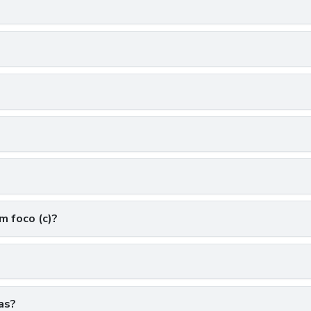
m foco (c)?
?
as?