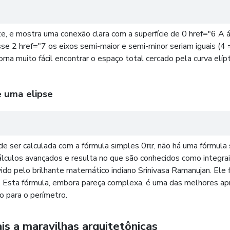
e, e mostra uma conexão clara com a superfície de 0 href="6 A á
se 2 href="7 os eixos semi-maior e semi-minor seriam iguais (4 = r,
 torna muito fácil encontrar o espaço total cercado pela curva e
e uma elipse
pode ser calculada com a fórmula simples 0πr, não há uma fórmula
lculos avançados e resulta no que são conhecidos como integrai
vido pelo brilhante matemático indiano Srinivasa Ramanujan. E
(P). Esta fórmula, embora pareça complexa, é uma das melhores 
o para o perímetro.
is a maravilhas arquitetônicas