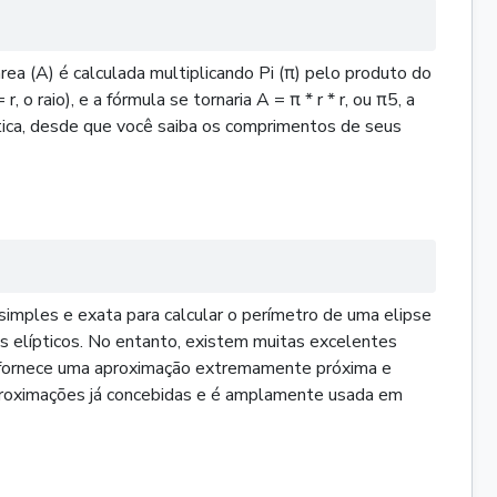
rea (A) é calculada multiplicando Pi (π) pelo produto do
 o raio), e a fórmula se tornaria A = π * r * r, ou π5, a
líptica, desde que você saiba os comprimentos de seus
 simples e exata para calcular o perímetro de uma elipse
s elípticos. No entanto, existem muitas excelentes
le fornece uma aproximação extremamente próxima e
aproximações já concebidas e é amplamente usada em