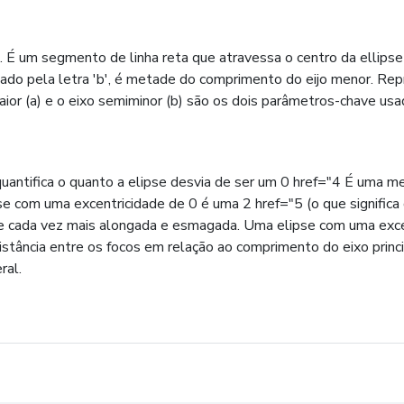
 É um segmento de linha reta que atravessa o centro da ellipse e
tado pela letra 'b', é metade do comprimento do eijo menor. Rep
r (a) e o eixo semiminor (b) são os dois parâmetros-chave usado
antifica o quanto a elipse desvia de ser um 0 href="4 É uma med
se com uma excentricidade de 0 é uma 2 href="5 (o que signifi
-se cada vez mais alongada e esmagada. Uma elipse com uma exce
distância entre os focos em relação ao comprimento do eixo princ
ral.