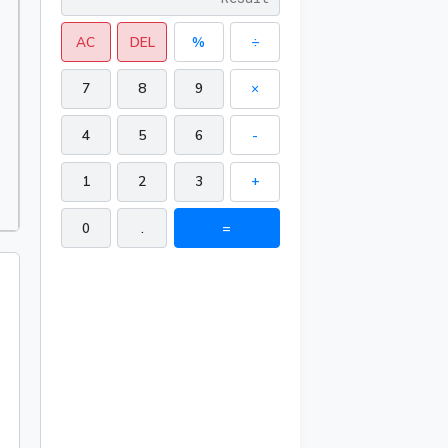
AC
DEL
%
÷
7
8
9
×
4
5
6
-
1
2
3
+
0
.
=
188.495559 in²
51.053998 in