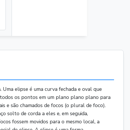
10 in
6 in
 Uma elipse é uma curva fechada e oval que
 todos os pontos em um plano plano plano para
is e são chamados de focos (o plural de foco).
o solto de corda a eles e, em seguida,
 focos fossem movidos para o mesmo local, a
ecial de elipse. A elipse é uma forma