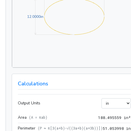
12.0000in
1
2
.
0
0
0
0
in
Calculations
Output Units
Area
(
A = πab
)
1
8
8
.
4
9
5
5
5
9
 in²
Perimeter
(
P ≈ π[3(a+b)-√((3a+b)(a+3b))]
)
5
1
.
0
5
3
9
9
8
 in