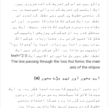
واقع ہیں جو اس کی تعریف کے لئے ضروری ہیں۔
ایک ایلسس کی تعریف کرنے والی خصوصیت یہ ہے
کہ منحنی خطوط پر کسی بھی نقطہ کے لئے، اس
نقطہ سے ایک فوکس تک فاصلے کا مجموعہ اور اس
مقام سے دوسرے فوکوس تک فاصلہ ہمیشہ ایک ہی
مستقل قدر ہے. ان فوکس کی پوزیشن ایلیپس کی
شکل کا تعین کرتی ہے۔ جتنا زیادہ فوکس الگ
ہوتے ہیں ، اتنا ہی زیادہ لمبا یا 'چھوٹا ہوا'
ایلیپس بن جاتا ہے۔ اگر فوکس مرکز میں ایک
نقطۂ نظر میں مل جائیں تو الائپس ایک 0 href="2
The line passing through the two foci forms the main
axis of the ellipse.
اہم محور اور نیم بڑے محور (a)
اہم محور ایلیپس کا سب سے لمبا قطر ہے۔ یہ ایک
سیدھا لائن کا سیگمنٹ ہے جو مرکز اور دونوں
فوکسوں سے گزرتا ہے ، جس کا اختتام منحنی
خطوط کے دو وسیع ترین مقامات پر ہوتا ہے۔