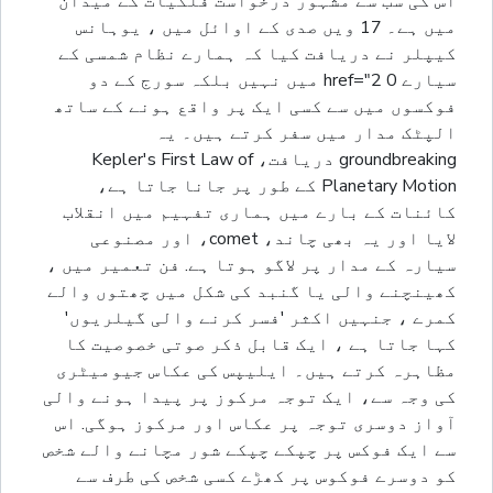
اس کی سب سے مشہور درخواست فلکیات کے میدان
میں ہے۔ 17 ویں صدی کے اوائل میں ، یوہانس
کیپلر نے دریافت کیا کہ ہمارے نظام شمسی کے
سیارے 0 href="2 میں نہیں بلکہ سورج کے دو
فوکسوں میں سے کسی ایک پر واقع ہونے کے ساتھ
الپٹک مدار میں سفر کرتے ہیں۔ یہ
groundbreaking دریافت، Kepler's First Law of
Planetary Motion کے طور پر جانا جاتا ہے،
کائنات کے بارے میں ہماری تفہیم میں انقلاب
لایا اور یہ بھی چاند، comet، اور مصنوعی
سیارہ کے مدار پر لاگو ہوتا ہے. فن تعمیر میں ،
کھینچنے والی یا گنبد کی شکل میں چھتوں والے
کمرے ، جنہیں اکثر 'فسر کرنے والی گیلریوں'
کہا جاتا ہے ، ایک قابل ذکر صوتی خصوصیت کا
مظاہرہ کرتے ہیں۔ ایلیپس کی عکاس جیومیٹری
کی وجہ سے، ایک توجہ مرکوز پر پیدا ہونے والی
آواز دوسری توجہ پر عکاس اور مرکوز ہوگی. اس
سے ایک فوکس پر چپکے چپکے شور مچانے والے شخص
کو دوسرے فوکوس پر کھڑے کسی شخص کی طرف سے