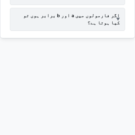
اگر فارمولوں میں a اور b برابر ہوں تو
کیا ہوتا ہے؟