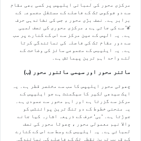
مرکزی محور کی لمبائی ایلیپس پر کسی بھی مقام
سے دو فوکوس تک کے فاصلے کے مستقل مجموعہ کے
برابر ہے۔ نصف بڑی محور ، جس کی نشاندہی حرف
'a' سے کی جاتی ہے ، مرکزی محوری کی نصف لمبی
ہے۔ یہ الپس کے عین مرکز سے اس کے کنارے پر سب
سے دور مقام تک کی فاصلہ کی نمائندگی کرتا
ہے۔ یہ ایلیبس کے مجموعی سائز کی وضاحت کے
لئے واحد اہم ترین پیمائش ہے۔
مائنر محور اور سیمی مائنور محور (ب)
چھوٹی محور ایلیپس کا سب سے مختصر قطر ہے۔ یہ
ایک سیدھی لکیر کا سیگمنٹ ہے جو ایلیپس کے
مرکز سے گزرتا ہے اور اہم محور سے عمودی ہے۔
یہ منحنی خطوط کے دو تنگ ترین پوائنٹس کو
جوڑتا ہے۔ 'بی' حرف کے ذریعہ اشارہ کیا جانے
والا نیم معمولی محور ، چھوٹا محور کی نصف
لمبائی ہے۔ یہ ایلیبس کے وسط سے اس کے کنارے
کے قریب ترین نقطہ تک کے فاصلے کی نمائندگی