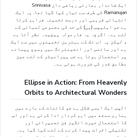
ایک شاندار بھارتی ریاضی دان Srinivasa
Ramanujan کی طرف سے تیار کیا گیا تھا. یہ ایک
انتہائی قریبی اور درست تخمینہ فراہم کرتا
ہے جو ایلیپس (پی) کی حد کی مجموعی لمبائی کے
لئے ہے۔ اگرچہ یہ فارمولہ پیچیدہ نظر آتا ہے
، لیکن یہ اب تک کے بہترین تخمینوں میں سے ایک
ہے اور سائنس اور انجینئرنگ میں وسیع پیمانے
پر استعمال ہوتا ہے جب پیرامیٹر کے لئے عین
مطابق قدر کی ضرورت ہوتی ہے۔
Ellipse in Action: From Heavenly
Orbits to Architectural Wonders
الپس ایک ایسی شکل ہے جو کائنات کے بارے میں
ہماری سمجھ میں اہم کردار ادا کرتی ہے اور اس
کا استعمال حیرت انگیز فن تعمیراتی اور
تکنیکی اثرات پیدا کرنے کے لئے کیا گیا ہے۔