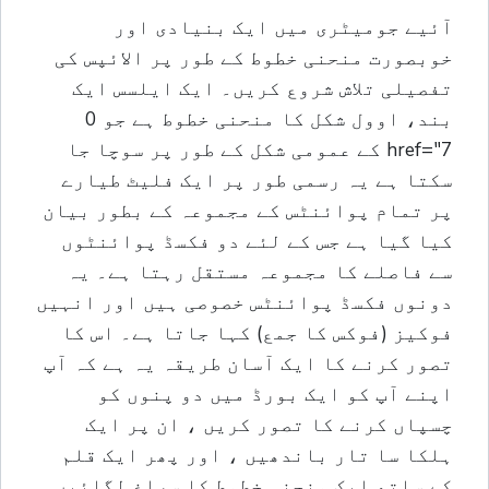
آئیے جومیٹری میں ایک بنیادی اور
خوبصورت منحنی خطوط کے طور پر الائپس کی
تفصیلی تلاش شروع کریں۔ ایک ایلسس ایک
بند، اوول شکل کا منحنی خطوط ہے جو 0
href="7 کے عمومی شکل کے طور پر سوچا جا
سکتا ہے یہ رسمی طور پر ایک فلیٹ طیارے
پر تمام پوائنٹس کے مجموعہ کے بطور بیان
کیا گیا ہے جس کے لئے دو فکسڈ پوائنٹوں
سے فاصلے کا مجموعہ مستقل رہتا ہے۔ یہ
دونوں فکسڈ پوائنٹس خصوصی ہیں اور انہیں
فوکیز (فوکس کا جمع) کہا جاتا ہے۔ اس کا
تصور کرنے کا ایک آسان طریقہ یہ ہے کہ آپ
اپنے آپ کو ایک بورڈ میں دو پنوں کو
چسپاں کرنے کا تصور کریں ، ان پر ایک
ہلکا سا تار باندھیں ، اور پھر ایک قلم
کے ساتھ ایک منحنی خطوط کا سراغ لگائیں