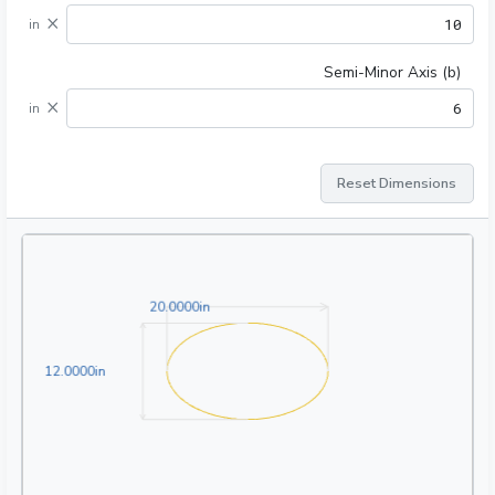
×
in
Semi-Minor Axis (b)
×
in
Reset Dimensions
20.0000in
2
0
.
0
0
0
0
in
.0000in
1
2
.
0
0
0
0
in