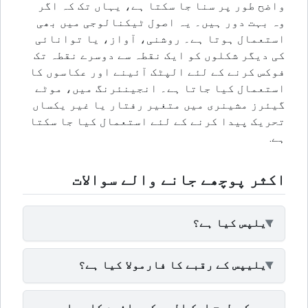
واضح طور پر سنا جا سکتا ہے، یہاں تک کہ اگر
وہ بہت دور ہیں۔ یہ اصول ٹیکنالوجی میں بھی
استعمال ہوتا ہے۔ روشنی، آواز، یا توانائی
کی دیگر شکلوں کو ایک نقطہ سے دوسرے نقطہ تک
فوکس کرنے کے لئے الپٹک آئینے اور عکاسوں کا
استعمال کیا جاتا ہے۔ انجینئرنگ میں، موٹے
گیئرز مشینری میں متغیر رفتار یا غیر یکساں
تحریک پیدا کرنے کے لئے استعمال کیا جا سکتا
ہے.
اکثر پوچھے جانے والے سوالات
ایلپس کیا ہے؟
ایلیپس کے رقبے کا فارمولا کیا ہے؟
میں کس طرح ایک الپس کے دائرے کا حساب