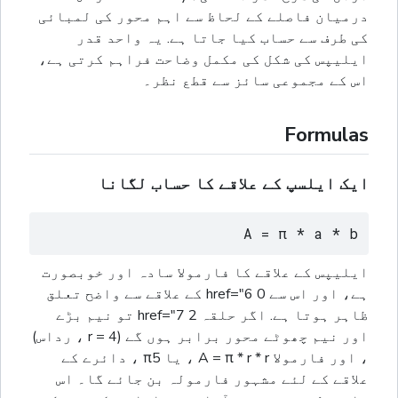
درمیان فاصلے کے لحاظ سے اہم محور کی لمبائی
کی طرف سے حساب کیا جاتا ہے. یہ واحد قدر
ایلیپس کی شکل کی مکمل وضاحت فراہم کرتی ہے،
اس کے مجموعی سائز سے قطع نظر۔
Formulas
ایک ایلسپ کے علاقے کا حساب لگانا
A = π * a * b
ایلیپس کے علاقے کا فارمولا سادہ اور خوبصورت
ہے، اور اس سے 0 href="6 کے علاقے سے واضح تعلق
ظاہر ہوتا ہے. اگر حلقہ 2 href="7 تو نیم بڑے
اور نیم چھوٹے محور برابر ہوں گے (4 = r ، رداس)
، اور فارمولا A = π * r * r ، یا π5 ، دائرے کے
علاقے کے لئے مشہور فارمولہ بن جائے گا۔ اس