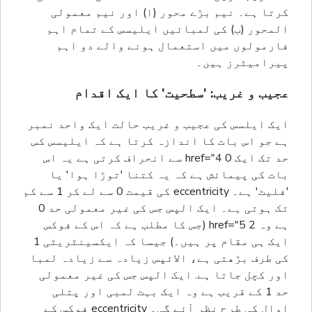
کرتا ہے۔ نیم بڑے محور (ا) اور نیم معمولی
المحور (ب) کی لمبائیں ایلیسس کے تمام اہم
فارمولوں میں استعمال ہونے والے دو اہم
پیرامیٹرز ہیں۔
عجیب و غریب: 'سطحیت' کا ایک اقدام
ایک ایلسس کی عجیب و غریب حالت ایک واحد نمبر
ہے جو اس بات کا اندازہ کرتا ہے کہ ایلیسس کس
حد تک ایک 0 href="4 سے انحراف کرتی ہے یہ اس
بات کی پیمائش ہے کہ یہ کتنا 'توڑا ہوا' یا
'فلیٹ' ہے۔ eccentricity کی قیمت 0 سے لے کر 1 سے کم
تک ہوتی ہے۔ ایک الپس جس کی غیر معمولی حد 0
ہے وہ 2 href="5 (جس کا مطلب ہے کہ اس کے فوکس
ایک ہی مقام پر ہیں۔) جیسا کہ ایکسینٹریٹی 1
کی طرف بڑھتی ہے، الائپس زیادہ سے زیادہ لمبا
اور کچل جاتا ہے. ایک الپس جس کی غیر معمولی
حد 1 کے قریب ہے وہ ایک بہت لمبی اور پتلی
اوال کی طرح نظر آئے گی۔ eccentricity فوکس کے