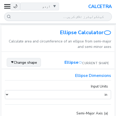
صحت
🌙
CALCETRA
ریاضی
تبدیلیاں
Ellipse Calculator
Calculate area and circumference of an ellipse from semi-major
سائنس
and semi-minor axes.
روزمرہ
Ellipse
Change shape
▼
CURRENT SHAPE
دیگر اوزار
Ellipse Dimensions
Input Units
Semi-Major Axis (a)