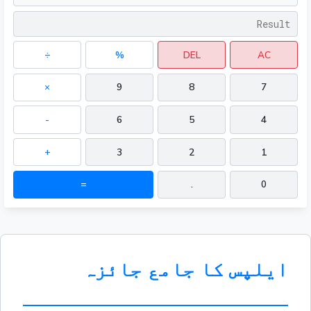
÷
%
DEL
AC
×
9
8
7
-
6
5
4
+
3
2
1
=
.
0
ایلپس کا جامع جائزہ