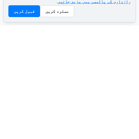
رازداری کی پالیسی میں مزید جانیں
.
مسترد کریں
قبول کریں
ADVERTISEMENT