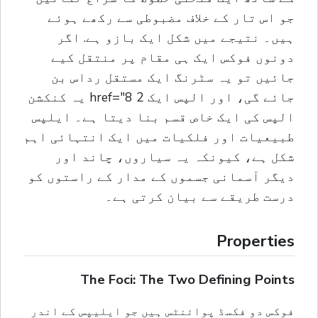
جو اس تار کے خلاف مضبوطی سے رکھے ہوئے
ہیں۔ نتیجے میں شکل ایک بازو ہے. اگر
دونوں فوکس ایک ہی مقام پر منتقل کیے
جائیں تو یہ سٹرنگ ایک مستقل رداس بن
جائے گی، اور الپس ایک 2 href="8 یہ کنکشن
الپس کی ایک خاص قسم بنا دیتا ہے۔ ایلپس
طبیعیات اور فلکیات میں ایک انتہائی اہم
شکل ہے، کیونکہ یہ سیاروں، چاند اور
دیگر آسمانی جسموں کے مدار کے راستوں کو
درست طریقے سے بیان کرتی ہے۔
Properties
The Foci: The Two Defining Points
فوکس دو فکسڈ پوائنٹس ہیں جو ایلیپس کے اندر