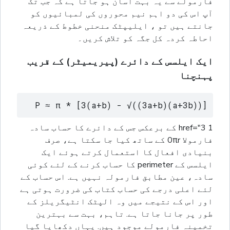
فارمولے سے یہ بہت آسان ہو جاتا ہے کہ جب تک
آپ اس کی دو اہم نیم محوروں کی لمبائیوں کو
جانتے ہیں تو ، ایلیپٹک منحنی خطوط کے ذریعہ
احاطہ کردہ کل جگہ کو تلاش کریں۔
ایک ایلسس کے دائرے (پیریمیٹر) کے قریب
پہنچنا
P ≈ π * [3(a+b) - √((3a+b)(a+3b))]
1 href="3 کے برعکس جس کے دائرے کا حساب سادہ
فارمولا 0πr کے ساتھ کیا جا سکتا ہے، صرف
بنیادی افعال کا استعمال کرتے ہوئے ایک
ایلسس کے perimeter کا حساب کرنے کے لئے کوئی
سادہ، عین مطابق فارمولہ نہیں ہے. اس حساب کے
لئے اعلی درجے کی حساب کتاب کی ضرورت ہوتی ہے
اور اس کے نتیجے میں وہ الپٹک انٹیگریلز کے
طور پر جانا جاتا ہے. تاہم، بہت سے بہترین
تخمینہ فارمولے موجود ہیں. یہاں دکھایا گیا