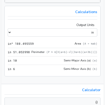
Calculations
Output Units
59 in²
Area
 in²
1
8
8
.
4
9
5
5
5
9
(
A = πab
)
998 in
Perimeter
 in
5
1
.
0
5
3
9
9
8
(
P ≈ π[3(a+b)-√((3a+b)(a+3b))]
)
10 in
Semi-Major Axis (a)
 in
1
0
(
a
)
6 in
Semi-Minor Axis (b)
 in
6
(
b
)
Calculator