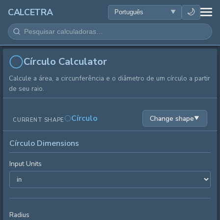
SAÚDE
🌙
CALCETRA
MATEMÁTICA
CONVERSÕES
Círculo Calculator
Calcule a área, a circunferência e o diâmetro de um círculo a partir
CIÊNCIA
de seu raio.
COTIDIANO
Círculo
Change shape
▼
CURRENT SHAPE
OUTRAS FERRAMENTAS
Círculo Dimensions
Input Units
Radius