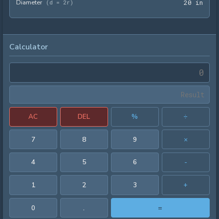
Diameter
20 i
(
d = 2r
)
2
0
 in
Calculator
AC
DEL
%
÷
7
8
9
×
4
5
6
-
1
2
3
+
0
.
=