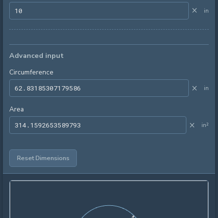
×
in
Advanced input
Circumference
×
in
Area
×
in²
Reset Dimensions