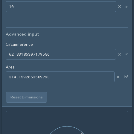
×
in
Advanced input
Circumference
×
in
Area
×
in²
Reset Dimensions