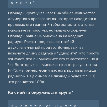
A = π * r²
Площадь круга указывает на общее количество
двумерного пространства, которое находится в
пределах его границ. Чтобы вычислить это, вы
используете простую, но мощную формулу:
Площадь равна Пь умножена на квадрат
радиуса. Расчет представляет собой
двухступенчатый процесс. Во-первых, вы
возьмете длину радиуса и "удворите", что просто
означает, что вы умножите его самостоятельно (r
* r). Во-вторых, вы умножаете этот результат на
Pi (π). Например, если у вас есть круговая пицца
радиусом 10 дюймов, ее площадь будет π * (13),
что равняется 100π
Как найти окружность круга?
C = 2 * π * r  or  C = π * d