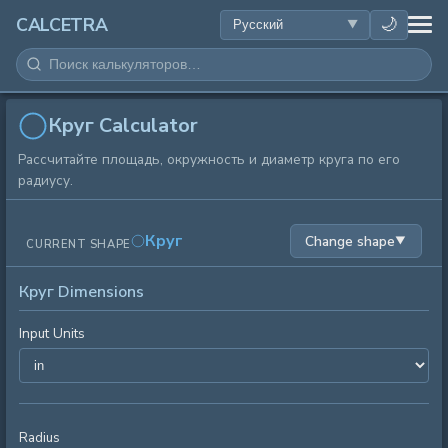
ЗДОРОВЬЕ
🌙
CALCETRA
МАТЕМАТИКА
ПРЕОБРАЗОВАНИЯ
Круг Calculator
Рассчитайте площадь, окружность и диаметр круга по его
НАУКА
радиусу.
ПОВСЕДНЕВНОЕ
Круг
Change shape
▼
CURRENT SHAPE
ДРУГИЕ ИНСТРУМЕНТЫ
Круг Dimensions
Input Units
Radius