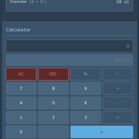
Diameter
20 i
(
d = 2r
)
2
0
 in
Calculator
AC
DEL
%
÷
7
8
9
×
4
5
6
-
1
2
3
+
0
.
=