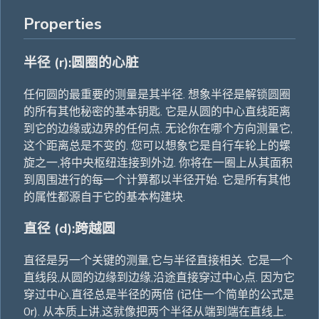
Properties
半径 (r):圆圈的心脏
任何圆的最重要的测量是其半径. 想象半径是解锁圆圈
的所有其他秘密的基本钥匙. 它是从圆的中心直线距离
到它的边缘或边界的任何点. 无论你在哪个方向测量它,
这个距离总是不变的. 您可以想象它是自行车轮上的螺
旋之一,将中央枢纽连接到外边. 你将在一圈上从其面积
到周围进行的每一个计算都以半径开始. 它是所有其他
的属性都源自于它的基本构建块.
直径 (d):跨越圆
直径是另一个关键的测量,它与半径直接相关. 它是一个
直线段,从圆的边缘到边缘,沿途直接穿过中心点. 因为它
穿过中心,直径总是半径的两倍 (记住一个简单的公式是
0r). 从本质上讲,这就像把两个半径从端到端在直线上.