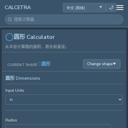
健康
🌙
CALCETRA
数学
转换
圆形 Calculator
从半径计算圆的面积、周长和直径。
科学
圆形
Change shape
▼
CURRENT SHAPE
日常
圆形 Dimensions
其他工具
Input Units
Radius