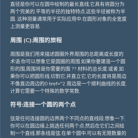
直径是你可以在圆中绘制的最长直线,它具有将圆分为
两个完美的,平等的半径的独特特点,这些半径被称为半
圆. 这种测量通常用于实际应用中,在圆形对象的全宽度
上测量更容易.
周围 (C):周围的旅程
周围是我们用来描述圆圈外界周围的总距离或长度的
术语.你可以想象它是圆圈的周围.如果你要建造一个圆
形的围,周围将是你需要的围 ?? 材料的总长度.或者,如
果你可以把圆形线,切割它,并直立它,它的长度将是周边.
不像直边周边的0 href="2 周边是一个顺利曲线的长度,
计算它需要一个特殊的数学常数.
符号:连接一个圆的两个点
弦是任何连接圆的边界两个不同点的直线段.想象一下,
你可以在圆边缘上挑选任何两个点,然后在它们之间绘
制一个直线.那条线是弦.在单个圆中,可以有无限数量的