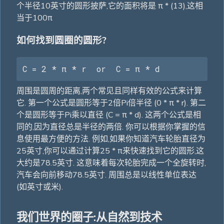
个半径10英寸的圆形披萨,它的面积将是 π * (13),这相
当于100π
如何找到圆圈的圆形?
C = 2 * π * r  or  C = π * d
周围是圆周的距离,两个常见且同样有效的公式来计算
它. 第一个公式是圆形等于2倍Pi倍半径 (0 * π * r). 第二
个是圆形等于Pi乘以直径 (C = π * d). 这两个公式是相
同的,因为直径总是半径的两倍. 你可以根据你掌握的信
息使用最方便的方法. 例如,如果你知道汽车轮胎直径为
25英寸,你可以通过计算25 * π来快速找到它的圆形,这
大约是78.5英寸. 这意味着每次轮胎完成一个全旋转时,
汽车会向前移动78.5英寸. 周围总是以线性单位表达
(如英寸或米).
我们世界的圈子:从自然到技术