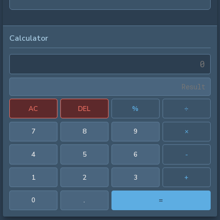
Calculator
AC
DEL
%
÷
7
8
9
×
4
5
6
-
1
2
3
+
0
.
=