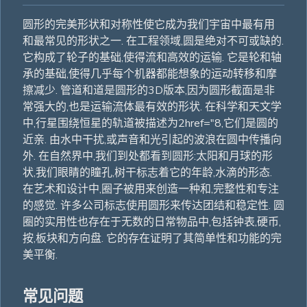
圆形的完美形状和对称性使它成为我们宇宙中最有用
和最常见的形状之一. 在工程领域,圆是绝对不可或缺的.
它构成了轮子的基础,使得流和高效的运输. 它是轮和轴
承的基础,使得几乎每个机器都能想象的运动转移和摩
擦减少. 管道和道是圆形的3D版本,因为圆形截面是非
常强大的,也是运输流体最有效的形状. 在科学和天文学
中,行星围绕恒星的轨道被描述为2href="8,它们是圆的
近亲. 由水中干扰,或声音和光引起的波浪在圆中传播向
外. 在自然界中,我们到处都看到圆形:太阳和月球的形
状,我们眼睛的瞳孔,树干标志着它的年龄,水滴的形态.
在艺术和设计中,圈子被用来创造一种和,完整性和专注
的感觉. 许多公司标志使用圆形来传达团结和稳定性. 圆
圈的实用性也存在于无数的日常物品中,包括钟表,硬币,
按,板块和方向盘. 它的存在证明了其简单性和功能的完
美平衡.
常见问题