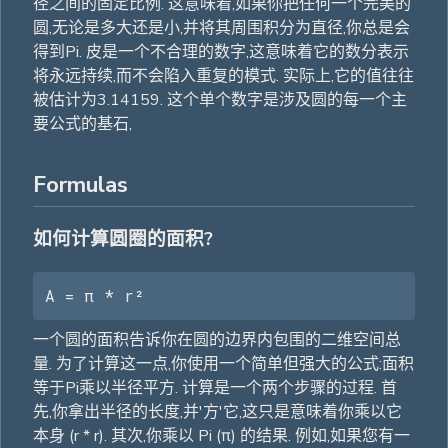
径之间的固定比例. 这意味着,如果你把任何一个完美的
圆,无论是多大还是小,并将其周围积分为直径,你总是会
得到Pi. 皮是一个不合理的数字,这意味着它的数分表示
将永远持续,而不会陷入重复的模式. 实际上,它的值往往
被估计为3.14159. 这个单个数字是涉及圆的每一个主
要公式的基石,
Formulas
如何计算圆圈的面积?
A = π * r²
一个圆的面积告诉你在圆的边界内包围的二维空间总
量. 为了计算这一点,你使用一个简单但强大的公式:面积
等于Pi乘以半径平方. 计算是一个两个步骤的过程. 首
先,你拿出半径的长度,并'方'它,这只是意味着你乘以它
本身 (r * r). 其次,你乘以 Pi (π) 的结果. 例如,如果您有一