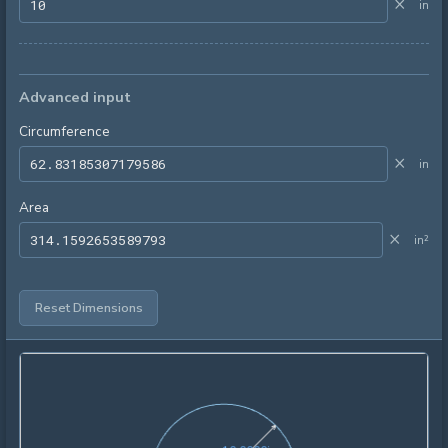
×
in
Advanced input
Circumference
×
in
Area
×
in²
Reset Dimensions