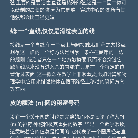
弦.重要的是要记住,直径是特殊的弦;这是一个圆中你可
以绘制的最长的弦,因为它是唯一穿过中心的弦.所有其
他弦都会比直径更短.
线:一个直线,仅仅是滑过表面的线
接线是一个直线,在一个点上与圆接触,我们称之为接点.
想象这一点的一个好方法是想象一条靠在硬币的一边
的规则. 统治者只在一个地方触摸硬币,而不会穿过它.
触角线从来没有进入圆的内部;它只是在一个特定的位
置滑过表面. 这一概念在数学上非常重要,比如计算和物
理学中,它用来描述物体在循环路径上移动的瞬间方向
等东西.
皮的魔法 (π):圆的秘密号码
没有一个关于圆的讨论是完整的,而不是谈论了称为Pi
(π) 的神奇,神秘和极其重要的数字. 毕是一个数学常数,
这意味着它的值总是相同的. 它代表了一个圆周径与直