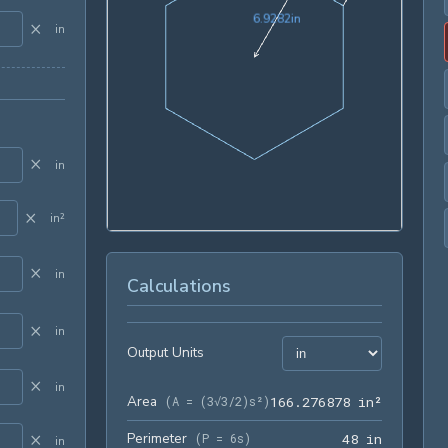
6.9282in
6
.
9
2
8
2
in
×
in
×
in
×
in²
×
in
Calculations
×
in
Output Units
×
in
Area
166.2768
(
A = (3√3/2)s²
)
1
6
6
.
2
7
6
8
7
8
 in²
×
Perimeter
48 in
(
P = 6s
)
4
8
 in
in