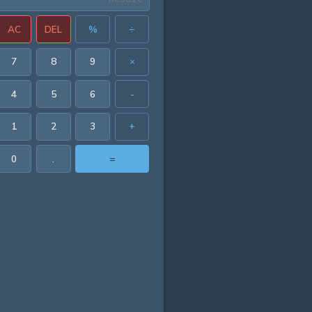
AC
DEL
%
÷
7
8
9
×
4
5
6
-
1
2
3
+
0
.
=
78 in²