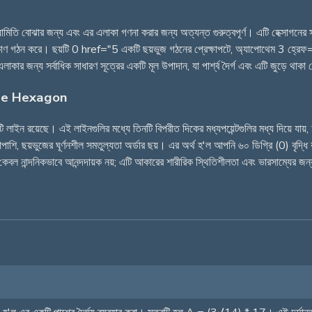
 জ্যামিতি বোঝার জন্য এবং এর এলাকা গণনা করার জন্য অত্যন্ত গুরুত্বপূর্ণ। এটি হেক্সাগন
যক্ষ কোণ গঠন করে। ছয়টি 0 href="5 একটি ছয়ভুজ গঠনের প্রেক্ষাপটে, অ্যাপোথেম 3 হ্রে
 এলাকার জন্য সর্বাধিক সাধারণ সূত্রের একটি মূল উপাদান, যা পার্শ্ব দৈর্গ এবং এটি জুড়ে থ
the Hexagon
াইন রয়েছে। এই লাইনগুলির মধ্যে তিনটি বিপরীত দিকের মধ্যপয়েন্টগুলির মধ্য দিয়ে যায়, 
শি, ছয়ভুজের ঘূর্ণনশীল সমতুল্যতা অর্ডার ছয়। এর অর্থ হ'ল আপনি ৬০ ডিগ্রি (0) বৃদ্ধি করে 
েবল নান্দনিকভাবে আনন্দদায়ক নয়; এটি আকারের শারীরিক স্থিতিশীলতা এবং ভারসাম্যের জন