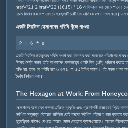
একটি নিয়মিত ছয়ভুজের আয়তন গণনা করার সবচেয়ে সাধারণ এবং প্রত্যক্ষ উপা
href="21 2 hraf="22 (1615) * 18 এ বিভক্ত করা যেতে পারে। যেহেতু তাদে
দ্রুত হিসাব করতে পারেন যে ছয়ভুজটি মোট দ্বি-মাত্রিক স্থান দখল কর
একটি নিয়মিত হেক্সাগনের পরিধি খুঁজে পাওয়া
P = 6 * s
একটি নিয়মিত ছয়ভুজের পরিধি গণনা করা আপনার করা সহজতম পরিমাপের মধ্যে এক
দিকের দৈর্ঘ্য সমান, তাই আপনাকে কেবলমাত্র একটি দিক (গুলি) পরিমাপ করতে হ
ইঞ্চি হয়, তবে এর পরিধি হবে 6 গুণ 5, যা 30 ইঞ্চির সমান। এই সহজ গণনা অনেক
দৈর্ঘ্য নির্ধারণ করা।
The Hexagon at Work: From Honeyco
হেক্সাগনের অসাধারণ দক্ষতা এটিকে প্রকৃতি এবং প্রকৌশলী উভয়েরই প্রিয় নক
সর্বাধিক সম্ভাব্য স্টোরেজ ভলিউম তৈরি করতে সর্বাধিক পরিমাণে মোম ব্যবহার কর
ভূতাত্ত্বিক গঠনেও দেখতে পারেন, যেমন দৈত্যের ক্যাসওয়েতে। অনেক কীটপতঙ্গের 