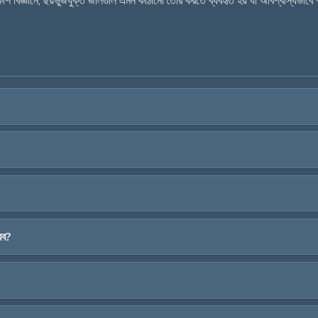
বিজ্ঞানে, ছয়ভুজযুক্ত জালগুলি এমন কাঠামো তৈরি করতে ব্যবহৃত হয় যা অবিশ্বাস্যভাবে 
রব?