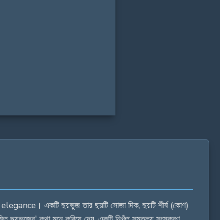
 in
6 in
gance। একটি ছয়ভুজ তার ছয়টি সোজা দিক, ছয়টি শীর্ষ (কোণ)
িত ছয়ভুজের' কথা মনে করিয়ে দেয়, একটি নিখুঁত সমতুল্য সংস্করণ