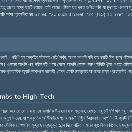
য় হ'ল এর একটি পাশের দৈর্ঘ্য ব্যবহার করা। সূত্রটি হল A = (3√14) * 17। এই দুর্দান্
র মধ্যে ছয়টি রয়েছে, তাই আমরা এটিকে ছয় দ্বারা গুণিত করি, যা চূড়ান্ত এলাকা স
ে। এলাকাটি সর্বদা প্রকাশিত হয় 5 href="23 such 8 h Ref="24 (f19) 11 h ref="
টি। পরিধি হল আকৃতির সীমানার মোট দৈর্ঘ্য, অথবা আপনি যদি তার ছয়টি দিক জুড়ে হাঁটেন
বে। একবার আপনি এই পরিমাপটি পেয়ে গেলে, আপনি কেবল মোট পরিধিটি খুঁজে পেতে এটিকে ছয
 ব্যবহারিক অ্যাপ্লিকেশনে দরকারী, যেমন একটি ছয়ভুজের বাগানের জন্য প্রয়োজনীয় বেড়া 
mbs to High-Tech
শা পছন্দ করে তোলে। সবচেয়ে ক্লাসিক উদাহরণ হ'ল মধুচক্র, যেখানে মধু মৌমাছিগুলি মধু
ার অনুমতি দেয়, যা প্রাকৃতিক অপ্টিমাইজেশনের একটি নিখুঁত উদাহরণ। আপনি এই প্যাটার্নটি 
যৌগিক চোখগুলিও ক্ষুদ্র ছয়ভুজযুক্ত লেন্স দিয়ে গঠিত। মানব প্রকৌশল বিশ্বে, ছয়ভুজ সম