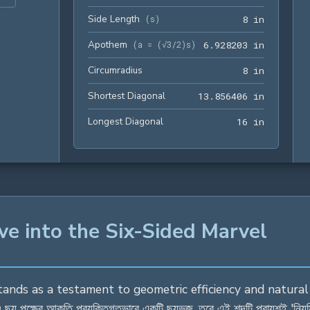
Side Length
8 in
(
s
)
8
 in
Apothem
6.928203
(
a = (√3/2)s
)
6
.
9
2
8
2
0
3
 in
Circumradius
8 in
8
 in
Shortest Diagonal
13.85640
1
3
.
8
5
6
4
0
6
 in
Longest Diagonal
16 in
1
6
 in
ve into the Six-Sided Marvel
"3 stands as a testament to geometric efficiency and natural ele
ছয় পক্ষের আকৃতি প্রযুক্তিগতভাবে একটি ছয়ভুজ, তবে এই শব্দটি প্রায়শই 'নিয়ম