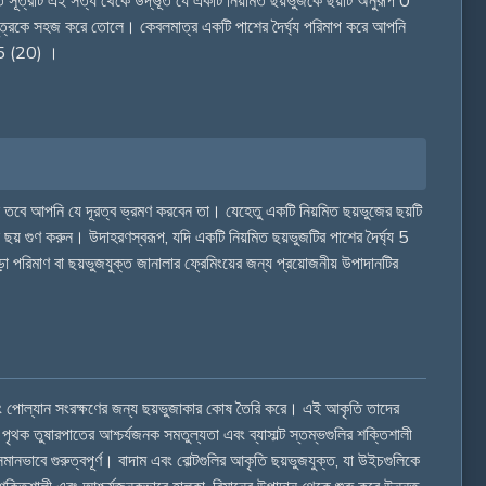
ত সূত্রটি এই সত্য থেকে উদ্ভূত যে একটি নিয়মিত ছয়ভুজকে ছয়টি অনুরূপ 0
ূত্রকে সহজ করে তোলে। কেবলমাত্র একটি পাশের দৈর্ঘ্য পরিমাপ করে আপনি
25 (20) ।
 তবে আপনি যে দূরত্ব ভ্রমণ করবেন তা। যেহেতু একটি নিয়মিত ছয়ভুজের ছয়টি
় গুণ করুন। উদাহরণস্বরূপ, যদি একটি নিয়মিত ছয়ভুজটির পাশের দৈর্ঘ্য 5
পরিমাণ বা ছয়ভুজযুক্ত জানালার ফ্রেমিংয়ের জন্য প্রয়োজনীয় উপাদানটির
 এবং পোল্যান সংরক্ষণের জন্য ছয়ভুজাকার কোষ তৈরি করে। এই আকৃতি তাদের
পৃথক তুষারপাতের আশ্চর্যজনক সমতুল্যতা এবং ব্যাসাল্ট স্তম্ভগুলির শক্তিশালী
ানভাবে গুরুত্বপূর্ণ। বাদাম এবং বোল্টগুলির আকৃতি ছয়ভুজযুক্ত, যা উইচগুলিকে