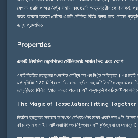
যেখানে ছয়টি পক্ষের দৈর্ঘ্য সমান এবং ছয়টি অভ্যন্তরীণ কোণ একই
করার অনন্য ক্ষমতা এটিকে একটি মৌলিক বিল্ডিং ব্লক করে তোলে প্রাকৃত
জন্য প্রশংসিত।
Properties
একটি নিয়মিত হেক্সাগনের মৌলিকতাঃ সমান দিক এবং কোণ
একটি নিয়মিত ছয়ভুজের সংজ্ঞায়িত বৈশিষ্ট্য হল এর নিখুঁত অভিন্নতা। এর ছয়
এই সুনির্দিষ্ট 120 ডিগ্রি কোণটি কোনও দুর্ঘটনা নয়; এটি তিনটি ছয়ভুজ একক
কেন্দ্রবিন্দুতে মিলিত হিসাবে ভাবতে পারেন। এই অভ্যন্তরীণ কাঠামোটি এর শক্ত
The Magic of Tessellation: Fitting Together
নিয়মিত ছয়ভুজের সবচেয়ে অসাধারণ বৈশিষ্ট্যগুলির মধ্যে একটি হ'ল এটি টে
ফাঁকা স্থান ছাড়াই। এটি জ্যামিতিগত নিখুঁততার একটি কৃতিত্ব যা কেবলমাত্র