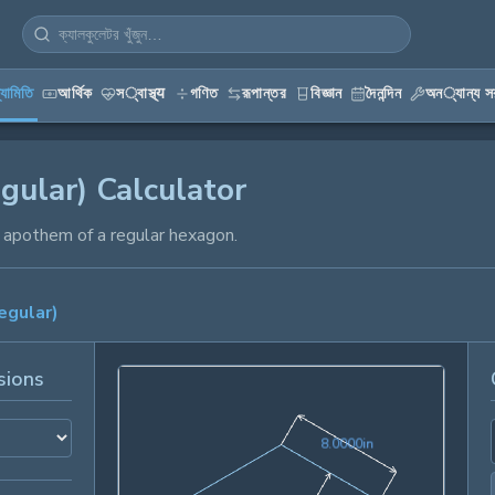
্যামিতি
আর্থিক
স्বাস্থ্य
গণিত
রূপান্তর
বিজ্ঞান
দৈনন্দিন
অন्যান্য সর
ular) Calculator
d apothem of a regular hexagon.
egular)
sions
8.0000in
8
.
0
0
0
0
in