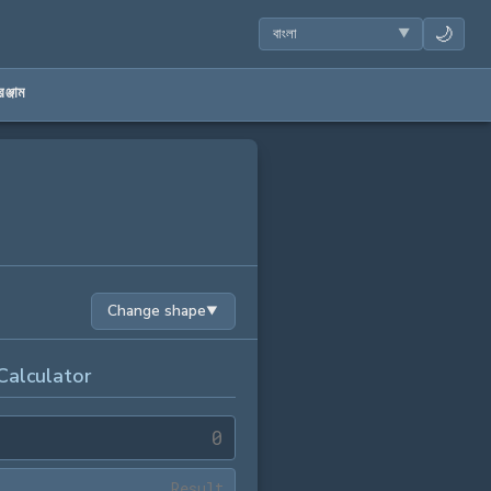
🌙
ঞ্জাম
Change shape
▼
Calculator