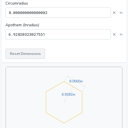
Circumradius
×
in
Apothem (Inradius)
×
in
Reset Dimensions
8.0000in
8
.
0
0
0
0
in
6.9282in
6
.
9
2
8
2
in