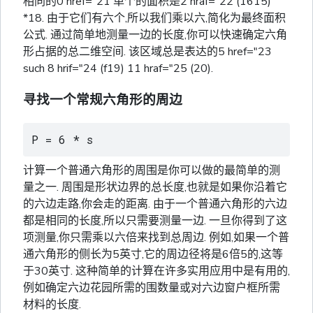
相同的0 href="21 单个的面积是2 hraf="22 (1615)
*18. 由于它们有六个,所以我们乘以六,简化为最终面积
公式. 通过简单地测量一边的长度,你可以快速确定六角
形占据的总二维空间. 该区域总是表达的5 href="23
such 8 hrif="24 (f19) 11 hraf="25 (20).
寻找一个常规六角形的周边
P = 6 * s
计算一个普通六角形的周围是你可以做的最简单的测
量之一. 周围是形状边界的总长度,也就是如果你沿着它
的六边走路,你会走的距离. 由于一个普通六角形的六边
都是相同的长度,所以只需要测量一边. 一旦你得到了这
项测量,你只需乘以六倍来找到总周边. 例如,如果一个普
通六角形的侧长为5英寸,它的周边径将是6倍5的,这等
于30英寸. 这种简单的计算在许多实用应用中是有用的,
例如确定六边花园所需的围数量或对六边窗户框所需
材料的长度.