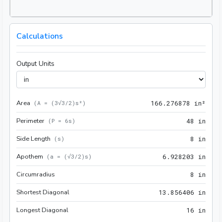
Calculations
Output Units
Area
166.
(
A = (3√3/2)s²
)
1
6
6
.
2
7
6
8
7
8
 in²
Perimeter
48 i
(
P = 6s
)
4
8
 in
Side Length
8 in
(
s
)
8
 in
Apothem
6.92
(
a = (√3/2)s
)
6
.
9
2
8
2
0
3
 in
Circumradius
8 in
8
 in
Shortest Diagonal
13.8
1
3
.
8
5
6
4
0
6
 in
Longest Diagonal
16 i
1
6
 in