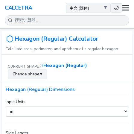
健康
🌙
CALCETRA
数学
转换
Hexagon (Regular) Calculator
Calculate area, perimeter, and apothem of a regular hexagon.
科学
Hexagon (Regular)
CURRENT SHAPE
日常
Change shape
▼
其他工具
Hexagon (Regular) Dimensions
Input Units
Side Length