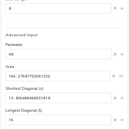
×
in
Advanced input
Perimeter
×
in
Area
×
in²
Shortest Diagonal (s)
×
in
Longest Diagonal (l)
×
in