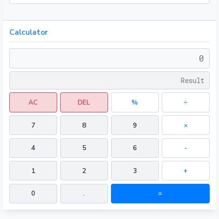
Calculator
AC
DEL
%
÷
7
8
9
×
4
5
6
-
1
2
3
+
0
.
=