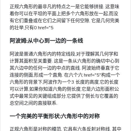
正规六角形的最非凡的特点之一是它能够拼接. 这意味
着你可以在平坦的平面上把多个六角形放在一起,而没
有它们重叠或在它们之间留下任何空隙. 它是几何完美
的壮举,只有0 href="5
阿波姆:从中心到一边的一条线
阿波是普通六角形内的特定线段,对于理解其几何学和
计算其面积至关重要. 这是一条从六角形的确切中心到
其六边中的任何一边的中点的直线. 阿波始终垂直于它
连接的侧面,形成一个直角. 在六个六 href="5"构成一个
六角形的背景下,阿波作为一个3 长度的高度,它的长度
可以计算,如果你知道六角的侧长度,它是六边形面积公
式中最常见的关键组成部分,它提供了侧长与它覆盖的
总空间之间的直接联系.
一个完美的平衡形状:六角形中的对称
正规六角形是对称的模范. 它具有六条反射对称线. 其中