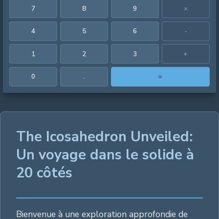
7
8
9
×
4
5
6
-
1
2
3
+
0
.
=
The Icosahedron Unveiled:
Un voyage dans le solide à
20 côtés
Bienvenue à une exploration approfondie de