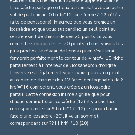
existent dans une relation spéciale appelée dualité.
L'icosaèdre partage ce beau partenariat avec un autre
solide platonique: 0 href="13 (une forme à 12 côtés
faite de pentagons). Imaginez que vous preniez un
icosaèdre et que vous suspendiez un seul point au
centre exact de chacun de ses 20 points. Si vous
connectiez chacun de ces 20 points à leurs voisins les
plus proches, le réseau de lignes qui en résulterait
formerait parfaitement le contour de 4 href="15 niché
parfaitement à l'intérieur de l'icosahedron d'origine.
L'inverse est également vrai: si vous placez un point
au centre de chacune des 12 faces pentagonales de 6
href="16 connectent, vous créerez un icosaèdre
parfait. Cette connexion intime signifie que pour
chaque sommet d'un icosaèdre (12), il y a une face
correspondante sur 9 href="17 (12), et pour chaque
face d'une icosaédre (20), il ya un sommet
correspondant sur ??11 hrif="18 (20).