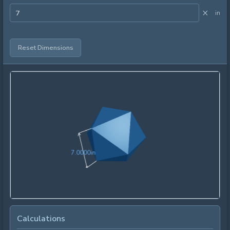
×
in
Reset Dimensions
7.0000in
7
.
0
0
0
0
in
Calculations