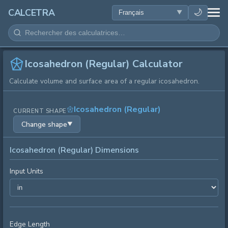
SANTÉ
🌙
CALCETRA
MATHÉMATIQUES
CONVERSIONS
Icosahedron (Regular) Calculator
Calculate volume and surface area of a regular icosahedron.
SCIENCE
Icosahedron (Regular)
CURRENT SHAPE
QUOTIDIEN
Change shape
▼
AUTRES OUTILS
Icosahedron (Regular) Dimensions
Input Units
Edge Length