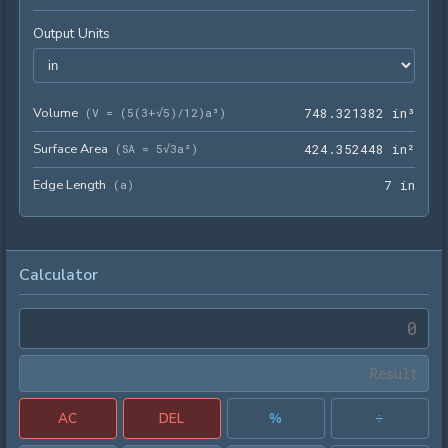
Output Units
Volume
748.
(
V = (5(3+√5)/12)a³
)
7
4
8
.
3
2
1
3
8
2
 in³
Surface Area
424.
(
SA = 5√3a²
)
4
2
4
.
3
5
2
4
4
8
 in²
Edge Length
7 in
(
a
)
7
 in
Calculator
AC
DEL
%
÷