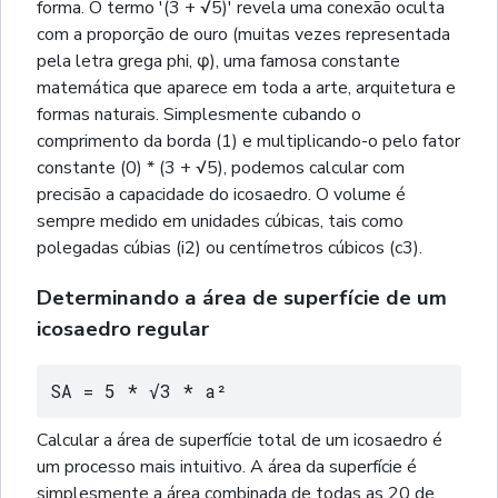
forma. O termo '(3 + √5)' revela uma conexão oculta
com a proporção de ouro (muitas vezes representada
pela letra grega phi, φ), uma famosa constante
matemática que aparece em toda a arte, arquitetura e
formas naturais. Simplesmente cubando o
comprimento da borda (1) e multiplicando-o pelo fator
constante (0) * (3 + √5), podemos calcular com
precisão a capacidade do icosaedro. O volume é
sempre medido em unidades cúbicas, tais como
polegadas cúbias (i2) ou centímetros cúbicos (c3).
Determinando a área de superfície de um
icosaedro regular
SA = 5 * √3 * a²
Calcular a área de superfície total de um icosaedro é
um processo mais intuitivo. A área da superfície é
simplesmente a área combinada de todas as 20 de