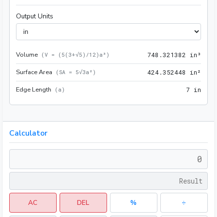
Output Units
Volume
748.
(
V = (5(3+√5)/12)a³
)
7
4
8
.
3
2
1
3
8
2
 in³
Surface Area
424.
(
SA = 5√3a²
)
4
2
4
.
3
5
2
4
4
8
 in²
Edge Length
7 in
(
a
)
7
 in
Calculator
AC
DEL
%
÷