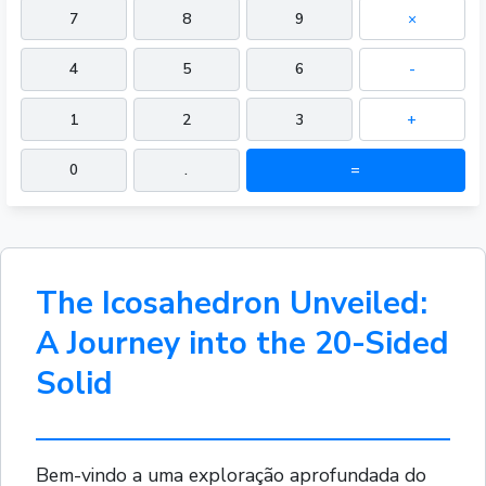
7
8
9
×
4
5
6
-
1
2
3
+
0
.
=
The Icosahedron Unveiled:
A Journey into the 20-Sided
Solid
Bem-vindo a uma exploração aprofundada do