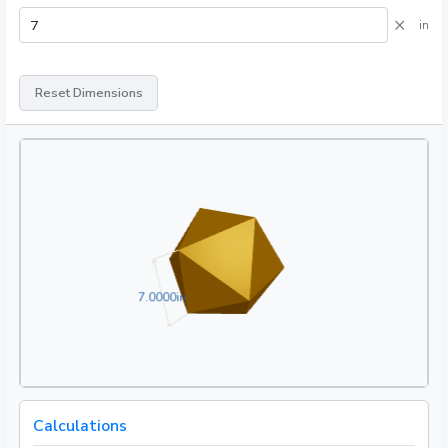
×
in
Reset Dimensions
7.0000in
7
.
0
0
0
0
in
Calculations