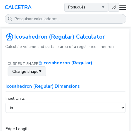
SAÚDE
🌙
CALCETRA
MATEMÁTICA
CONVERSÕES
Icosahedron (Regular) Calculator
Calculate volume and surface area of a regular icosahedron.
CIÊNCIA
Icosahedron (Regular)
CURRENT SHAPE
COTIDIANO
Change shape
▼
OUTRAS FERRAMENTAS
Icosahedron (Regular) Dimensions
Input Units
Edge Length