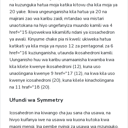
na kuzunguka hatua moja katika kitovu cha kila moja ya
20 yake. Ikiwa ungeunganisha kila hatua ya 20 na
majirani zao wa karibu zaidi, mtandao wa mistari
unaotokana na hiyo ungefanyiza muundo kamili wa 4
href="15 iliyowekwa kikamilifu ndani ya icosachedron
ya awali. Kinyume chake pia ni kweli: ukiweka hatua
katikati ya kila moja ya nyuso 12 za pentagonal za 6
href="16 kuziunganisha, utaunda ikosahedroni kamili.
Uunganisho huu wa karibu unamaanisha kwamba kwa
kila kilele kwenye ikosahedroni (12), kuna uso
unaolingana kwenye 9 href="17 (12), na kwa kila uso
kwenye icosahedroni (20), kuna kilele kinacholingana
na 11 hraf="18 (20).
Ufundi wa Symmetry
Icosahedron ina kiwango cha juu sana cha usawa, na
hivyo kuifanya iwe na usawa wa kuona kutoka kwa
maoni mengi. Ina pembe nyingi za usawa wa mzunguko,