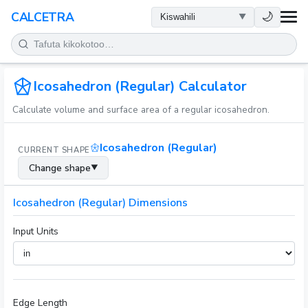
AFYA
🌙
CALCETRA
HESABU
UONGOFU
Icosahedron (Regular) Calculator
Calculate volume and surface area of a regular icosahedron.
SAYANSI
Icosahedron (Regular)
CURRENT SHAPE
KILA SIKU
Change shape
▼
ZANA NYINGINE
Icosahedron (Regular) Dimensions
Input Units
Edge Length