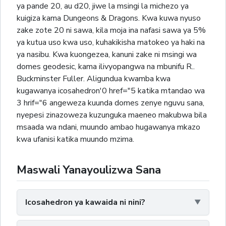
ya pande 20, au d20, jiwe la msingi la michezo ya
kuigiza kama Dungeons & Dragons. Kwa kuwa nyuso
zake zote 20 ni sawa, kila moja ina nafasi sawa ya 5%
ya kutua uso kwa uso, kuhakikisha matokeo ya haki na
ya nasibu. Kwa kuongezea, kanuni zake ni msingi wa
domes geodesic, kama ilivyopangwa na mbunifu R..
Buckminster Fuller. Aligundua kwamba kwa
kugawanya icosahedron'0 href="5 katika mtandao wa
3 hrif="6 angeweza kuunda domes zenye nguvu sana,
nyepesi zinazoweza kuzunguka maeneo makubwa bila
msaada wa ndani, muundo ambao hugawanya mkazo
kwa ufanisi katika muundo mzima.
Maswali Yanayoulizwa Sana
Icosahedron ya kawaida ni nini?