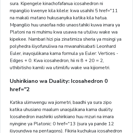
sura. Kipengele kinachofafanua icosahedron ni
mpangilio kwenye kila kilele: kwa usahihi 5 href="11
na makali matano hukusanyika katika kila hatua.
Mpangilio huu unaofaa ndio unaostahiki kuwa imara ya
Platoni na ni muhimu kwa usawa na utulivu wake wa
kipekee. Nambari hizi pia zinatimiza sheria ya msingi ya
polyhedra iliyofunuliwa na mwanahisabati Leonhard
Euler, inayojulikana kama formula ya Euler: Vertices -
Edges + 0. Kwa icosahedron, hii ni 8 + 20 = 2,
uthibitisho kamili wa utimilifu wake wa kijiometri.
Ushirikiano wa Duality: Icosahedron 0
href="2
Katika ulimwengu wa jiometri, baadhi ya sura zipo
katika uhusiano maalum unaojulikana kama duality.
Icosahedron inashiriki ushirikiano huu mzuri na imara
nyingine ya Platonic: 0 href="13 (sura ya pande 12
iliyoundwa na pentagons). Fikiria kuchukua icosahedron