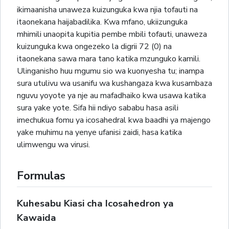
ikimaanisha unaweza kuizunguka kwa njia tofauti na
itaonekana haijabadilika. Kwa mfano, ukiizunguka
mhimili unaopita kupitia pembe mbili tofauti, unaweza
kuizunguka kwa ongezeko la digrii 72 (0) na
itaonekana sawa mara tano katika mzunguko kamili.
Ulinganisho huu mgumu sio wa kuonyesha tu; inampa
sura utulivu wa usanifu wa kushangaza kwa kusambaza
nguvu yoyote ya nje au mafadhaiko kwa usawa katika
sura yake yote. Sifa hii ndiyo sababu hasa asili
imechukua fomu ya icosahedral kwa baadhi ya majengo
yake muhimu na yenye ufanisi zaidi, hasa katika
ulimwengu wa virusi.
Formulas
Kuhesabu Kiasi cha Icosahedron ya
Kawaida