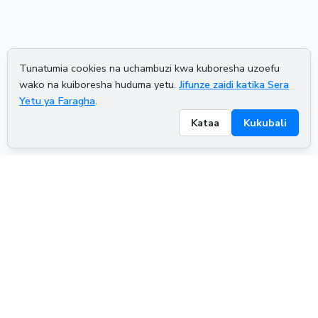
Tunatumia cookies na uchambuzi kwa kuboresha uzoefu
wako na kuiboresha huduma yetu.
Jifunze zaidi katika Sera
Yetu ya Faragha
.
Kataa
Kukubali
ADVERTISEMENT