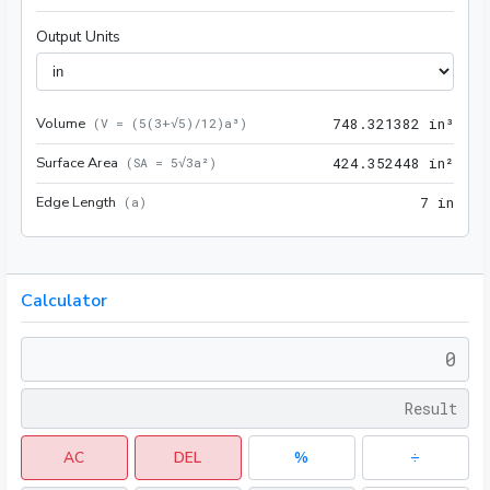
Output Units
Volume
748.
(
V = (5(3+√5)/12)a³
)
7
4
8
.
3
2
1
3
8
2
 in³
Surface Area
424.
(
SA = 5√3a²
)
4
2
4
.
3
5
2
4
4
8
 in²
Edge Length
7 in
(
a
)
7
 in
Calculator
AC
DEL
%
÷