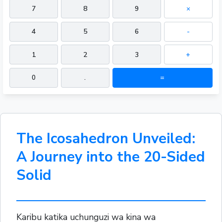
7
8
9
×
4
5
6
-
1
2
3
+
0
.
=
The Icosahedron Unveiled:
A Journey into the 20-Sided
Solid
Karibu katika uchunguzi wa kina wa