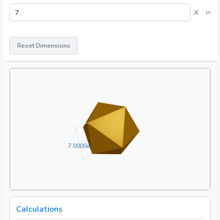
×
in
Reset Dimensions
7.0000in
7
.
0
0
0
0
in
Calculations