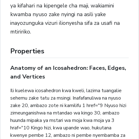
ya kifahari na kipengele cha maji, wakiamini
kwamba nyuso zake nyingi na asili yake
inayozunguka vizuri ilionyesha sifa za usafi na
mtiririko.
Properties
Anatomy of an Icosahedron: Faces, Edges,
and Vertices
Ili kuelewa icosahedron kwa kweli, lazima tuangalie
sehemu zake tatu za msingi. Inafafanuliwa na nyuso
zake 20, ambazo zote ni kamilifu 1 href="9 Nyuso hizi
zimeunganishwa na mtandao wa kingo 30, ambazo
huunda mipaka ya mstari wa moja kwa moja ya 3
hraf="10 Kingo hizi, kwa upande wao, hukutana
kwenye pembe 12, ambazo ni pembe nyembamba za