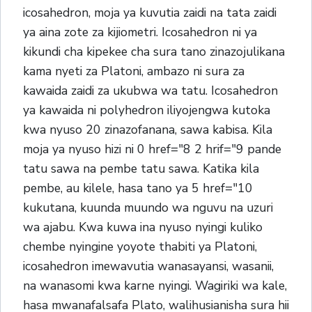
icosahedron, moja ya kuvutia zaidi na tata zaidi
ya aina zote za kijiometri. Icosahedron ni ya
kikundi cha kipekee cha sura tano zinazojulikana
kama nyeti za Platoni, ambazo ni sura za
kawaida zaidi za ukubwa wa tatu. Icosahedron
ya kawaida ni polyhedron iliyojengwa kutoka
kwa nyuso 20 zinazofanana, sawa kabisa. Kila
moja ya nyuso hizi ni 0 href="8 2 hrif="9 pande
tatu sawa na pembe tatu sawa. Katika kila
pembe, au kilele, hasa tano ya 5 href="10
kukutana, kuunda muundo wa nguvu na uzuri
wa ajabu. Kwa kuwa ina nyuso nyingi kuliko
chembe nyingine yoyote thabiti ya Platoni,
icosahedron imewavutia wanasayansi, wasanii,
na wanasomi kwa karne nyingi. Wagiriki wa kale,
hasa mwanafalsafa Plato, walihusianisha sura hii