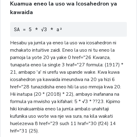
Kuamua eneo la uso wa Icosahedron ya
kawaida
SA = 5 * √3 * a²
Hesabu ya jumla ya eneo la uso wa icosahedron ni
mchakato intuitive zaidi. Eneo la uso ni tu eneo la
pamoja la yote 20 ya yake 0 href="26 Kwanza,
tunapata eneo la single 3 hraf="27 formula: (1917) *
21, ambapo 'a' ni urefu wa upande wake. Kwa kuwa
icosahedron ya kawaida imeundwa na 20 ya hizi 6
href="28 tunazidisha eneo hili la uso mmoja kwa 20.
Hii inatupa (20 * (2018) * 22), ambayo inafanana na
formula ya mwisho ya kifahari: 5 * √3 * ??23. Kipimo
hiki kinakuambia eneo la jumla ambalo unahitaji
kufunika uso wote wa nje wa sura, na kila wakati
huelezewa 8 href="29 such 11 hraf="30 (f24) 14
hrif="31 (25).