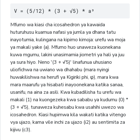
V = (5/12) * (3 + √5) * a³
Mfumo wa kiasi cha icosahedron ya kawaida
huturuhusu kuamua nafasi ya jumla ya dhana tatu
inayotumia, kulingana na kipimo kimoja: urefu wa moja
ya makali yake (a). Mfumo huo unaweza kuonekana
kuwa mgumu, lakini unasimamia jiometri ya hali ya juu
ya sura hiyo. Neno '(3 + √5)' linafunua uhusiano
uliofichwa na uwiano wa dhahabu (mara nyingi
huwakilishwa na herufi ya Kigiriki phi, φ), mara kwa
mara maarufu ya hisabati inayoonekana katika sanaa,
usanifu, na aina za asili. Kwa kubadilisha tu urefu wa
makali (1) na kuongezeka kwa sababu ya kudumu (0) *
(3 + √5), tunaweza kuhesabu kwa usahihi uwezo wa
icosahedron. Kiasi hupimwa kila wakati katika vitengo
vya ujazo, kama vile inchi za ujazo (i2) au sentimita za
kijivu (c3).