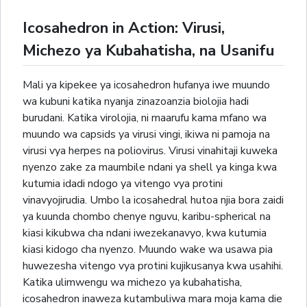
Icosahedron in Action: Virusi,
Michezo ya Kubahatisha, na Usanifu
Mali ya kipekee ya icosahedron hufanya iwe muundo
wa kubuni katika nyanja zinazoanzia biolojia hadi
burudani. Katika virolojia, ni maarufu kama mfano wa
muundo wa capsids ya virusi vingi, ikiwa ni pamoja na
virusi vya herpes na poliovirus. Virusi vinahitaji kuweka
nyenzo zake za maumbile ndani ya shell ya kinga kwa
kutumia idadi ndogo ya vitengo vya protini
vinavyojirudia. Umbo la icosahedral hutoa njia bora zaidi
ya kuunda chombo chenye nguvu, karibu-spherical na
kiasi kikubwa cha ndani iwezekanavyo, kwa kutumia
kiasi kidogo cha nyenzo. Muundo wake wa usawa pia
huwezesha vitengo vya protini kujikusanya kwa usahihi.
Katika ulimwengu wa michezo ya kubahatisha,
icosahedron inaweza kutambuliwa mara moja kama die