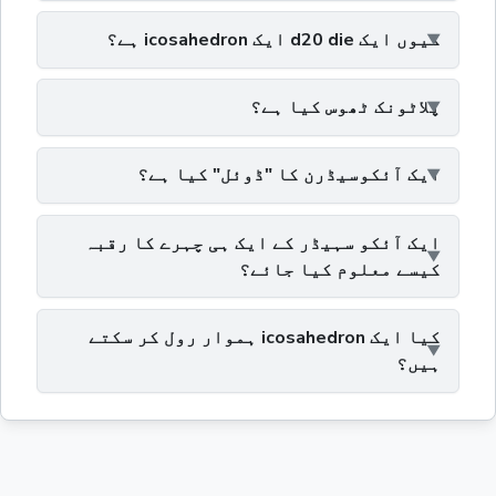
کیوں ایک d20 die ایک icosahedron ہے؟
پلاٹونک ٹھوس کیا ہے؟
ایک آئکوسیڈرن کا "ڈوئل" کیا ہے؟
ایک آئکو سہیڈر کے ایک ہی چہرے کا رقبہ
کیسے معلوم کیا جائے؟
کیا ایک icosahedron ہموار رول کر سکتے
ہیں؟