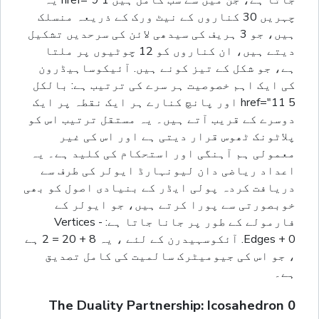
چہریں 30 کناروں کے نیٹ ورک کے ذریعہ منسلک
ہیں، جو 3 ہریف کی سیدھی لائن کی سرحدیں تشکیل
دیتے ہیں، ان کناروں کو 12 چوٹیوں پر ملتا
ہے، جو شکل کے تیز کونے ہیں. آئیکوساہیڈرون
کی ایک اہم خصوصیت ہر سرے کی ترتیب ہے: بالکل
5 href="11 اور پانچ کنارے ہر ایک نقطہ پر ایک
دوسرے کے قریب آتے ہیں۔ یہ مستقل ترتیب اس کو
پلاٹونک ٹھوس قرار دیتی ہے اور اس کی غیر
معمولی ہم آہنگی اور استحکام کی کلید ہے۔ یہ
اعداد ریاضی دان لیونہارڈ ایولر کی طرف سے
دریافت کردہ پولی ایڈر کے بنیادی اصول کو بھی
خوبصورتی سے پورا کرتے ہیں، جو ایولر کے
فارمولے کے طور پر جانا جاتا ہے: Vertices -
Edges + 0. آئکوسہیدرن کے لئے ، یہ 8 + 20 = 2 ہے
، جو اس کی جیومیٹرک سالمیت کی کامل تصدیق
ہے۔
The Duality Partnership: Icosahedron 0