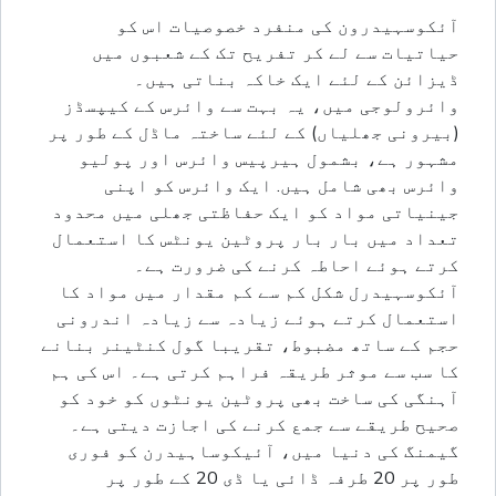
آئکوسہیدرون کی منفرد خصوصیات اس کو
حیاتیات سے لے کر تفریح تک کے شعبوں میں
ڈیزائن کے لئے ایک خاکہ بناتی ہیں۔
وائرولوجی میں، یہ بہت سے وائرس کے کیپسڈز
(بیرونی جھلیاں) کے لئے ساختہ ماڈل کے طور پر
مشہور ہے، بشمول ہیرپیس وائرس اور پولیو
وائرس بھی شامل ہیں. ایک وائرس کو اپنی
جینیاتی مواد کو ایک حفاظتی جھلی میں محدود
تعداد میں بار بار پروٹین یونٹس کا استعمال
کرتے ہوئے احاطہ کرنے کی ضرورت ہے۔
آئکوسہیدرل شکل کم سے کم مقدار میں مواد کا
استعمال کرتے ہوئے زیادہ سے زیادہ اندرونی
حجم کے ساتھ مضبوط، تقریبا گول کنٹینر بنانے
کا سب سے موثر طریقہ فراہم کرتی ہے۔ اس کی ہم
آہنگی کی ساخت بھی پروٹین یونٹوں کو خود کو
صحیح طریقے سے جمع کرنے کی اجازت دیتی ہے۔
گیمنگ کی دنیا میں، آئیکوساہیدرن کو فوری
طور پر 20 طرفہ ڈائی یا ڈی 20 کے طور پر