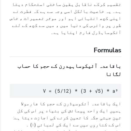
تقسیم کرکے ناقابل یقین ساختی استحکام دیتا
ہے۔ یہ خاصیت بالکل اسی وجہ سے ہے کہ فطرت نے
اپنی کچھ انتہائی اہم اور موثر تعمیرات ، خاص
طور پر وائرس کی دنیا میں ، میں سے کچھ کے لئے
آئکوساہڈرل فارم اپنایا ہے۔
Formulas
باقاعدہ آئیکوساہیدرن کے حجم کا حساب
لگانا
V = (5/12) * (3 + √5) * a³
ایک باقاعدہ آئکوسیڈرن کے حجم کا فارمولا
ہمیں ایک واحد پیمائش کی بنیاد پر اس کی کل
تین جہتی جگہ کا تعین کرنے کی اجازت دیتا ہے:
اس کے کناروں میں سے ایک کی لمبائی (ا) ۔