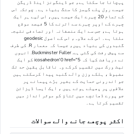
پہچانا جا سکتا ہے، جو ڈینگونز اینڈ ڈریگن
جیسے رول پلے گیمز کا سنگ بنیاد ہے۔ چونکہ اس
کے تمام 20 چہرے ایک جیسے ہیں، اس لیے ہر ایک
چہرے کے اوپر چہرے سے اترنے کا 5 فیصد موقع
ہوتا ہے، جس سے ایک منصفانہ اور تصادفی نتیجہ
ملتا ہے۔ اس کے علاوہ، اس کے اصول geodesic
گنبدوں کی بنیاد ہیں، جیسا کہ معمار R. کی طرف
سے پیش رفت کی گئی ہے. Buckminster Fuller. انہوں
نے دریافت کیا کہ icosahedron'0 href="5 کو ایک
نیٹ ورک میں تقسیم کرکے وہ ناقابل یقین حد تک
مضبوط ، ہلکے وزن والے گنبد پیدا کرسکتے ہیں
جو اندرونی حمایت کے بغیر بڑے پیمانے پر
علاقوں پر پھیلے ہوئے ہیں ، ایک ایسا ڈیزائن
جو پورے ڈھانچے میں تناؤ کو موثر انداز میں
تقسیم کرتا ہے۔
اکثر پوچھے جانے والے سوالات