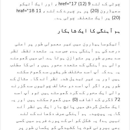
چوٹی کے لئے 9 href="17 (12) ، اور ایک آئیکو
سھیڈرون (20) پر ہر چہرے کے لئے ، 11 hraf="18
(20) پر ایک متعلقہ چوٹی ہے۔
ہم آہنگی کا ایک شاہکار
آئیکوساہیڈرون میں غیر معمولی طور پر اعلی
درجے کی ہم آہنگی ہے، جس سے یہ متعدد نقطہ نظر
سے بصری طور پر متوازن ہوتا ہے. اس میں گھومنے
والی ہم آہنگی کے متعدد محور ہیں ، اس کا مطلب
یہ ہے کہ آپ اسے مختلف طریقوں سے گھوم سکتے
ہیں اور یہ غیر تبدیل شدہ نظر آئے گا۔ مثال کے
طور پر، اگر آپ اسے دو مخالف چوٹیوں سے گزرنے
والی ایک محور کے گرد گھومتے ہیں تو، آپ اسے
72 ڈگری کے اضافے (0) میں گھوم سکتے ہیں اور یہ
ایک مکمل گردش میں پانچ بار ایک ہی نظر آئے
گا. یہ پیچیدہ ہم آہنگی صرف دکھانے کے لئے
نہیں ہے؛ یہ شکل کو اس کے پورے فریم میں کسی
بھی بیرونی قوت یا کشیدگی کو یکساں طور پر