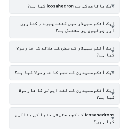
ایک باقاعدگی سے icosahedron کیا ہے؟
ایک آئکو سہیڈر میں کتنے چہرے ، کناروں
اور چوٹیوں پر مشتمل ہے؟
ایک آئکو سہیڈر کے سطح کے علاقے کا فارمولا
کیا ہے؟
ایک آئکوسہیدرن کے حجم کا فارمولا کیا ہے؟
ایک آئکوسہیدرن کے لئے ایولر کا فارمولا
کیا ہے؟
icosahedrons کے کچھ حقیقی دنیا کی مثالیں
کیا ہیں؟