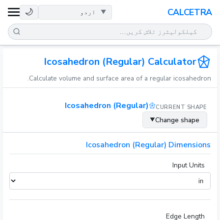
صحت
🌙
CALCETRA
ریاضی
تبدیلیاں
Icosahedron (Regular) Calculator
Calculate volume and surface area of a regular icosahedron.
سائنس
Icosahedron (Regular)
CURRENT SHAPE
روزمرہ
Change shape
▼
دیگر اوزار
Icosahedron (Regular) Dimensions
Input Units
Edge Length