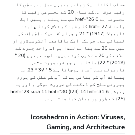
حساب لگانا ایک زیادہ بدیہی عمل ہے۔ سطح کا
رقبہ صرف اس کے تمام 20 کے مجموعی رقبے کا
مجموعہ ہے 0 href="26 سب سے پہلے ، ہمیں ایک
واحد 3 hraf="27 کا رقبے کو تلاش کرنا چاہئے
فارمولا: (1917) * 21 ، جہاں 'a' اس کے اطراف کی
لمبائی ہے۔ چونکہ ایک باقاعدہ آئکوسیڈرن ان
میں سے 20 سے بنا ہے لہذا ہم اس واحد چہرے کے
علاقے کو 20 سے ضرب کرتے ہیں۔ اس سے ہمیں (20 *
(2018) * 22) ملتا ہے ، جو خوبصورت حتمی
فارمولے میں آسان ہوجاتا ہے: 5 * √3 * 23. یہ
پیمائش آپ کو بتاتی ہے کہ آپ کو شکل کی پوری
بیرونی سطح کو ڈھکنے کی ضرورت ہوگی ، اور یہ
ہمیشہ 8 href="29 such 11 hraf="30 (f24) 14 hrif="31
(25) کے طور پر بیان کیا جاتا ہے۔
Icosahedron in Action: Viruses,
Gaming, and Architecture