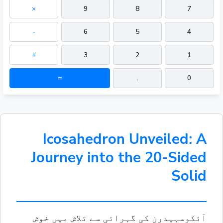
×
9
8
7
-
6
5
4
+
3
2
1
=
.
0
Icosahedron Unveiled: A
Journey into the 20-Sided
Solid
آئکوسہیدرن کی گہرائی سے تلاش میں خوش