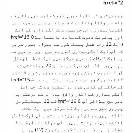
href="2
جیومیٹری کی دنیا میں، کچھ شکلیں دوہرائی کے
نام سے جانا جاتا ایک خاص تعلق میں موجود ہیں.
اکوساہیدرون اس خوبصورت شراکت داری کو ایک
اور پلاٹونک ٹھوس کے ساتھ بانٹتا ہے: 0 href="13
(ایک 12 رخا شکل پینٹاگون سے بنی) ۔ تصور کریں
کہ آپ ایک آئکوسیڈرن لے رہے ہیں اور اس میں سے
ہر ایک کے 20 کے عین مرکز میں ایک نقطہ اچھال
رہے ہیں۔ اگر آپ اس کے بعد ان 20 پوائنٹس کو
ان کے قریب ترین پڑوسیوں سے جوڑیں تو ، لائنوں
کا نیٹ ورک جو اس سے پیدا ہوتا ہے وہ 4 href="15
کے خاکے کو کامل طور پر تشکیل دے گا جو اصل
آئکو سیڈرن کے اندر واقع ہے۔ اس کے برعکس یہ
بھی سچ ہے: اگر آپ 6 href="16 کے 12 پینٹیگونل
چہروں میں سے ہر ایک کے مرکز میں ایک نکتہ
ڈالتے ہیں جو ان کو جوڑتا ہے تو ، آپ ایک کامل
آئکوساہیدر بناتے ہیں۔ اس مباشرت رابطے کا
مطلب یہ ہے کہ ایک آئکو سہیڈرون (12) پر ہر