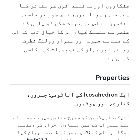
فنکاروں اور سائنسدانوں کو متاثر کیا
ہے۔ قدیم یونانیوں، خاص طور پر فلسفی
افلاطون نے اس خوبصورت شکل کو پانی کے
عنصر سے منسلک کیا، اس کا خیال تھا کہ اس
کے بہت سے چہرے اور ہموار رولنگ فطرت
روانی اور بہاؤ کی خصوصیات کی عکاسی
کرتی ہے.
Properties
ایک Icosahedron کی اناٹومی: چہروں،
کنارے، اور چوٹیوں
آئیکوساہیڈرون کو صحیح معنوں میں سمجھنے کے
لئے ہمیں اس کے تین بنیادی اجزاء کو دیکھنا
ہوگا۔ یہ اس کے 20 چہروں کی طرف سے بیان کیا
جاتا ہے، جن میں سے سب کامل ہیں 1 href="9 یہ