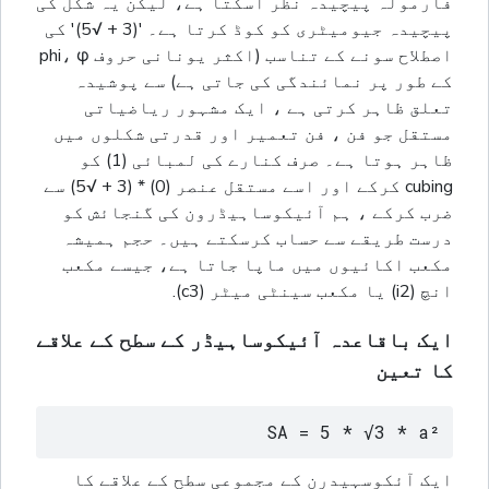
فارمولہ پیچیدہ نظر آسکتا ہے، لیکن یہ شکل کی
پیچیدہ جیومیٹری کو کوڈ کرتا ہے۔ '(3 + √5)' کی
اصطلاح سونے کے تناسب (اکثر یونانی حروف phi، φ
کے طور پر نمائندگی کی جاتی ہے) سے پوشیدہ
تعلق ظاہر کرتی ہے ، ایک مشہور ریاضیاتی
مستقل جو فن ، فن تعمیر اور قدرتی شکلوں میں
ظاہر ہوتا ہے۔ صرف کنارے کی لمبائی (1) کو
cubing کرکے اور اسے مستقل عنصر (0) * (3 + √5) سے
ضرب کرکے ، ہم آئیکوساہیڈرون کی گنجائش کو
درست طریقے سے حساب کرسکتے ہیں۔ حجم ہمیشہ
مکعب اکائیوں میں ماپا جاتا ہے، جیسے مکعب
انچ (i2) یا مکعب سینٹی میٹر (c3).
ایک باقاعدہ آئیکوساہیڈر کے سطح کے علاقے
کا تعین
SA = 5 * √3 * a²
ایک آئکوسہیدرن کے مجموعی سطح کے علاقے کا