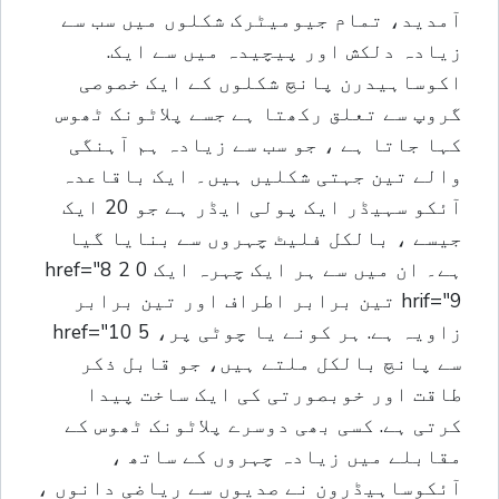
آمدید، تمام جیومیٹرک شکلوں میں سب سے
زیادہ دلکش اور پیچیدہ میں سے ایک.
اکوساہیدرن پانچ شکلوں کے ایک خصوصی
گروپ سے تعلق رکھتا ہے جسے پلاٹونک ٹھوس
کہا جاتا ہے ، جو سب سے زیادہ ہم آہنگی
والے تین جہتی شکلیں ہیں۔ ایک باقاعدہ
آئکو سہیڈر ایک پولی ایڈر ہے جو 20 ایک
جیسے ، بالکل فلیٹ چہروں سے بنایا گیا
ہے۔ ان میں سے ہر ایک چہرہ ایک 0 href="8 2
hrif="9 تین برابر اطراف اور تین برابر
زاویہ ہے. ہر کونے یا چوٹی پر، 5 href="10
سے پانچ بالکل ملتے ہیں، جو قابل ذکر
طاقت اور خوبصورتی کی ایک ساخت پیدا
کرتی ہے. کسی بھی دوسرے پلاٹونک ٹھوس کے
مقابلے میں زیادہ چہروں کے ساتھ ،
آئکوساہیڈرون نے صدیوں سے ریاضی دانوں ،