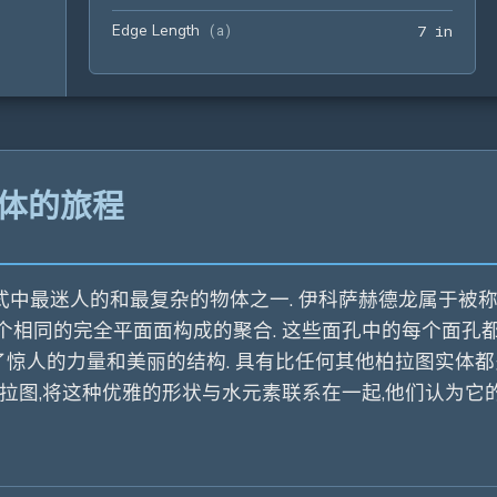
Edge Length
7 in
(
a
)
7
 in
固体的旅程
何形式中最迷人的和最复杂的物体之一. 伊科萨赫德龙属于
0个相同的完全平面面构成的聚合. 这些面孔中的每个面孔都是一个 0
了惊人的力量和美丽的结构. 具有比任何其他柏拉图实体都多
家柏拉图,将这种优雅的形状与水元素联系在一起,他们认为