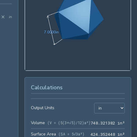
×
in
7.0000in
7
.
0
0
0
0
in
Calculations
Output Units
Volume
748.3
(
V = (5(3+√5)/12)a³
)
7
4
8
.
3
2
1
3
8
2
 in³
Surface Area
424.3
(
SA = 5√3a²
)
4
2
4
.
3
5
2
4
4
8
 in²