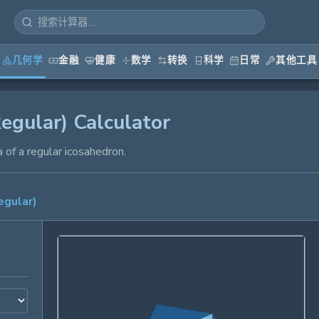
几何学
金融
健康
数学
转换
科学
日常
其他工具
egular) Calculator
 of a regular icosahedron.
egular)