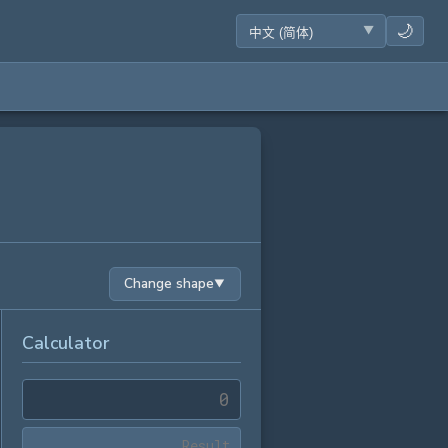
🌙
Change shape
▼
Calculator