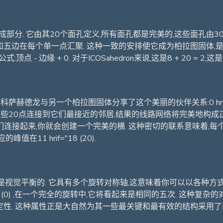
核心组成部分. 它由其20个面孔定义,所有面孔都是完美的,这些面孔
"11和五边在每个单一点汇聚. 这种一致的安排使它成为柏拉图固体
- 边缘 + 0. 对于ICOSahedron来说,这是8 + 20 = 
萨赫德龙与另一个柏拉图固体分享了这个美丽的伙伴关系:0 href=
20点连接到它们最接近的邻居,结果的线路网络将完美地构成正确地嵌
起来,你就会创建一个完美的横. 这种密切的联系意味着,每个顶点在一个
的峰值在11 hrif="18 (20).
视觉平衡的. 它具有多个旋转对称轴,这意味着你可以以各种方式
(0) ,在一个完全的旋转中,它将看起来是相同的五次. 这种复
 这种属性正是大自然为其一些最关键和最有效的结构采用了ICOS