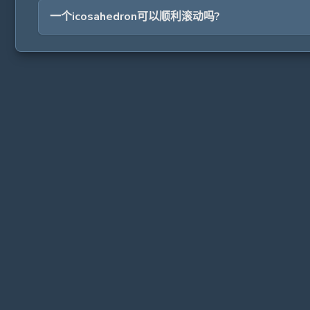
一个icosahedron可以顺利滚动吗?