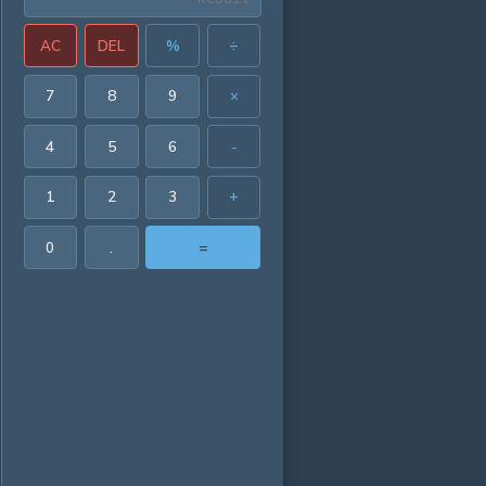
AC
DEL
%
÷
7
8
9
×
4
5
6
-
1
2
3
+
0
.
=
21382 in³
52448 in²