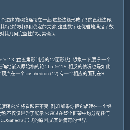
由30个边缘的网络连接在一起,这些边缘形成了3的直线边界.
,是其特殊的对称和稳定的关键. 这些数字还优雅地满足了数
2,这是对其几何完整性的完美确认.
"13 (由五角形制成的12面形状). 想象一下,要拿一个
入原始横的轮4 href="15. 相反的情况也是如此:
icosahedron (12),有一个相应的面孔在9
旋转它,它将看起来不变. 例如,如果你把它旋转在一个经
杂的对称不仅仅是为了展示;它通过在整个框架中均分配任何
ahedral形式的原因,尤其是病毒的世界.