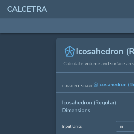
CALCETRA
Icosahedron (R
Calculate volume and surface area
Icosahedron (R
CURRENT SHAPE
Icosahedron (Regular)
Dimensions
Input Units