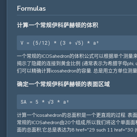
Formulas
计算一个常规伊科萨赫顿的体积
V = (5/12) * (3 + √5) * a³
一个常规的ICOSahedron的体积公式可以根据单个测量来确
揭示了隐藏的连接到黄金比例 (通常表示为希腊字母phi, φ)
们可以精确计算icosahedron的容量. 总是用立方单位测量体积
确定一个常规伊科萨赫顿的表面区域
SA = 5 * √3 * a²
计算一个icosahedron的总面积是一个更直观的过程. 表面面
常规的ICOSahedron由20个组成,所以我们将这个单面面积乘以
面的总面积,它总是表达为8 href="29 such 11 hraf="30 (f24)