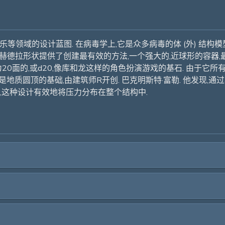
娱乐等领域的设计蓝图. 在病毒学上,它是众多病毒的体 (外) 结
赫德拉形状提供了创建最有效的方法,一个强大的,近球形的容器,
被识别为20面的,或d20,像库和龙这样的角色扮演游戏的基石. 由
圆顶的基础,由建筑师R开创. 巴克明斯特·富勒. 他发现,通过将ICOS
支,这种设计有效地将压力分布在整个结构中.