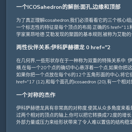
一个ICOSahedron的解剖:面孔,边缘和顶部
为了真正理解icosahedron,我们必须看看它的三个
一个标志性的特征是每个顶点的布局:正确的5 href=
学家莱昂哈德·艾勒发现的聚圆的基本规则,被称为艾勒的公式:顶点 
两性伙伴关系:伊科萨赫德龙 0 href="2
在几何界,一些形状存在于一种称为双重的特殊关系中. 伊科
横,在每一个20个点的确切中心悬浮着一个点,如果你把这些
如果你把一个点放在每个6的12个五角形面的中心,将它们连接
href="17 (12),和每个面孔的icosaedron (20),有一个相对应
一个对称的杰作
伊科萨赫德龙具有非常高的对称度,使其从众多角度来看是
过两个相对的顶点的轴上,你可以把它转换成72度的增长 
外部力量或压力来给形状带来了令人难以置信的结构稳定性.