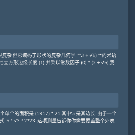
,但它编码了形状的复杂几何学. ""3 + √5) ""的术语
长度 (1) 并乘以常数因子 (0) * (3 + √5),我
个的面积是 (1917) * 21,其中'a'是其边长. 由于一个
式: 5 * √3 * ??23. 这项测量告诉你你需要覆盖整个外表