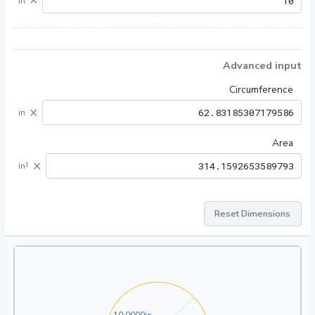
×
in
Advanced input
Circumference
×
in
Area
×
in²
Reset Dimensions
10.0000in