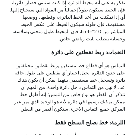
تفكر به على أنه محيط الدائرة. إذا كنت ستبني حصاراً دائرياً،
فإن الحيط سيكون طولاً إجمالياً من المواد التي ستحتاج إليها.
أو، إذا تمكنت من أخذ الخط الدائري، وقطعها، ووضعها
مستقيمة، فإن طوله سيكون الحيط. على عكس الحيط
المباشر من 0 href="2، فإن المحيط طول منحني بسلاسة،
وحسابه يتطلب ثابت رياضي خاص.
النغمات: ربط نقطتين على دائرة
التماس هو أي قطاع خط مستقيم يربط نقطتين مختلفتين
على حدود الدائرة. تخيل اختيار أي نقطتين على طول حافة
دائرة وتسجيل خط مستقيمي بينهما. يمكن أن يكون هناك
عدد لا نهى من التماس داخل دائرة واحدة. من المهم أن
نتذكر أن القطر هو نوع خاص من التمس؛ إنه أطول خط
ممكن يمكنك رسمها في دائرة لأنه هو الوحيد الذي يمر عبر
المركز. جميع التماس الأخرى ستكون أقصر من القطر.
اللزمة: خط يصلح السطح فقط