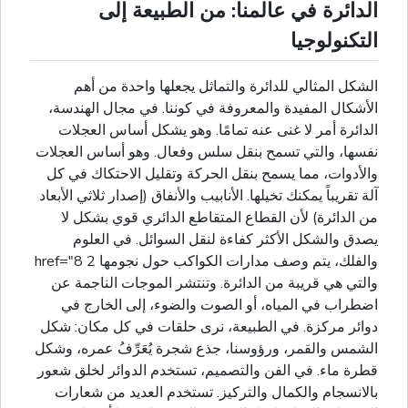
الدائرة في عالمنا: من الطبيعة إلى
التكنولوجيا
الشكل المثالي للدائرة والتماثل يجعلها واحدة من أهم
الأشكال المفيدة والمعروفة في كوننا. في مجال الهندسة،
الدائرة أمر لا غنى عنه تمامًا. وهو يشكل أساس العجلات
نفسها، والتي تسمح بنقل سلس وفعال. وهو أساس العجلات
والأدوات، مما يسمح بنقل الحركة وتقليل الاحتكاك في كل
آلة تقريباً يمكنك تخيلها. الأنابيب والأنفاق (إصدار ثلاثي الأبعاد
من الدائرة) لأن القطاع المتقاطع الدائري قوي بشكل لا
يصدق والشكل الأكثر كفاءة لنقل السوائل. في العلوم
والفلك، يتم وصف مدارات الكواكب حول نجومها 2 href="8
والتي هي قريبة من الدائرة. وتنتشر الموجات الناجمة عن
اضطراب في المياه، أو الصوت والضوء، إلى الخارج في
دوائر مركزة. في الطبيعة، نرى حلقات في كل مكان: شكل
الشمس والقمر، ورؤوسنا، جذع شجرة يُعَرِّفُ عمره، وشكل
قطرة ماء. في الفن والتصميم، تستخدم الدوائر لخلق شعور
بالانسجام والكمال والتركيز. تستخدم العديد من شعارات