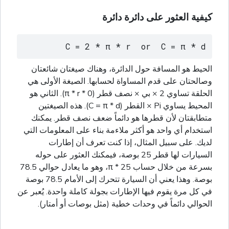
كيفية العثور على دائرة دائرة
C = 2 * π * r  or  C = π * d
الحيط هو المسافة حول الدائرة، وهناك صيغتان شائعتان
وصالحتان على قدم المساواة لحسابها. الصيغة الأولى هي
الحلقة تساوي 2 × بي × نصف قطر (0 * π * r). الثاني هو
المحيط يساوي Pi × القطر (C = π * d). هذه الصيغتين
متطابقتان لأن قطرها هو دائماً ضعف نصف قطر. يمكنك
استخدام أي واحد هو أكثر ملاءمة بناء على المعلومات التي
لديك. على سبيل المثال، إذا كنت تعرف أن إطارات
السيارات لها قطر 25 بوصة، فيمكنك العثور على حوله
بسرعة من خلال حساب 25 * π، وهو ما يعادل حوالي 78.5
بوصة. وهذا يعني أن السيارة تتحرك إلى الأمام 78.5 بوصة
في كل مرة يقوم فيها الإطارات بجولة كاملة واحدة. يُعبر عن
الحوالي دائماً في وحدات خطية (مثل بوصات أو أمتار).