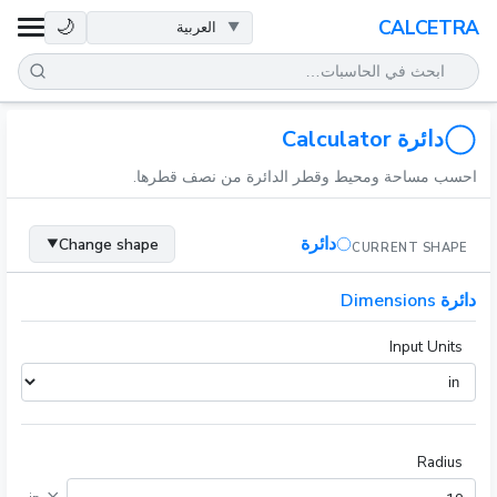
الصحة
🌙
CALCETRA
الرياضيات
التحويلات
دائرة Calculator
احسب مساحة ومحيط وقطر الدائرة من نصف قطرها.
العلم
دائرة
Change shape
▼
CURRENT SHAPE
يومي
دائرة Dimensions
أدوات أخرى
Input Units
Radius