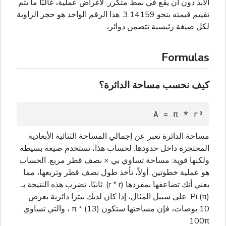
الأبد دون أن يقع في نمط متكرر. لأغراض عملية، غالبًا ما يتم
تقييم قيمته بنحو 3.14159. هذا الرقم الواحد هو حجر الزاوية
لكل صيغة رئيسية تتضمن دوائر،
Formulas
كيف نحسب مساحة الدائرة؟
A = π * r²
مساحة الدائرة تعبر عن إجمالي المساحة الثنائية الأبعادية
المحتجزة داخل حدودها. لحساب هذا، تستخدم صيغة بسيطة
ولكنها قوية: مساحة تساوي بي × نصف قطر مربع. الحساب
هو عملية خطوتين. أولاً، تأخذ طول نصف قطر وتربعها، مما
يعني أنك تضاعفها بمفردها (r * r). ثانيًا، تضرب هذه النتيجة بـ
Pi (π). على سبيل المثال، إذا كان لديك بيتزا دائرية بعرض
10 بوصات، فإن مساحتها ستكون π * (13) ، والتي تساوي
100π