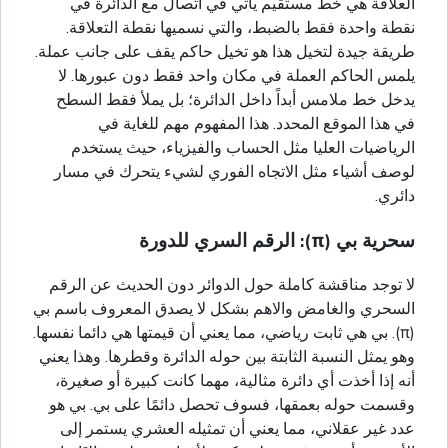
العلاقة هي خط مستقيم يأتي في اتصال مع الدائرة في
نقطة واحدة فقط بالضبط، والتي نسميها نقطة التعلاقة.
طريقة جيدة لتخيل هذا هو تخيل حاكم يقف على جانب عملة.
يلمس الحاكم العملة في مكان واحد فقط دون عبورها. لا
يدخل خط ملامس أبداً داخل الدائرة؛ بل يملأ فقط السطح
في هذا الموقع المحدد. هذا المفهوم مهم للغاية في
الرياضيات العليا مثل الحساب والفيزياء، حيث يستخدم
لوصف أشياء مثل الاتجاه الفوري لشيء يتحرك في مسار
دائري.
سحرية بي (π): الرقم السري للدورة
لا توجد مناقشة كاملة حول الدوائر دون الحديث عن الرقم
السحري والغامض والاهم بشكل لا يصدق المعروف باسم بي
(π). بي هي ثابت رياضي، مما يعني أن قيمتها هي دائما نفسها.
وهو يمثل النسبة الثابتة بين حوله الدائرة وقطرها. وهذا يعني
أنه إذا أخذت أي دائرة مثالية، مهما كانت كبيرة أو صغيرة،
وقسمت حوله بعمقها، فسوف تحصل دائمًا على بي. بي هو
عدد غير عقلاني، مما يعني أن تمثيله العشري يستمر إلى