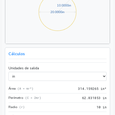
10.0000in
1
0
.
0
0
0
0
in
20.0000in
2
0
.
0
0
0
0
in
Cálculos
Unidades de salida
Área
314.
(
A = πr²
)
3
1
4
.
1
5
9
2
6
5
 in²
Perímetro
62.8
(
C = 2πr
)
6
2
.
8
3
1
8
5
3
 in
Radio
10 i
(
r
)
1
0
 in