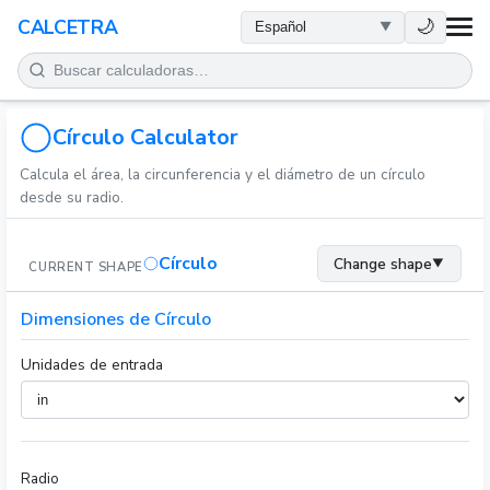
SALUD
🌙
CALCETRA
MATEMÁTICAS
CONVERSIONES
Círculo Calculator
Calcula el área, la circunferencia y el diámetro de un círculo
CIENCIA
desde su radio.
COTIDIANO
Círculo
Change shape
▼
CURRENT SHAPE
OTRAS HERRAMIENTAS
Dimensiones de Círculo
Unidades de entrada
Radio