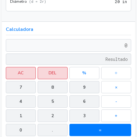
Diámetro
20 i
(
d = 2r
)
2
0
 in
Calculadora
AC
DEL
%
÷
7
8
9
×
4
5
6
-
1
2
3
+
0
.
=