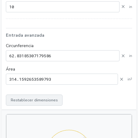
×
in
Entrada avanzada
Circunferencia
×
in
Área
×
in²
Restablecer dimensiones