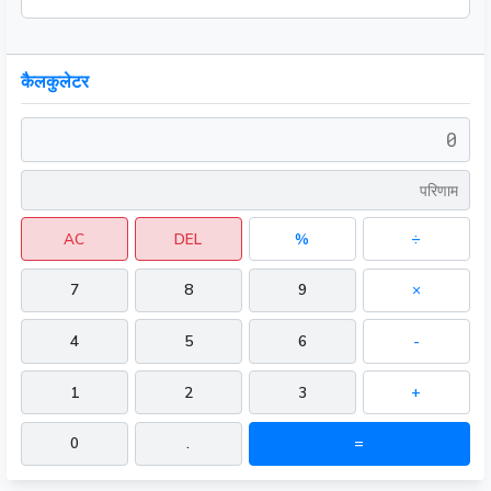
कैलकुलेटर
AC
DEL
%
÷
7
8
9
×
4
5
6
-
1
2
3
+
0
.
=