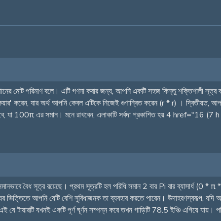
নের মোট পরিমাণ বলে। এটি গণনা করার জন্য, আপনি একটি সহজ কিন্তু শক্তিশালী সূত্র ব্যবহ
 'স্কেয়ার' করেন, যার অর্থ আপনি কেবল এটিকে নিজেই গুণান্বিত করেন (r * r) । দ্বিতীয়
13) হবে, যা 100π এর সমান। মনে রাখবেন, এলাকাটি সর্বদা প্রকাশিত হয় 4 href="1
সমানভাবে বৈধ সূত্র রয়েছে। প্রথম সূত্রটি হল পরিধি সমান 2 বার Pi বার ব্যাসার্ধ (0 * π
তথ্যের ভিত্তিতে আপনি যেটি বেশি সুবিধাজনক তা ব্যবহার করতে পারেন। উদাহরণস্বরূপ, যদি 
 যে টায়ারটি যখনই একটি পূর্ণ ঘূর্ণন সম্পন্ন করে তখন গাড়িটি 78.5 ইঞ্চি এগিয়ে যায়। পরি