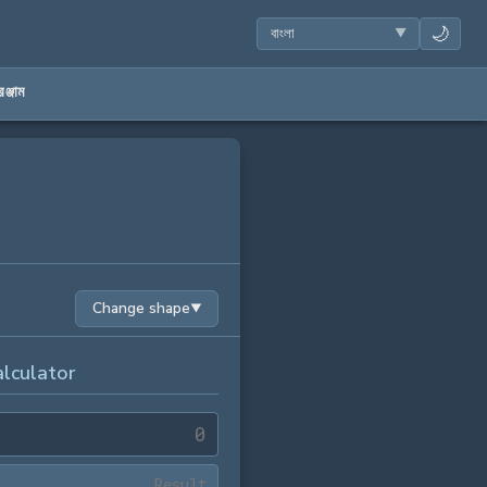
🌙
ঞ্জাম
Change shape
▼
lculator