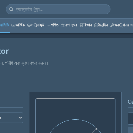
্যামিতি
আর্থিক
স्বাস্থ্य
গণিত
রূপান্তর
বিজ্ঞান
দৈনন্দিন
অন्যান্য সর
tor
রফল, পরিধি এবং ব্যাস গণনা করুন।
Ca