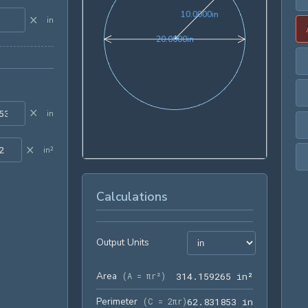
10.0000in
1
0
.
0
0
0
0
in
×
in
20.0000in
2
0
.
0
0
0
0
in
×
in
×
in²
Calculations
Output Units
Area
314.159265
(
A = πr²
)
3
1
4
.
1
5
9
2
6
5
 in²
Perimeter
62.831853 
(
C = 2πr
)
6
2
.
8
3
1
8
5
3
 in