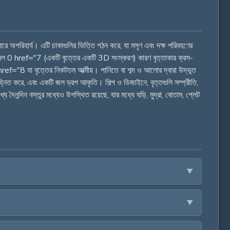
বারে অপরিহার্য। এটি চাকাগুলির ভিত্তি গঠন করে, যা মসৃণ এবং দক্ষ পরিবহণের
ং টানেল 0 href="7 (একটি বৃত্তের একটি 3D সংস্করণ) কারণ বৃত্তাকার ক্রস-
 href="8 যা বৃত্তের নিকটতম আত্মীয়। পানিতে বা শব্দ ও আলোর দ্বারা উদ্ভূত
িহ্নিত করে, এবং একটি জল ড্রপ আকৃতি। শিল্প ও ডিজাইনে, বৃত্তগুলি সম্প্রীতি,
ন্দিন বস্তুর মধ্যেও উপস্থিত রয়েছে, যার মধ্যে ঘড়ি, মুদ্রা, বোতাম, প্লেট