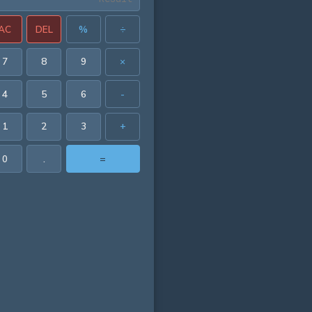
AC
DEL
%
÷
7
8
9
×
4
5
6
-
1
2
3
+
0
.
=
 in²
in