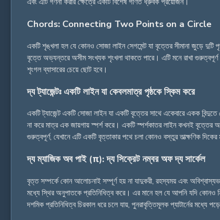
এবং এটি গণনা করার ক্ষেত্রে একটি বিশেষ গণিত ধ্রুবক প্রয়োজন।
Chords: Connecting Two Points on a Circle
একটি শৃঙ্খলা হল যে কোনও সোজা লাইন সেগমেন্ট যা বৃত্তের সীমানা জুড়ে দুটি 
বৃত্তে অভ্যন্তরে অসীম সংখ্যক শৃংখলা থাকতে পারে। এটি মনে রাখা গুরুত্বপূর্ণ য
শৃংগল ব্যাসারের চেয়ে ছোট হবে।
দ্য ট্যাজেন্টঃ একটি লাইন যা কেবলমাত্র পৃষ্ঠকে স্কিম করে
একটি ট্যাজেন্ট একটি সোজা লাইন যা একটি বৃত্তের সাথে একেবারে একক বিন্দুতে 
না করে মাত্র এক জায়গায় স্পর্শ করে। একটি স্পর্শকাতর লাইন কখনই বৃত্তের অভ্
গুরুত্বপূর্ণ, যেখানে এটি একটি বৃত্তাকার পথে চলা কোনও বস্তুর তাত্ক্ষণিক দিকে
দ্য ম্যাজিক অব পাই (π): দ্য সিক্রেট নম্বর অফ দ্য সার্কেল
বৃত্ত সম্পর্কে কোন আলোচনাই সম্পূর্ণ হয় না যাদুকরী, রহস্যময় এবং অবিশ্বাস্
মধ্যে স্থির অনুপাতকে প্রতিনিধিত্ব করে। এর মানে হল যে আপনি যদি কোনও নিখ
দশমিক প্রতিনিধিত্ব চিরকাল ধরে চলে যায়, পুনরাবৃত্তিমূলক প্যাটার্নের মধ্যে