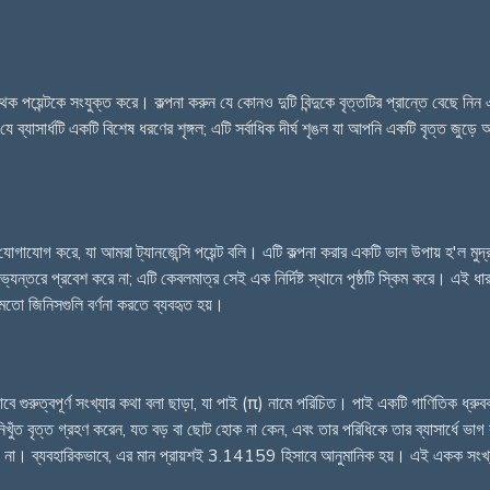
পৃথক পয়েন্টকে সংযুক্ত করে। কল্পনা করুন যে কোনও দুটি বিন্দুকে বৃত্তটির প্রান্তে বে
ে ব্যাসার্ধটি একটি বিশেষ ধরণের শৃঙ্গল; এটি সর্বাধিক দীর্ঘ শৃঙল যা আপনি একটি বৃত্ত জুড়ে
যোগাযোগ করে, যা আমরা ট্যানজেন্সি পয়েন্ট বলি। এটি কল্পনা করার একটি ভাল উপায় হ'ল মু
যন্তরে প্রবেশ করে না; এটি কেবলমাত্র সেই এক নির্দিষ্ট স্থানে পৃষ্ঠটি স্কিম করে। এই ধা
র মতো জিনিসগুলি বর্ণনা করতে ব্যবহৃত হয়।
যভাবে গুরুত্বপূর্ণ সংখ্যার কথা বলা ছাড়া, যা পাই (π) নামে পরিচিত। পাই একটি গাণিতিক ধ্
ুঁত বৃত্ত গ্রহণ করেন, যত বড় বা ছোট হোক না কেন, এবং তার পরিধিকে তার ব্যাসার্ধে ভা
 পড়ে না। ব্যবহারিকভাবে, এর মান প্রায়শই 3.14159 হিসাবে আনুমানিক হয়। এই একক সংখ্যাট