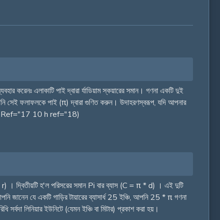
ার করেনঃ এলাকাটি পাই দ্বারা র্যাডিয়াম স্কয়ারের সমান। গণনা একটি দুই
ত, আপনি সেই ফলাফলকে পাই (π) দ্বারা গুণিত করুন। উদাহরণস্বরূপ, যদি আপনার
6 (7 h Ref="17 10 h ref="18)
 * r) । দ্বিতীয়টি হ'ল পরিসরের সমান Pi বার ব্যাস (C = π * d) । এই দুটি
আপনি জানেন যে একটি গাড়ির টায়ারের ব্যাসার্ধ 25 ইঞ্চি, আপনি 25 * π গণনা
ধি সর্বদা লিনিয়ার ইউনিটে (যেমন ইঞ্চি বা মিটার) প্রকাশ করা হয়।