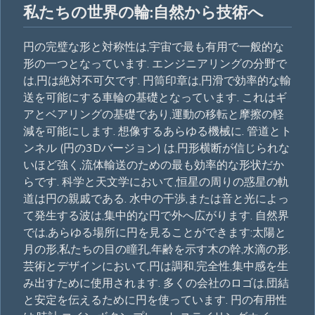
私たちの世界の輪:自然から技術へ
円の完璧な形と対称性は,宇宙で最も有用で一般的な
形の一つとなっています. エンジニアリングの分野で
は,円は絶対不可欠です. 円筒印章は,円滑で効率的な輸
送を可能にする車輪の基礎となっています. これはギ
アとベアリングの基礎であり,運動の移転と摩擦の軽
減を可能にします. 想像するあらゆる機械に. 管道とト
ンネル (円の3Dバージョン) は,円形横断が信じられな
いほど強く,流体輸送のための最も効率的な形状だか
らです. 科学と天文学において,恒星の周りの惑星の軌
道は円の親戚である. 水中の干渉,または音と光によっ
て発生する波は,集中的な円で外へ広がります. 自然界
では,あらゆる場所に円を見ることができます:太陽と
月の形,私たちの目の瞳孔,年齢を示す木の幹,水滴の形.
芸術とデザインにおいて,円は調和,完全性,集中感を生
み出すために使用されます. 多くの会社のロゴは,団結
と安定を伝えるために円を使っています. 円の有用性