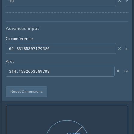
×
in
Advanced input
Circumference
×
in
Area
×
in²
Reset Dimensions