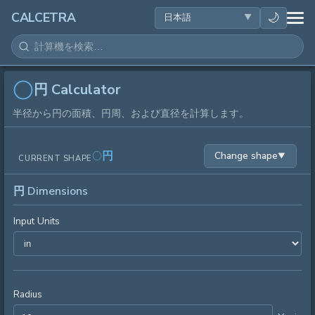
健康
🌙
CALCETRA
数学
変換
円 Calculator
半径から円の面積、円周、および直径を計算します。
科学
円
Change shape
▼
CURRENT SHAPE
日常
円 Dimensions
その他のツール
Input Units
Radius