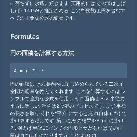
に落ちずに永遠に続きます. 実用的には,その値はしば
しば3.14159と推定される. この単数数は,円を含むす
べての主要な公式の礎石です.
Formulas
円の面積を計算する方法
A = π * r²
円の面積は,その境界内に閉じ込められている二次元
空間の総量を教えてくれます. これを計算するには,シ
ンプルで強力な公式を使用します.面積は Pi × 半径の
平方に等しい. 計算は2段階のプロセスです. まず,半径
の長さを取り,それを"平方"にすると,それ自体 (r * r) で
掛け算するだけです. 第二に,その結果をPi (π) に掛け
る. 例えば,半径10インチの円形ピザがあれば,その面
積は π * (13) になりますが,これは100π