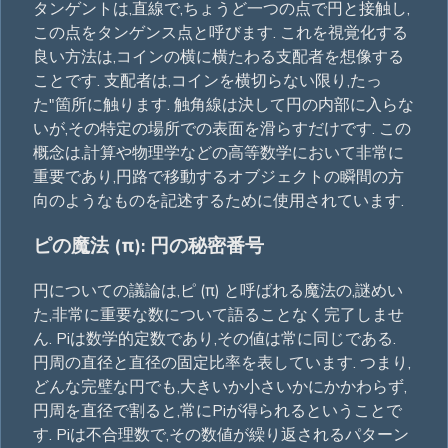
タンゲントは,直線で,ちょうど一つの点で円と接触し,
この点をタンゲンス点と呼びます. これを視覚化する
良い方法は,コインの横に横たわる支配者を想像する
ことです. 支配者は,コインを横切らない限り,たっ
た"箇所に触ります. 触角線は決して円の内部に入らな
いが,その特定の場所での表面を滑らすだけです. この
概念は,計算や物理学などの高等数学において非常に
重要であり,円路で移動するオブジェクトの瞬間の方
向のようなものを記述するために使用されています.
ピの魔法 (π): 円の秘密番号
円についての議論は,ピ (π) と呼ばれる魔法の,謎めい
た,非常に重要な数について語ることなく完了しませ
ん. Piは数学的定数であり,その値は常に同じである.
円周の直径と直径の固定比率を表しています. つまり,
どんな完璧な円でも,大きいか小さいかにかかわらず,
円周を直径で割ると,常にPiが得られるということで
す. Piは不合理数で,その数値が繰り返されるパターン