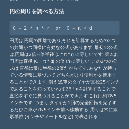
円の周りを調べる方法
C = 2 * π * r  or  C = π * d
円周は,円周の距離であり,それを計算するための2つ
の共通かつ同様に有効な公式があります. 最初の公式
は,円周は2倍Pi倍半径 (0 * π * r) に等しいです. 第2は,
円周は直径 (C = π * d) の倍 Pi に等しい. この2つの公
式は,直径は常に半径の2倍だからです. あなたが持っ
ている情報に基づいて,どちらがより便利かを使用す
ることができます. 例えば,車のタイヤが直径25インチ
であることを知っていれば,25 * πを計算することで,
直径をすぐに見つけることができます.これは約78.5
インチです. つまり,タイヤが1回の完全回転を完了す
るたびに車が78.5インチ前へ移動する. 周りは常に線
形単位 (インチやメートルなど) で表される.