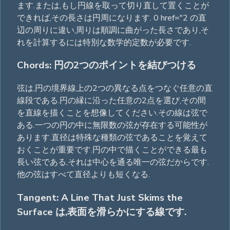
ます.または,もし円線を取って切り直して置くことが
できれば,その長さは円周になります. 0 href="2 の直
辺の周りに違い,周りは順調に曲がった長さであり,そ
れを計算するには特別な数学的定数が必要です.
Chords: 円の2つのポイントを結びつける
弦は,円の境界線上の2つの異なる点をつなぐ任意の直
線段である.円の縁に沿った任意の2点を選び,その間
を直線を描くことを想像してください.その線は弦で
ある.一つの円の中に無限数の弦が存在する可能性が
あります.直径は特殊な種類の弦であることを覚えて
おくことが重要です.円の中で描くことができる最も
長い弦である,それは中心を通る唯一の弦だからです.
他の弦はすべて直径よりも短くなる.
Tangent: A Line That Just Skims the
Surface は,表面を滑らかにする線です.