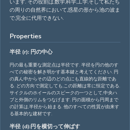
います. その役割は,数学,科学,工学,そして私たち
の周りの自然界において,惑星の形から池の波ま
で,完全に代用できない.
Properties
半径 (r): 円の中心
円の最も重要な測定点は半径です. 半径を円の他のす
べての秘密を解き明かす基本鍵と考えてください. 円
の真ん中からその辺のどの点にも直線的な距離であ
る. どの方向で測定しても,この距離は常に恒定である.
サイクルのホイールのスピークの一つとして,中央ハ
ブと外側のリムをつなげます. 円の面積から円周まで
の計算は,半径から始まる. 他のすべての性質が由来す
る基本的な建材です.
半径 (d):円を横切って伸ばす