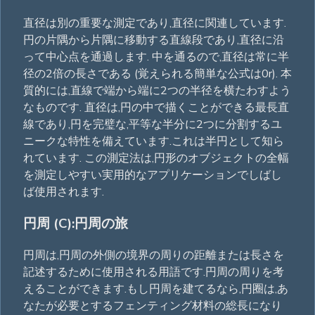
直径は別の重要な測定であり,直径に関連しています.
円の片隅から片隅に移動する直線段であり,直径に沿
って中心点を通過します. 中を通るので,直径は常に半
径の2倍の長さである (覚えられる簡単な公式は0r). 本
質的には,直線で端から端に2つの半径を横たわすよう
なものです. 直径は,円の中で描くことができる最長直
線であり,円を完璧な,平等な半分に2つに分割するユ
ニークな特性を備えています.これは半円として知ら
れています. この測定法は,円形のオブジェクトの全幅
を測定しやすい実用的なアプリケーションでしばし
ば使用されます.
円周 (C):円周の旅
円周は,円周の外側の境界の周りの距離または長さを
記述するために使用される用語です.円周の周りを考
えることができます.もし円周を建てるなら,円圈は,あ
なたが必要とするフェンティング材料の総長になり