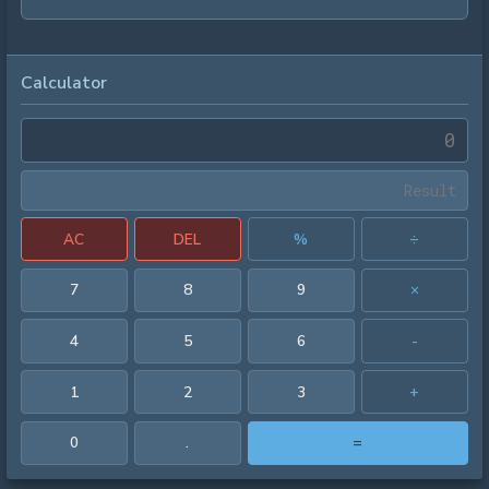
Calculator
AC
DEL
%
÷
7
8
9
×
4
5
6
-
1
2
3
+
0
.
=