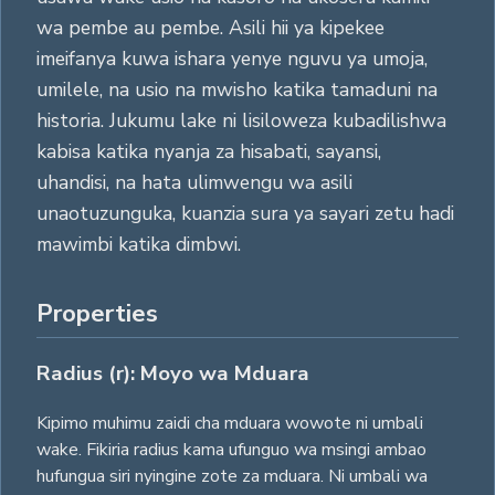
wa pembe au pembe. Asili hii ya kipekee
imeifanya kuwa ishara yenye nguvu ya umoja,
umilele, na usio na mwisho katika tamaduni na
historia. Jukumu lake ni lisiloweza kubadilishwa
kabisa katika nyanja za hisabati, sayansi,
uhandisi, na hata ulimwengu wa asili
unaotuzunguka, kuanzia sura ya sayari zetu hadi
mawimbi katika dimbwi.
Properties
Radius (r): Moyo wa Mduara
Kipimo muhimu zaidi cha mduara wowote ni umbali
wake. Fikiria radius kama ufunguo wa msingi ambao
hufungua siri nyingine zote za mduara. Ni umbali wa