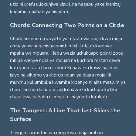
uzio ni urefu uliokunjwa vizuri, na hesabu yake inahitaji
kudumu maalum ya hisabati.
Chords: Connecting Two Points on a Circle
Chord ni sehemu yoyote ya mstari wa moja kwa moja
ambayo inaunganisha pointi mbili tofauti kwenye
mpaka wa mduara. Hebu wazia uchukuapo pointi zote
mbili kwenye ncha ya mduari na kuchora mstari sawa
kati yaomstari huo ni chord.Kunaweza kuwa na idadi
isiyo na kikomo ya chords ndani ya duara moja.Ni
muhimu kukumbuka kwamba kipenyo ni aina maalum ya
chord; ni chords ndefu zaidi unaweza kuchora katika
duara kwa sababu ni moja tu inayopita katikati.
The Tangent: A Line That Just Skims the
Surface
Tangent ni mstari wa moja kwa moja ambao