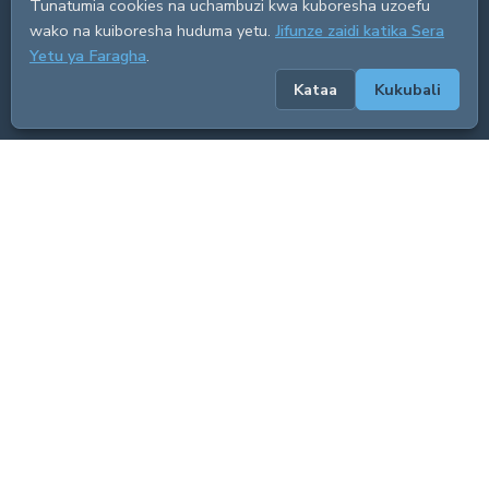
Tunatumia cookies na uchambuzi kwa kuboresha uzoefu
wako na kuiboresha huduma yetu.
Jifunze zaidi katika Sera
Yetu ya Faragha
.
Kataa
Kukubali
ADVERTISEMENT