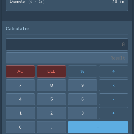
Diameter
20 i
(
d = 2r
)
2
0
 in
Calculator
AC
DEL
%
÷
7
8
9
×
4
5
6
-
1
2
3
+
0
.
=