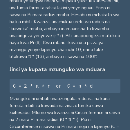
mbili iliyofungwa ndani ya mipaka yake. Ili kuhesabu hii,
unatumia formula rahisi lakini yenye nguvu: Eneo ni
sawa na Pi mara radius mraba. Hesabu ni mchakato wa
hatua mbili. Kwanza, unachukua urefu wa radius na
'kuiweka' mraba, ambayo inamaanisha tu kwamba
unaiongeza yenyewe (r * r). Pili, unapoongeza matokeo
hayo kwa Pi (π). Kwa mfano, ikiwa una pizza ya
mviringo yenye kipenyo cha inchi 10, eneo lake
litakuwa π * (13), ambayo ni sawa na 100π
Jinsi ya kupata mzunguko wa mduara
C = 2 * π * r  or  C = π * d
Mzunguko ni umbali unaozunguka mduara, na kuna
fomula mbili za kawaida na zinazotumika sawa
kuihesabu. Mfumo wa kwanza ni Circumference ni sawa
na 2 mara Pi mara radius (0 * π * r). Pili ni
Circumference ni sawa na Pi mara moja na kipenyo (C =