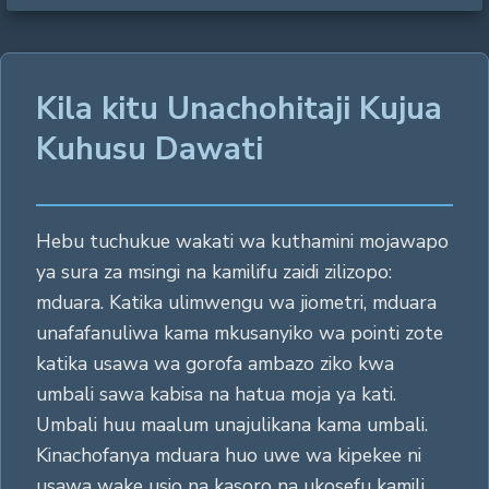
Kila kitu Unachohitaji Kujua
Kuhusu Dawati
Hebu tuchukue wakati wa kuthamini mojawapo
ya sura za msingi na kamilifu zaidi zilizopo:
mduara. Katika ulimwengu wa jiometri, mduara
unafafanuliwa kama mkusanyiko wa pointi zote
katika usawa wa gorofa ambazo ziko kwa
umbali sawa kabisa na hatua moja ya kati.
Umbali huu maalum unajulikana kama umbali.
Kinachofanya mduara huo uwe wa kipekee ni
usawa wake usio na kasoro na ukosefu kamili