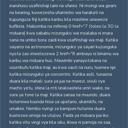
inaruhusu usafirishaji laini na ufanisi. Ni msingi wa gears
na bearing, kuwezesha uhamisho wa harakati na
kupunguza friji katika karibu kila mashine unaweza
kufikiria. Mabomba na mifereji 0 href="7 (toleo la 3D la
mduara) kwa sababu mzunguko wa msalaba ni imara
sana na umbo bora zaidi kwa usafirishaji wa maji. Katika
sayansi na astronomia, mizunguko ya sayari kuzunguka
nyota zao imeelezewa 2 href="8 ambayo ni binamu wa
karibu wa mduara huo. Mawimbi yanayotokana na
usumbufu katika maji, au kwa sauti na nuru, huenea nje
katika mizunguko ya concentric. Katika asili, tunaona
duara kila mahali: sura ya jua na mwezi, vivuli vya
macho yetu, shina la mti linaloashiria umri wake, na
sura ya tone la maji. Katika sanaa na muundo, duara
hutumiwa kuunda hisia ya upatano, ukamilifu, na
umakini. Nembo nyingi za kampuni hutumia duara
kuelezea umoja na utulivu. Faida ya mduara pia iko
katika vitu vingi vya kila siku, ikiwa ni pamoja na saa,