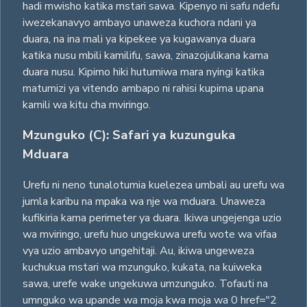
hadi mwisho katika mstari sawa. Kipenyo ni safu ndefu
iwezekanavyo ambayo unaweza kuchora ndani ya
duara, na ina mali ya kipekee ya kugawanya duara
katika nusu mbili kamilifu, sawa, zinazojulikana kama
duara nusu. Kipimo hiki hutumiwa mara nyingi katika
matumizi ya vitendo ambapo ni rahisi kupima upana
kamili wa kitu cha mviringo.
Mzunguko (C): Safari ya kuzunguka
Mduara
Urefu ni neno tunalotumia kuelezea umbali au urefu wa
jumla karibu na mpaka wa nje wa mduara. Unaweza
kufikiria kama perimeter ya duara. Ikiwa ungejenga uzio
wa mviringo, urefu huo ungekuwa urefu wote wa vifaa
vya uzio ambavyo ungehitaji. Au, ikiwa ungeweza
kuchukua mstari wa mzunguko, kukata, na kuiweka
sawa, urefe wake ungekuwa umzunguko. Tofauti na
umnguko wa upande wa moja kwa moja wa 0 href="2