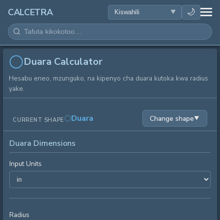
AFYA
🌙
CALCETRA
HESABU
UONGOFU
Duara Calculator
Hesabu eneo, mzunguko, na kipenyo cha duara kutoka kwa radius
SAYANSI
yake.
KILA SIKU
Duara
Change shape
▼
CURRENT SHAPE
ZANA NYINGINE
Duara Dimensions
Input Units
Radius