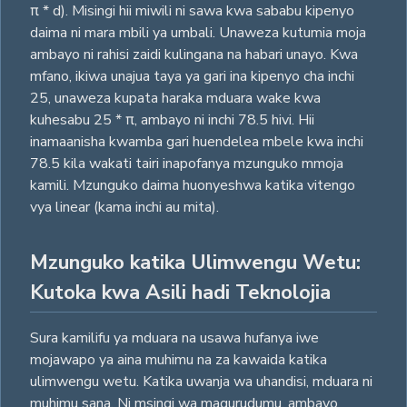
π * d). Misingi hii miwili ni sawa kwa sababu kipenyo
daima ni mara mbili ya umbali. Unaweza kutumia moja
ambayo ni rahisi zaidi kulingana na habari unayo. Kwa
mfano, ikiwa unajua taya ya gari ina kipenyo cha inchi
25, unaweza kupata haraka mduara wake kwa
kuhesabu 25 * π, ambayo ni inchi 78.5 hivi. Hii
inamaanisha kwamba gari huendelea mbele kwa inchi
78.5 kila wakati tairi inapofanya mzunguko mmoja
kamili. Mzunguko daima huonyeshwa katika vitengo
vya linear (kama inchi au mita).
Mzunguko katika Ulimwengu Wetu:
Kutoka kwa Asili hadi Teknolojia
Sura kamilifu ya mduara na usawa hufanya iwe
mojawapo ya aina muhimu na za kawaida katika
ulimwengu wetu. Katika uwanja wa uhandisi, mduara ni
muhimu sana. Ni msingi wa magurudumu, ambayo