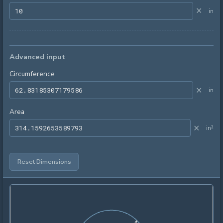
×
in
Advanced input
Circumference
×
in
Area
×
in²
Reset Dimensions