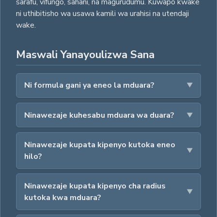
sarafu, vifungo, sahani, na magurudumu. Kuwapo kwake
ni uthibitisho wa usawa kamili wa urahisi na utendaji
wake.
Maswali Yanayoulizwa Sana
Ni formula gani ya eneo la mduara?
Ninawezaje kuhesabu mduara wa duara?
Ninawezaje kupata kipenyo kutoka eneo
hilo?
Ninawezaje kupata kipenyo cha radius
kutoka kwa mduara?