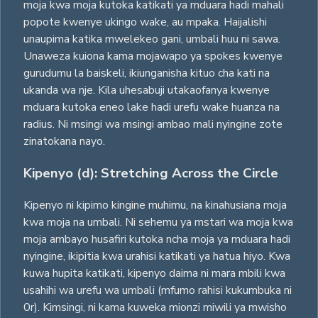
moja kwa moja kutoka katikati ya mduara hadi mahali
popote kwenye ukingo wake, au mpaka. Haijalishi
unaupima katika mwelekeo gani, umbali huu ni sawa.
Unaweza kuiona kama mojawapo ya spokes kwenye
gurudumu la baiskeli, ikiunganisha kituo cha kati na
ukanda wa nje. Kila uhesabuji utakaofanya kwenye
mduara kutoka eneo lake hadi urefu wake huanza na
radius. Ni msingi wa msingi ambao mali nyingine zote
zinatokana nayo.
Kipenyo (d): Stretching Across the Circle
Kipenyo ni kipimo kingine muhimu, na kinahusiana moja
kwa moja na umbali. Ni sehemu ya mstari wa moja kwa
moja ambayo husafiri kutoka ncha moja ya mduara hadi
nyingine, ikipitia kwa urahisi katikati ya hatua hiyo. Kwa
kuwa hupita katikati, kipenyo daima ni mara mbili kwa
usahihi wa urefu wa umbali (mfumo rahisi kukumbuka ni
0r). Kimsingi, ni kama kuweka mionzi miwili ya mwisho