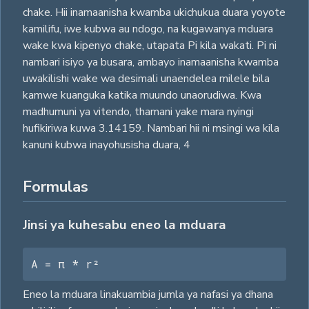
chake. Hii inamaanisha kwamba ukichukua duara yoyote
kamilifu, iwe kubwa au ndogo, na kugawanya mduara
wake kwa kipenyo chake, utapata Pi kila wakati. Pi ni
nambari isiyo ya busara, ambayo inamaanisha kwamba
uwakilishi wake wa desimali unaendelea milele bila
kamwe kuanguka katika muundo unaorudiwa. Kwa
madhumuni ya vitendo, thamani yake mara nyingi
hufikiriwa kuwa 3.14159. Nambari hii ni msingi wa kila
kanuni kubwa inayohusisha duara,
4
Formulas
Jinsi ya kuhesabu eneo la mduara
A = π * r²
Eneo la mduara linakuambia jumla ya nafasi ya dhana