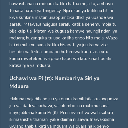
huwasiliana na mduara katika hatua moja tu, ambayo
tunaita hatua ya tangency. Njia nzuri ya kufikiria hili ni
kwa kufikiria mstari unaopumzika dhidi ya upande wa
sarafu. Mtawala huigusa sarafu katika sehemu moja tu
bila kuipitia. Mstari wa kugusa kamwe hauingii ndani ya
mduara; huzunguka tu uso katika eneo hilo moja. Wazo
hili ni muhimu sana katika hisabati ya juu kama vile
hesabu na fizikia, ambapo hutumiwa kuelezea vitu
kama mwelekeo wa papo hapo wa kitu kinachosafiri
katika njia ya mduara.
Uchawi wa Pi (π): Nambari ya Siri ya
Mduara
Hakuna majadiliano juu ya duara kamili bila kuzungumza
juu ya idadi ya kichawi, ya kifumbo, na muhimu sana
inayojulikana kama Pi (π). Pi ni mvumilivu wa hisabati,
ikimaanisha thamani yake daima ni sawa. Inawakilisha
uwiano thabiti kati ya mduara wa duara na kipenyo