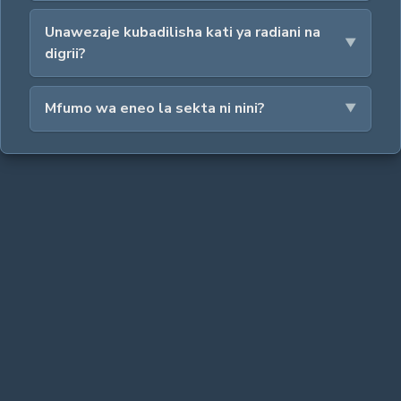
Unawezaje kubadilisha kati ya radiani na
digrii?
Mfumo wa eneo la sekta ni nini?