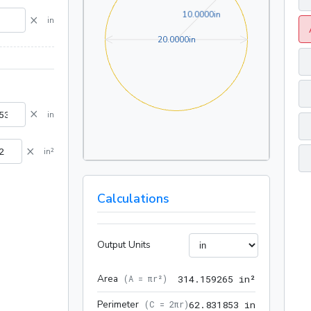
10.0000in
1
0
.
0
0
0
0
in
×
in
20.0000in
2
0
.
0
0
0
0
in
×
in
×
in²
Calculations
Output Units
Area
314.159265
(
A = πr²
)
3
1
4
.
1
5
9
2
6
5
 in²
Perimeter
62.831853 
(
C = 2πr
)
6
2
.
8
3
1
8
5
3
 in