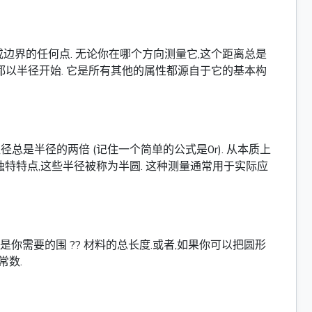
边界的任何点. 无论你在哪个方向测量它,这个距离总是
都以半径开始. 它是所有其他的属性都源自于它的基本构
总是半径的两倍 (记住一个简单的公式是0r). 从本质上
独特特点,这些半径被称为半圆. 这种测量通常用于实际应
需要的围 ?? 材料的总长度.或者,如果你可以把圆形
常数.