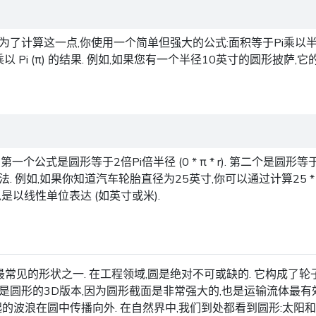
了计算这一点,你使用一个简单但强大的公式:面积等于Pi乘以半径
你乘以 Pi (π) 的结果. 例如,如果您有一个半径10英寸的圆形披萨,它的面
是圆形等于2倍Pi倍半径 (0 * π * r). 第二个是圆形等于Pi
 例如,如果你知道汽车轮胎直径为25英寸,你可以通过计算25 * 
是以线性单位表达 (如英寸或米).
见的形状之一. 在工程领域,圆是绝对不可或缺的. 它构成了轮子
是圆形的3D版本,因为圆形截面是非常强大的,也是运输流体最有
和光引起的波浪在圆中传播向外. 在自然界中,我们到处都看到圆形:太