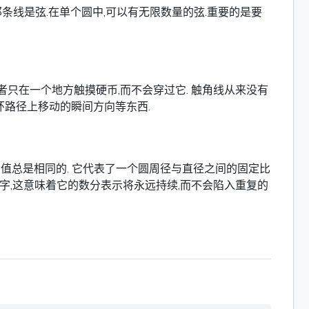
条线是弦.在单个圆中,可以有无限数量的弦.重要的是要
者只在一个地方触摸硬币,而不会穿过它. 触角线从来没有
环路径上移动的瞬间方向等东西.
它的值总是相同的. 它代表了一个圆周径与直径之间的固定比
的数字,这意味着它的数分表示将永远持续,而不会陷入重复的