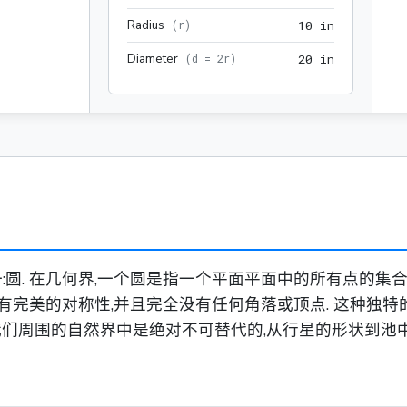
Radius
10 in
(
r
)
1
0
 in
Diameter
20 in
(
d = 2r
)
2
0
 in
圆. 在几何界,一个圆是指一个平面平面中的所有点的集合
具有完美的对称性,并且完全没有任何角落或顶点. 这种独
至我们周围的自然界中是绝对不可替代的,从行星的形状到池中