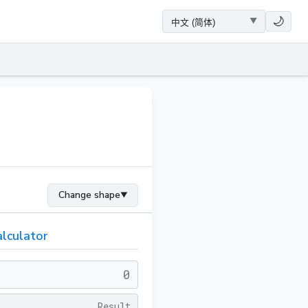
🌙
Change shape
▼
lculator