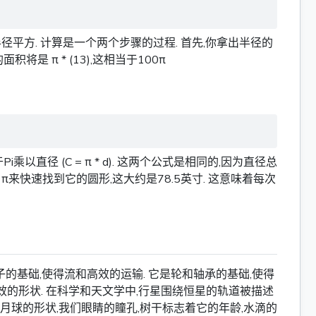
平方. 计算是一个两个步骤的过程. 首先,你拿出半径的
积将是 π * (13),这相当于100π
乘以直径 (C = π * d). 这两个公式是相同的,因为直径总
π来快速找到它的圆形,这大约是78.5英寸. 这意味着每次
的基础,使得流和高效的运输. 它是轮和轴承的基础,使得
效的形状. 在科学和天文学中,行星围绕恒星的轨道被描述
阳和月球的形状,我们眼睛的瞳孔,树干标志着它的年龄,水滴的