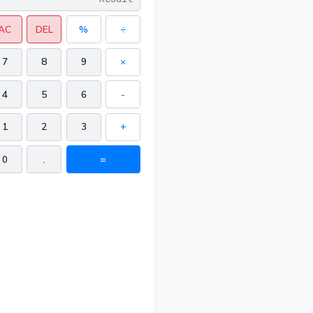
AC
DEL
%
÷
7
8
9
×
4
5
6
-
1
2
3
+
0
.
=
 in²
in