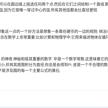
可以在圆边缘上挑选任何两个点,然后在它们之间绘制一个直线.那
弦,因为它是唯一穿过中心的弦.所有其他弦都会比直径更短.
 想象这一点的一个好方法是想象一条靠在硬币的一边的规则. 统治
概念在数学上非常重要,比如计算和物理学中,它用来描述物体在循
π) 的神奇,神秘和极其重要的数字. 毕是一个数学常数,这意味着
是小,并将其周围积分为直径,你总是会得到Pi. 皮是一个不合理
个数字是涉及圆的每一个主要公式的基石,