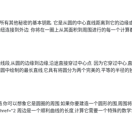
所有其他秘密的基本钥匙. 它是从圆的中心直线距离到它的边缘或
枢纽连接到外边. 你将在一圈上从其面积到周围进行的每一个计算
段,从圆的边缘到边缘,沿途直接穿过中心点. 因为它穿过中心,直径
在圆中绘制的最长直线,它具有将圆分为两个完美的,平等的半径的
你可以想象它是圆圈的周围.如果你要建造一个圆形的围,周围将是你
href="2 周边是一个顺利曲线的长度,计算它需要一个特殊的数学