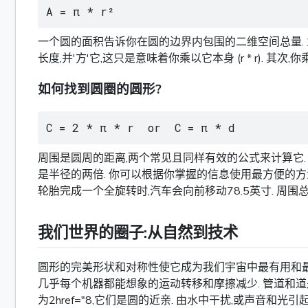
A = π * r²
一个圆的面积告诉你在圆的边界内包围的二维空间总量. 为
长度,并'方'它,这只是意味着你乘以它本身 (r * r). 其次,
如何找到圆圈的圆形?
C = 2 * π * r  or  C = π * d
周围是圆周的距离,两个常见且同样有效的公式来计算它. 第一个公式
是半径的两倍. 你可以根据你掌握的信息使用最方便的方法.
轮胎完成一个全旋转时,汽车会向前移动78.5英寸. 周围总
我们世界的圈子:从自然到技术
圆形的完美形状和对称性使它成为我们宇宙中最有用和最常
几乎每个机器都能想象的运动转移和摩擦减少. 管道和道
为2href="8,它们是圆的近亲. 由水中干扰,或声音