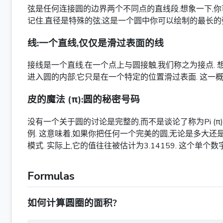
弦是任何连接圆的边界两个不同点的直线段.想象一下,你
记住,直径是特殊的弦;这是一个圆中你可以绘制的最长的
线:一个直线,仅仅是滑过表面的线
接线是一个直线,在一个点上与圆接触,我们称之为接点.
进入圆的内部;它只是在一个特定的位置滑过表面. 这一
皮的魔法 (π):圆的秘密号码
没有一个关于圆的讨论是完整的,而不是谈论了称为Pi (
例. 这意味着,如果你把任何一个完美的圆,无论是多大还
模式. 实际上,它的值往往被估计为3.14159. 这个单
Formulas
如何计算圆圈的面积?