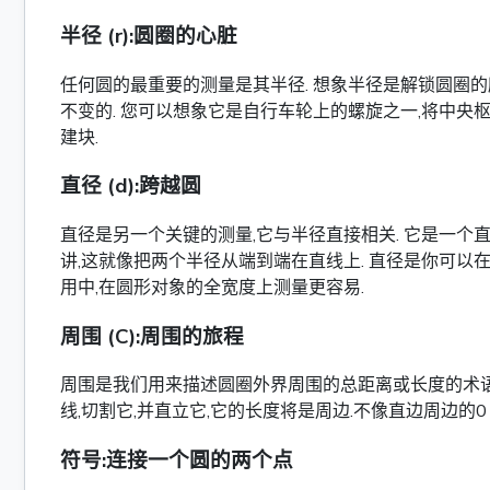
半径 (r):圆圈的心脏
任何圆的最重要的测量是其半径. 想象半径是解锁圆圈的
不变的. 您可以想象它是自行车轮上的螺旋之一,将中央
建块.
直径 (d):跨越圆
直径是另一个关键的测量,它与半径直接相关. 它是一个直线
讲,这就像把两个半径从端到端在直线上. 直径是你可以
用中,在圆形对象的全宽度上测量更容易.
周围 (C):周围的旅程
周围是我们用来描述圆圈外界周围的总距离或长度的术语.
线,切割它,并直立它,它的长度将是周边.不像直边周边的0 
符号:连接一个圆的两个点