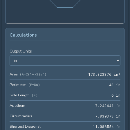
Calculations
Output Units
Area
173.
(
A=2(1+√2)s²
)
1
7
3
.
8
2
3
3
7
6
 in²
Perimeter
48 i
(
P=8s
)
4
8
 in
Side Length
6 in
(
s
)
6
 in
Apothem
7.24
7
.
2
4
2
6
4
1
 in
Circumradius
7.83
7
.
8
3
9
3
7
8
 in
Shortest Diagonal
11.0
1
1
.
0
8
6
5
5
4
 in