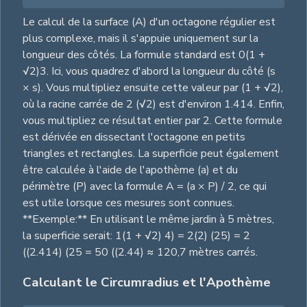
Le calcul de la surface (A) d'un octagone régulier est
plus complexe, mais il s'appuie uniquement sur la
longueur des côtés. La formule standard est 0(1 +
√2)3. Ici, vous quadrez d'abord la longueur du côté (s
× s). Vous multipliez ensuite cette valeur par (1 + √2),
où la racine carrée de 2 (√2) est d'environ 1.414. Enfin,
vous multipliez ce résultat entier par 2. Cette formule
est dérivée en dissectant l'octagone en petits
triangles et rectangles. La superficie peut également
être calculée à l'aide de l'apothème (a) et du
périmètre (P) avec la formule A = (a × P) / 2, ce qui
est utile lorsque ces mesures sont connues.
**Exemple:** En utilisant le même jardin à 5 mètres,
la superficie serait: 1(1 + √2) 4) = 2(2) (25) = 2
((2.414) (25 = 50 ((2.44) ≈ 120,7 mètres carrés.
Calculant le Circumradius et l'Apothème