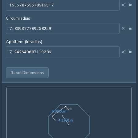
×
in
Circumradius
×
in
Apothem (Inradius)
×
in
Reset Dimensions
n=
5
6.0000in
6
.
0
0
0
0
in
4.1291in
4
.
1
2
9
1
in