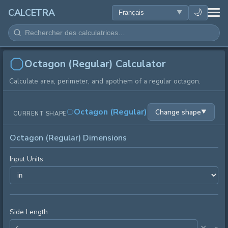
SANTÉ
🌙
CALCETRA
MATHÉMATIQUES
CONVERSIONS
Octagon (Regular) Calculator
Calculate area, perimeter, and apothem of a regular octagon.
SCIENCE
Octagon (Regular)
Change shape
▼
CURRENT SHAPE
QUOTIDIEN
Octagon (Regular) Dimensions
AUTRES OUTILS
Input Units
Side Length