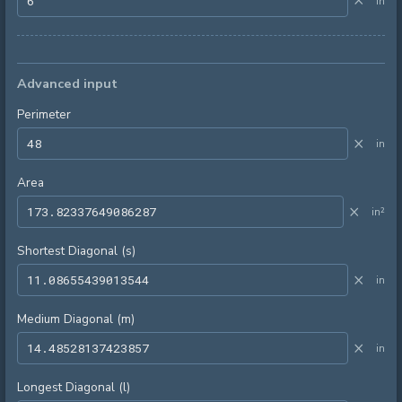
×
in
Advanced input
Perimeter
×
in
Area
×
in²
Shortest Diagonal (s)
×
in
Medium Diagonal (m)
×
in
Longest Diagonal (l)