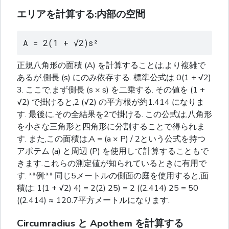
エリアを計算する:内部の空間
A = 2(1 + √2)s²
正規八角形の面積 (A) を計算することは,より複雑で
あるが,側長 (s) にのみ依存する. 標準公式は 0(1 + √2)
3. ここで,まず側長 (s × s) を二乗する. その値を (1 +
√2) で掛けると,2 (√2) の平方根が約1.414 になりま
す. 最後に,その全結果を2で掛ける. この公式は,八角形
を小さな三角形と四角形に分割することで得られま
す. また,この面積は,A = (a × P) / 2という公式を持つ
アポテム (a) と周辺 (P) を使用して計算することもで
きます.これらの測定値が知られているときに有用で
す. **例:** 同じ5メートルの側面の庭を使用すると,面
積は: 1(1 + √2) 4) = 2(2) 25) = 2 ((2.414) 25 = 50
((2.414) ≈ 120.7平方メートルになります.
Circumradius と Apothem を計算する