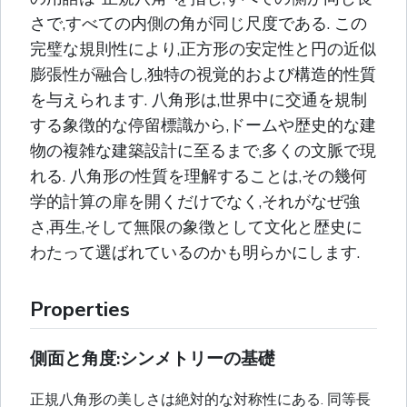
さで,すべての内側の角が同じ尺度である. この
完璧な規則性により,正方形の安定性と円の近似
膨張性が融合し,独特の視覚的および構造的性質
を与えられます. 八角形は,世界中に交通を規制
する象徴的な停留標識から,ドームや歴史的な建
物の複雑な建築設計に至るまで,多くの文脈で現
れる. 八角形の性質を理解することは,その幾何
学的計算の扉を開くだけでなく,それがなぜ強
さ,再生,そして無限の象徴として文化と歴史に
わたって選ばれているのかも明らかにします.
Properties
側面と角度:シンメトリーの基礎
正規八角形の美しさは絶対的な対称性にある. 同等長