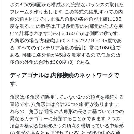
さの8つの側面から構成され,完璧なバランスの取れた
フレームを作り出します. この等式の結果,すべての内
側の角も同じです. 正規八角形の各内角が正確に135
度を測る. この数字は,正規多角形の内部角の公式を用
いて計算されます: (n-2) × 180 / n,nは側面の数です.
八角形の場合,方程式は (0) × 1 × ??2 / 8 =135度であ
る. すべてのインテリア角度の合計は,常に1080度で
ある. 同様に,各外角が45度を測定するので,任意の凸
多角の外角の合計は360度 (3) である.
ディアゴナルは,内部接続のネットワークで
す.
角形は,多角形で隣接していない2つの頂点を接続する
直線です. 八角形には合計20つの斜面があります. こ
れらの二角形は,通常の八角形の長さに基づいて3つの
異なるカテゴリーに分類することができます. 2つの
頂点を横切る短角形,3つの頂点を横切っている中角形
(八角形の高さとも呼ばれている) と,形状の中心を通