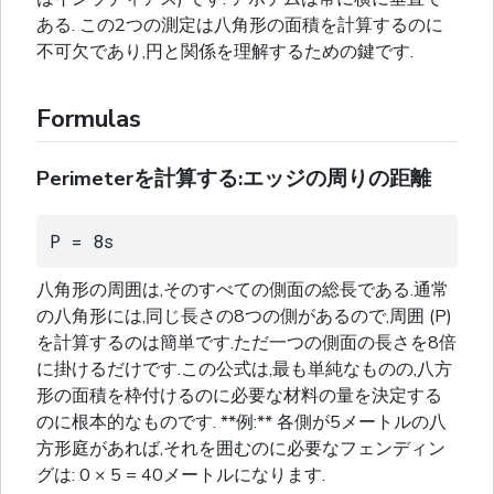
ある. この2つの測定は八角形の面積を計算するのに
不可欠であり,円と関係を理解するための鍵です.
Formulas
Perimeterを計算する:エッジの周りの距離
P = 8s
八角形の周囲は,そのすべての側面の総長である.通常
の八角形には,同じ長さの8つの側があるので,周囲 (P)
を計算するのは簡単です.ただ一つの側面の長さを8倍
に掛けるだけです.この公式は,最も単純なものの,八方
形の面積を枠付けるのに必要な材料の量を決定する
のに根本的なものです. **例:** 各側が5メートルの八
方形庭があれば,それを囲むのに必要なフェンディン
グは: 0 × 5 = 40メートルになります.