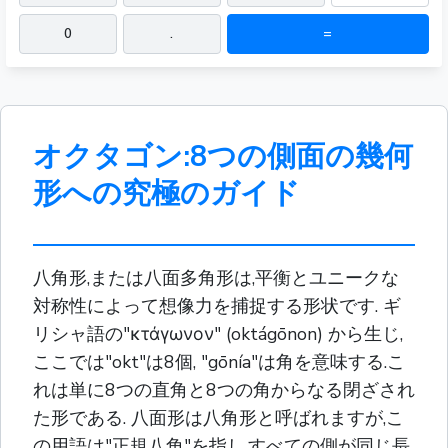
0
.
=
オクタゴン:8つの側面の幾何
形への究極のガイド
八角形,または八面多角形は,平衡とユニークな
対称性によって想像力を捕捉する形状です. ギ
リシャ語の"κτάγωνον" (oktágōnon) から生じ,
ここでは"okt"は8個, "gōnía"は角を意味する.こ
れは単に8つの直角と8つの角からなる閉ざされ
た形である. 八面形は八角形と呼ばれますが,こ
の用語は"正規八角"を指し,すべての側が同じ長