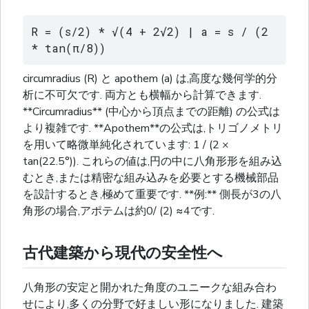
R = (s/2) * √(4 + 2√2) | a = s / (2 
* tan(π/8))
circumradius (R) と apothem (a) は,高度な幾何学的分
析に不可欠です. 両方とも横幅から計算できます.
**Circumradius** (中心から頂点までの距離) の公式は
より複雑です. **Apothem**の公式は,トリゴノメトリ
を用いて略微単純化されています: 1 / (2 ×
tan(22.5°)). これらの値は,円の中に八角形形を組み込
むとき,または精密な組み込みを必要とする機械部品
を設計するとき,極めて重要です. **例:** 側長が3の八
角形の場合,アポテムは約0/ (2) ≈4です.
古代建築から現代の安全性へ
八角形の安定と開かれた角度のユニークな組み合わ
せにより,多くの分野で好ましい形になりました. 建築