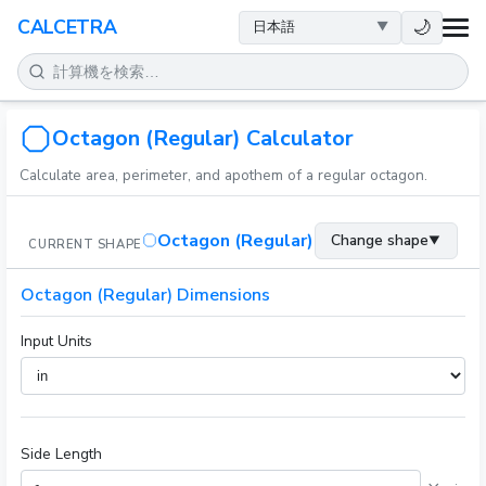
健康
🌙
CALCETRA
数学
変換
Octagon (Regular) Calculator
Calculate area, perimeter, and apothem of a regular octagon.
科学
Octagon (Regular)
Change shape
▼
CURRENT SHAPE
日常
Octagon (Regular) Dimensions
その他のツール
Input Units
Side Length