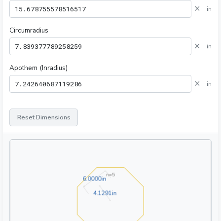
×
in
Circumradius
×
in
Apothem (Inradius)
×
in
Reset Dimensions
n=
5
6.0000in
6
.
0
0
0
0
in
4.1291in
4
.
1
2
9
1
in