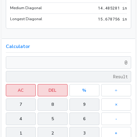
Medium Diagonal
14.4
1
4
.
4
8
5
2
8
1
 in
Longest Diagonal
15.6
1
5
.
6
7
8
7
5
6
 in
Calculator
AC
DEL
%
÷
7
8
9
×
4
5
6
-
1
2
3
+