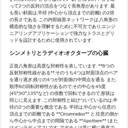
って2つの反対の頂点をつなぐ長角形があります. 最
も長い斜面は,半径 (中心から頂点までの距離) の2倍
の長さである. この内部線形ネットワークは,八角形の
構造的な強さを理解するために不可欠であり,エンジ
ニアリングアプリケーションで強力なトラスとグリ
ッドを設計するために使用されています.
シンメトリとラディオ:オクターブの心臓
正規八角形は高度な対称性を表しています. **8つの
反射対称性線がある**;そのうち4つは対面頂点のペア
を通り過ぎ,残りの4つが対面側の中間点を通る. また,
順序8の回転対称性があるので,その中心を45度
(45°,90°,135°など) の倍数で回転できるので,形状は
同じに見えます. この対称性と結びついているのは,半
径の2つの重要な概念である. 半径は,中心から任意の
頂点までの距離である **Circumradius** と,任意の側か
ら中心から中点までの間隔である **Apothem** (また
はインラディアス) です. アポテムは常に横に垂直で