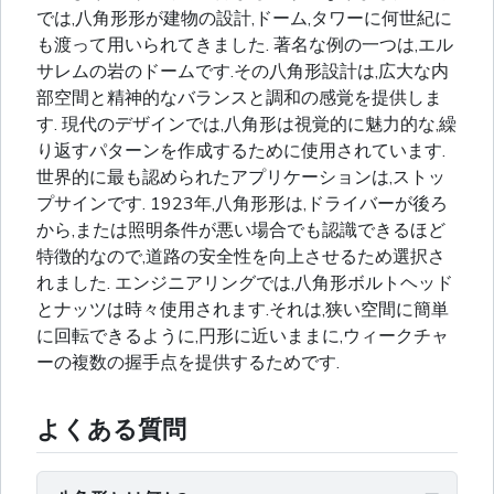
では,八角形形が建物の設計,ドーム,タワーに何世紀に
も渡って用いられてきました. 著名な例の一つは,エル
サレムの岩のドームです.その八角形設計は,広大な内
部空間と精神的なバランスと調和の感覚を提供しま
す. 現代のデザインでは,八角形は視覚的に魅力的な,繰
り返すパターンを作成するために使用されています.
世界的に最も認められたアプリケーションは,ストッ
プサインです. 1923年,八角形形は,ドライバーが後ろ
から,または照明条件が悪い場合でも認識できるほど
特徴的なので,道路の安全性を向上させるため選択さ
れました. エンジニアリングでは,八角形ボルトヘッド
とナッツは時々使用されます.それは,狭い空間に簡単
に回転できるように,円形に近いままに,ウィークチャ
ーの複数の握手点を提供するためです.
よくある質問