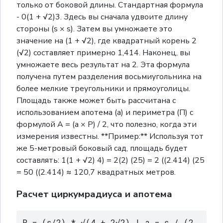
только от боковой длины. Стандартная формула
- 0(1 + √2)3. Здесь вы сначала удвоите длину
стороны (s × s). Затем вы умножаете это
значение на (1 + √2), где квадратный корень 2
(√2) составляет примерно 1,414. Наконец, вы
умножаете весь результат на 2. Эта формула
получена путем разделения восьмиугольника на
более мелкие треугольники и прямоуголицы.
Площадь также может быть рассчитана с
использованием апотема (а) и периметра (П) с
формулой A = (a × P) / 2, что полезно, когда эти
измерения известны. **Пример:** Используя тот
же 5-метровый боковый сад, площадь будет
составлять: 1(1 + √2) 4) = 2(2) (25) = 2 ((2.414) (25
= 50 ((2.414) ≈ 120,7 квадратных метров.
Расчет циркумрадиуса и апотема
R = (s/2) * √(4 + 2√2) | a = s / (2 