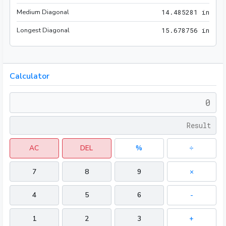
Medium Diagonal
14.4
1
4
.
4
8
5
2
8
1
 in
Longest Diagonal
15.6
1
5
.
6
7
8
7
5
6
 in
Calculator
AC
DEL
%
÷
7
8
9
×
4
5
6
-
1
2
3
+