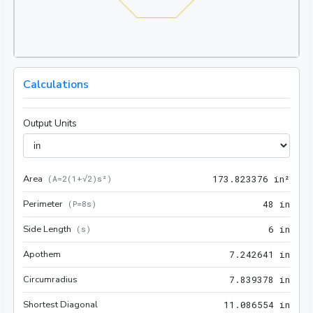
Calculations
Output Units
Area
173.
(
A=2(1+√2)s²
)
1
7
3
.
8
2
3
3
7
6
 in²
Perimeter
48 i
(
P=8s
)
4
8
 in
Side Length
6 in
(
s
)
6
 in
Apothem
7.24
7
.
2
4
2
6
4
1
 in
Circumradius
7.83
7
.
8
3
9
3
7
8
 in
Shortest Diagonal
11.0
1
1
.
0
8
6
5
5
4
 in