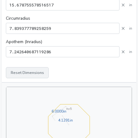
×
in
Circumradius
×
in
Apothem (Inradius)
×
in
Reset Dimensions
n=
5
6.0000in
6
.
0
0
0
0
in
4.1291in
4
.
1
2
9
1
in