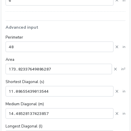
×
in
Advanced input
Perimeter
×
in
Area
×
in²
Shortest Diagonal (s)
×
in
Medium Diagonal (m)
×
in
Longest Diagonal (l)