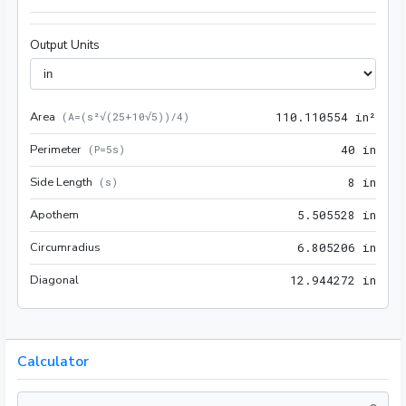
Output Units
Area
110.
(
A=(s²√(25+10√5))/4
)
1
1
0
.
1
1
0
5
5
4
 in²
Perimeter
40 i
(
P=5s
)
4
0
 in
Side Length
8 in
(
s
)
8
 in
Apothem
5.50
5
.
5
0
5
5
2
8
 in
Circumradius
6.80
6
.
8
0
5
2
0
6
 in
Diagonal
12.9
1
2
.
9
4
4
2
7
2
 in
Calculator