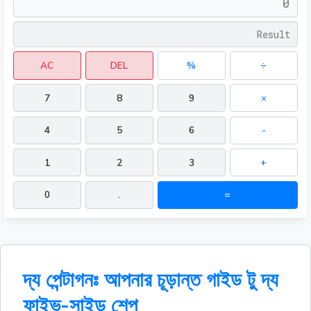
AC
DEL
%
÷
7
8
9
×
4
5
6
-
1
2
3
+
0
.
=
দ্য পেন্টাগনঃ আপনার চূড়ান্ত গাইড টু দ্য
ফাইভ-সাইড শেপ