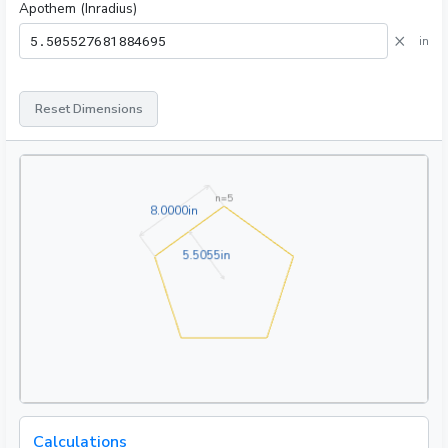
Apothem (Inradius)
×
in
Reset Dimensions
n=
5
8.0000in
8
.
0
0
0
0
in
5.5055in
5
.
5
0
5
5
in
Calculations