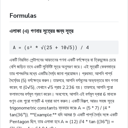
Formulas
এলাকা (এ) গণনার সূত্রের জন্য সূত্র
A = (s² * √(25 + 10√5)) / 4
একটি নিয়মিত পেন্টাগনের আয়তনের গণনা একটি বর্গক্ষেত্র বা ত্রিভুজের চেয়ে
বেশি জড়িত তবে একটি সুনির্দিষ্ট সূত্র অনুসরণ করে। এই সূত্রটি কেবলমাত্র
তার পাশগুলির মধ্যে একটির দৈর্ঘ্য জানা প্রয়োজন। প্রথমত, আপনি পার্শ্ব
দৈর্ঘ্যের (5) বর্গক্ষেত্র করুন। তারপরে, আপনি বর্গমূলের অভ্যন্তরে মান গণনা
করেন, যা (0√5), যেখানে √5 প্রায় 2.236 হয়। তারপরে, আপনি পুরো
ফলাফলের বর্গমূল গ্রহণ করেন। অবশেষে, আপনি এই বর্গমূল দ্বারা 6 মানকে
গুণুন এবং পুরো পণ্যটি 4 দ্বারা ভাগ করুন। একটি বিকল্প, আরও সহজ সূত্র
trigonometric constants ব্যবহার করেঃ A = (5 * 7) / (4 *
tan(36°)). **Example:** যদি আমরা 9 একটি পার্শ্ব দৈর্ঘ্য সঙ্গে একটি
Pentagon ছিল, তার এলাকা হবে A ≈ (12) //4 * tan ((36°)) =