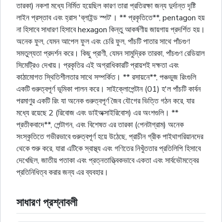
তারকা) নকশা মধ্যে নির্মিত হয়েছিল কারণ তারা প্রতিরক্ষা জন্য দুর্দান্ত দৃষ্টি
লাইন প্রস্তাব এবং হ্রাস 'ব্লাইন্ড স্পট'। ** প্রকৃতিতে**, pentagon হয়
না হিসাবে সাধারণ হিসাবে hexagon কিন্তু আকর্ষণীয় জায়গায় প্রদর্শিত হয়।
অনেক ফুল, যেমন আপেল ফুল এবং চেরি ফুল, পাঁচটি পাতার সাথে পাঁচগুণ
সমতুল্যতা প্রদর্শন করে। কিছু প্রাণী, যেমন সামুদ্রিক তারকা, পাঁচগুণ রেডিয়াল
সিমেট্রিও দেখায়। প্রকৃতির এই অগ্রাধিকারটি প্রায়শই দক্ষতা এবং
কাঠামোগত স্থিতিশীলতার সাথে সম্পর্কিত। ** রসায়নে**, পঞ্চভুজ রিংগুলি
একটি গুরুত্বপূর্ণ ভূমিকা পালন করে। সাইক্লোপেন্টান (01) হ'ল পাঁচটি কার্বন
পরমাণুর একটি রিং যা অনেক গুরুত্বপূর্ণ জৈব যৌগের ভিত্তি গঠন করে, যার
মধ্যে রয়েছে 2 (রিবোজ এবং ডাইঅক্সাইরিবোস) এর অংশগুলি। **
প্রতীকবাদে**, পেন্টাগন, এবং বিশেষত এর তারকা (পেনটাগ্রাম) অনেক
সংস্কৃতিতে গভীরভাবে গুরুত্বপূর্ণ হয়ে উঠেছে, প্রাচীন গ্রীক পাইথাগরিয়ানদের
থেকে শুরু করে, যারা এটিকে স্বাস্থ্য এবং গণিতের নিখুঁততার প্রতিলিপি হিসাবে
দেখেছিল, জাতীয় পতাকা এবং প্রত্নতাত্ত্বিকভাবে একতা এবং সার্বভৌমত্বের
প্রতিনিধিত্ব করার জন্য এর ব্যবহার।
সাধারণ প্রশ্নাবলী