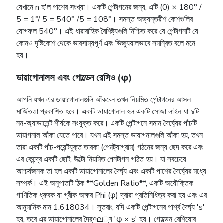
যেখানে n হ'ল পাশের সংখ্যা। একটি পেন্টাগনের জন্য, এটি (0) × 180° /
5 = 1°/ 5 = 540° /5 = 108°। সমস্ত অভ্যন্তরীণ কোণগুলির
যোগফল 540°। এই ধারাবাহিক বৈশিষ্ট্যগুলি নিশ্চিত করে যে পেন্টাগনটি যে
কোনও দৃষ্টিকোণ থেকে ভারসাম্যপূর্ণ এবং ভিজ্যুয়ালভাবে সমন্বিত বলে মনে
হয়।
ডায়াগোনালস এবং গোল্ডেন রেসিও (φ)
আপনি যখন এর ডায়াগোনালগুলি আঁকবেন তখন নিয়মিত পেন্টাগনের আসল
মার্জিততা প্রকাশিত হবে। একটি ডায়াগোনাল হল একটি সোজা লাইন যা দুটি
নন-অ্যাডাসেন্ট শীর্ষকে সংযুক্ত করে। একটি পেন্টাগনে সমান দৈর্ঘ্যের পাঁচটি
ডায়াগনাল আঁকা যেতে পারে। যখন এই সমস্ত ডায়াগনালগুলি আঁকা হয়, তখন
তারা একটি পাঁচ-পয়েন্টযুক্ত তারকা (পেনট্যাগ্রাম) গঠনের জন্য ছেদ করে এবং
এর কেন্দ্রে একটি ছোট, উল্টো নিয়মিত পেনটাগন গঠিত হয়। যা সবচেয়ে
আশ্চর্যজনক তা হল একটি ডায়াগোনালের দৈর্ঘ্য এবং একটি পাশের দৈৰ্ঘ্যের মধ্যে
সম্পর্ক। এই অনুপাতটি ঠিক **Golden Ratio**, একটি অযৌক্তিক
গাণিতিক ধ্রুবক যা গ্রীক অক্ষর Phi (φ) দ্বারা প্রতিনিধিত্ব করা হয় এবং এর
আনুমানিক মান 1.618034। সুতরাং, যদি একটি পেন্টাগনের পার্শ্ব দৈর্ঘ্য 's'
হয়, তবে এর ডায়াগোনালের দৈর্ഘ্য 'φ × s' হয়। গোল্ডেন রেশিয়োর