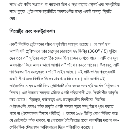
সাথে এই গভীর সংযোগ, যা প্রায়শই শিল্প ও স্থাপত্যের সৌন্দর্য এবং সম্প্রীতির
সাথে যুক্ত, পেন্টাগনকে জ্যামিতির আকারগুলির মধ্যে একটি অনন্য স্থিতি
দেয়।
সিমেট্রি এবং কনস্ট্রাকশন
একটি নিয়মিত পেন্টাগনের পাঁচগুণ ঘূর্ণনশীল সমন্বয় রয়েছে। এর অর্থ হ'ল
আপনি যদি পেন্টাগনকে তার কেন্দ্রের চারপাশে ৭২ ডিগ্রি (360° / 5) ঘুরিয়ে
দেন তবে এটি ঘূর্ণনের আগে ঠিক যেমন ছিল তেমন দেখতে পাবে। এটি তার মূল
অবস্থানে ফিরে আসার আগে আপনি এটি পাঁচবার করতে পারেন। উপরন্তু, এটি
প্রতিফলনশীল সমতুল্যতার পাঁচটি লাইন আছে। এই লাইনগুলির প্রত্যেকটি
একটি শীর্ষে এবং বিপরীত দিকের মাঝখানে দিয়ে যায়। যদি আপনি এই
লাইনগুলির মধ্যে একটি দিয়ে পেন্টাগনটি ভাঁজ করেন তবে দুটি অর্ধেক নিখুঁতভাবে
মিলবে। এই উচ্চতর সমন্বয় এটিকে একটি শক্তিশালী এবং স্থিতিশীল আকৃতি
করে তোলে। ত্রিভুজ, বর্গক্ষেত্র এবং ছয়ভুজগুলির বিপরীতে, নিয়মিত
পেন্টাগনগুলি কোনও ফাঁক ছাড়াই একটি সমতল স্তর সম্পূর্ণরূপে পূরণ করতে
পারে না (টেসেলেশন হিসাবে পরিচিত) । তাদের ১০৮ ডিগ্রি কোণ নিশ্চিত করে
যে ছোটখাটো ফাঁক থাকবে, যা পেনরোজ টাইলিংয়ের মতো আকর্ষণীয় ধরণের নন-
পেরিওডিক টেসলেশন আবিষ্কারের দিকে পরিচালিত করেছে।