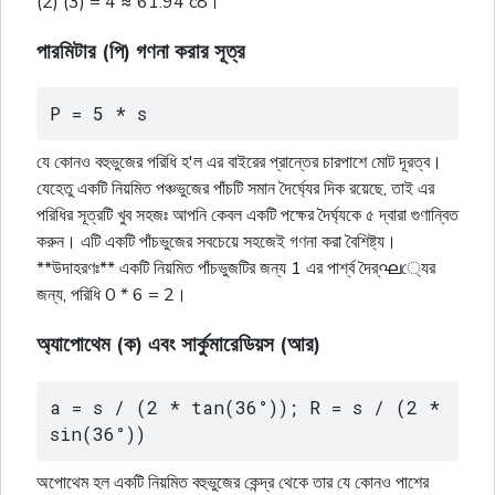
(2) (3) = 4 ≈ 61.94 c8।
পারমিটার (পি) গণনা করার সূত্র
P = 5 * s
যে কোনও বহুভুজের পরিধি হ'ল এর বাইরের প্রান্তের চারপাশে মোট দূরত্ব।
যেহেতু একটি নিয়মিত পঞ্চভুজের পাঁচটি সমান দৈর্ঘ্যের দিক রয়েছে, তাই এর
পরিধির সূত্রটি খুব সহজঃ আপনি কেবল একটি পক্ষের দৈৰ্ঘ্যকে ৫ দ্বারা গুণান্বিত
করুন। এটি একটি পাঁচভুজের সবচেয়ে সহজেই গণনা করা বৈশিষ্ট্য।
**উদাহরণঃ** একটি নিয়মিত পাঁচভুজটির জন্য 1 এর পার্শ্ব দৈর্ഘ্যের
জন্য, পরিধি 0 * 6 = 2।
অ্যাপোথেম (ক) এবং সার্কুমারেডিয়স (আর)
a = s / (2 * tan(36°)); R = s / (2 * 
sin(36°))
অপোথেম হল একটি নিয়মিত বহুভুজের কেন্দ্র থেকে তার যে কোনও পাশের