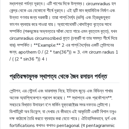
মধ্যপন্থা পর্যন্ত দূরত্ব। এটি পাশের দিকে উল্লম্ব। circumradius হল
কেন্দ্র থেকে এর যেকোনো শীর্ষে দূরত্ব। এই দুটি মান জ্যামিতিক নির্মাণ এবং
উন্নত গণনার জন্য দরকারী। তারা পার্শ্ব দৈর্ঘ্য (গুলি) এবং ত্রিভুজযুক্ত
ফাংশন ব্যবহার করে পাওয়া যায়। অ্যাপোথেমটি খোদাইকৃত বৃত্তের সাথে
সম্পর্কিত (পঞ্চভুজের অভ্যন্তরে আঁকা যেতে পারে এমন বৃহত্তম বৃত্ত), যখন
circumradius circumscribed বৃত্ত (চক্রটি যা তার সমস্ত শীর্ষে দিয়ে
যায়) সম্পর্কিত। **Example:** 2 এর পার্শ্ব দৈর্ঘ্যের একটি পেন্টাগনের
জন্য, apothem 0 / (2 * tan(36°)) ≈ 3, এবং circum radius 1
/ ( (2 * sin36 °)) 4।
প্রতিরক্ষামূলক স্থাপত্য থেকে জৈব রসায়ন পর্যন্ত
পেন্টাগন, এর সৌন্দর্য এবং ভারসাম্য নিয়ে, ইতিহাস জুড়ে এবং বিভিন্ন শাখায়
অনেক অ্যাপ্লিকেশনে প্রবেশ করেছে। ** স্থাপত্য এবং প্রকৌশলে**,
সবচেয়ে বিখ্যাত উদাহরণ হ'ল মার্কিন যুক্তরাষ্ট্রের সদর দফতর পেন্টাগো।
ডিপার্টমেন্ট অব ডিফেন্স, যা দেখায় যে কীভাবে এই আকৃতিটি একটি বিশাল তবুও
দক্ষ কাঠামো তৈরি করতে ব্যবহার করা যেতে পারে। ঐতিহাসিকভাবে, দুর্গ এবং
fortifications কখনও কখনও pentagonal (বা pentagrammic