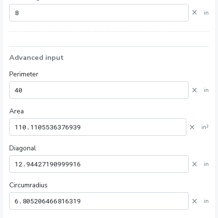
×
in
Advanced input
Perimeter
×
in
Area
×
in²
Diagonal
×
in
Circumradius
×
in