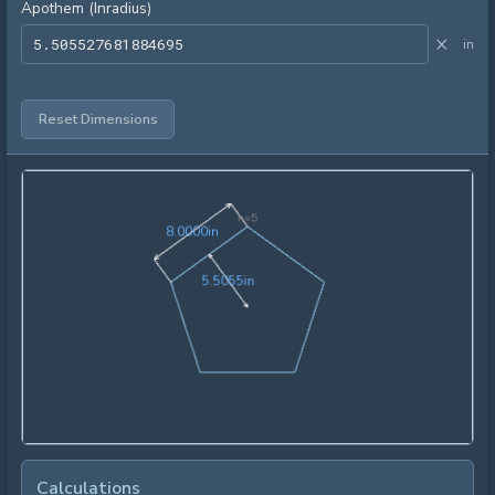
Apothem (Inradius)
×
in
Reset Dimensions
n=
5
8.0000in
8
.
0
0
0
0
in
5.5055in
5
.
5
0
5
5
in
Calculations