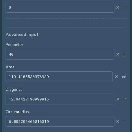
×
in
Advanced input
Perimeter
×
in
Area
×
in²
Diagonal
×
in
Circumradius
×
in