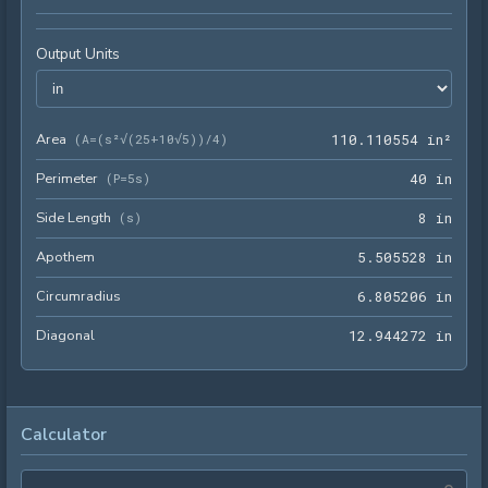
Output Units
Area
110.
(
A=(s²√(25+10√5))/4
)
1
1
0
.
1
1
0
5
5
4
 in²
Perimeter
40 i
(
P=5s
)
4
0
 in
Side Length
8 in
(
s
)
8
 in
Apothem
5.50
5
.
5
0
5
5
2
8
 in
Circumradius
6.80
6
.
8
0
5
2
0
6
 in
Diagonal
12.9
1
2
.
9
4
4
2
7
2
 in
Calculator