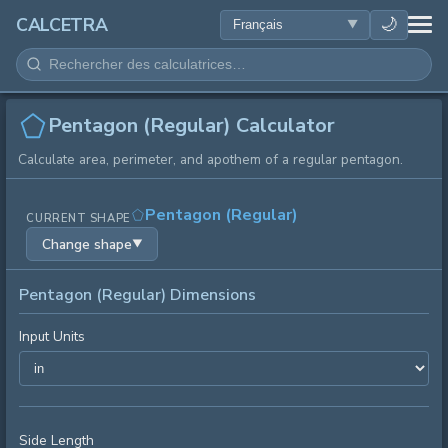
SANTÉ
🌙
CALCETRA
MATHÉMATIQUES
CONVERSIONS
Pentagon (Regular) Calculator
Calculate area, perimeter, and apothem of a regular pentagon.
SCIENCE
Pentagon (Regular)
CURRENT SHAPE
QUOTIDIEN
Change shape
▼
AUTRES OUTILS
Pentagon (Regular) Dimensions
Input Units
Side Length