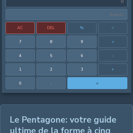
AC
DEL
%
÷
7
8
9
×
4
5
6
-
1
2
3
+
0
.
=
Le Pentagone: votre guide
ultime de la forme à cinq