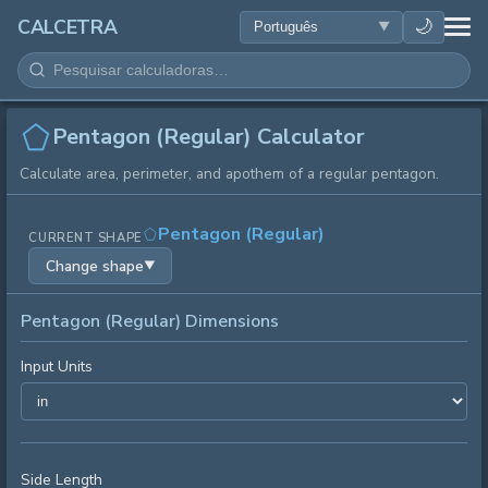
SAÚDE
🌙
CALCETRA
MATEMÁTICA
CONVERSÕES
Pentagon (Regular) Calculator
Calculate area, perimeter, and apothem of a regular pentagon.
CIÊNCIA
Pentagon (Regular)
CURRENT SHAPE
COTIDIANO
Change shape
▼
OUTRAS FERRAMENTAS
Pentagon (Regular) Dimensions
Input Units
Side Length