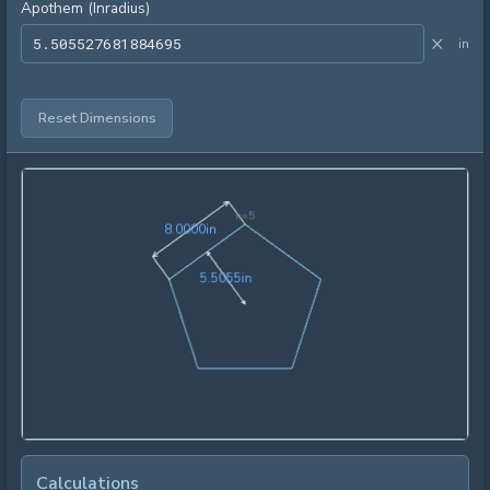
Apothem (Inradius)
×
in
Reset Dimensions
n=
5
8.0000in
8
.
0
0
0
0
in
5.5055in
5
.
5
0
5
5
in
Calculations