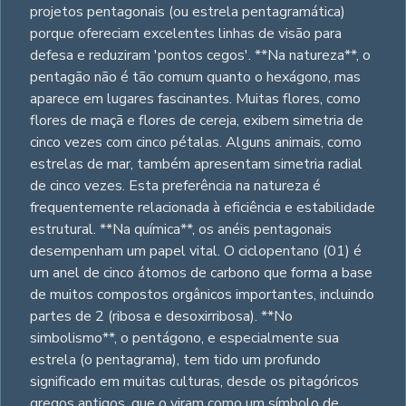
projetos pentagonais (ou estrela pentagramática)
porque ofereciam excelentes linhas de visão para
defesa e reduziram 'pontos cegos'. **Na natureza**, o
pentagão não é tão comum quanto o hexágono, mas
aparece em lugares fascinantes. Muitas flores, como
flores de maçã e flores de cereja, exibem simetria de
cinco vezes com cinco pétalas. Alguns animais, como
estrelas de mar, também apresentam simetria radial
de cinco vezes. Esta preferência na natureza é
frequentemente relacionada à eficiência e estabilidade
estrutural. **Na química**, os anéis pentagonais
desempenham um papel vital. O ciclopentano (01) é
um anel de cinco átomos de carbono que forma a base
de muitos compostos orgânicos importantes, incluindo
partes de 2 (ribosa e desoxirribosa). **No
simbolismo**, o pentágono, e especialmente sua
estrela (o pentagrama), tem tido um profundo
significado em muitas culturas, desde os pitagóricos
gregos antigos, que o viram como um símbolo de