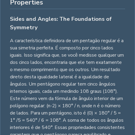
Properties
Sides and Angles: The Foundations of
Symmetry
A característica definidora de um pentagão regular é a
sua simetria perfeita. É composto por cinco lados
iguais. Isso significa que, se você medisse qualquer um
dos cinco lados, encontraria que ele tem exatamente
o mesmo comprimento que os outros. Um resultado
direto desta igualdade lateral é a igualdade de
ângulos. Um pentágono regular tem cinco ângulos
internos iguais, cada um medindo 108 graus (108°).
Este número vem da fórmula de ângulo interior de um
polígono regular: (n-2) × 180° / n, onde n é o número
de lados. Para um pentágono, isto é (0) × 180° / 5 =
1° /5 = 540° / 6 = 108°. A soma de todos os ângulos
interiores é de 540°. Essas propriedades consistentes
garantem que o pentágono pareça equilibrado e