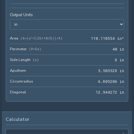
Output Units
Area
110.
(
A=(s²√(25+10√5))/4
)
1
1
0
.
1
1
0
5
5
4
 in²
Perimeter
40 i
(
P=5s
)
4
0
 in
Side Length
8 in
(
s
)
8
 in
Apothem
5.50
5
.
5
0
5
5
2
8
 in
Circumradius
6.80
6
.
8
0
5
2
0
6
 in
Diagonal
12.9
1
2
.
9
4
4
2
7
2
 in
Calculator