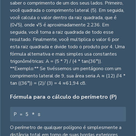
saber o comprimento de um dos seus lados. Primeiro,
você quadrada o comprimento lateral (5). Em seguida,
você calcula o valor dentro da raiz quadrada, que é
(0√5), onde √5 é aproximadamente 2.236. Em
seguida, você toma a raiz quadrada de todo esse
resultado. Finalmente, você multiplica o valor 6 por
esta raiz quadrada e divide todo o produto por 4. Uma
fórmula alternativa e mais simples usa constantes
trigonômétricas: A = (5 * 7) / (4 * tan(36°)).
**Exemplo:** Se tivéssemos um pentágono com um
comprimento lateral de 9, sua área seria A ≈ (12) //4 *
tan ((36°)) = (2)/ (3) = 4 ≈61,94 c8.
Fórmula para o cálculo do perímetro (P)
P = 5 * s
O perímetro de qualquer polígono é simplesmente a
distância total em torno de suas bordas exteriores.