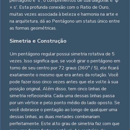
pentágono é 's', o comprimentos de sua diagonal é 'φ
× s'. Esta profunda conexão com o Ratio de Ouro,
muitas vezes associada à beleza e harmonia na arte e
na arquitetura, dá ao Pentágono um status único entre
as formas geométricas.
Simetria e Construção
Um pentágono regular possui simetria rotativa de 5
vezes. Isso significa que, se você girar o pentágono em
torno de seu centro por 72 graus (360° / 5), ele ficará
exatamente o mesmo que era antes da rotação. Você
pode fazer isso cinco vezes antes que ele volte à sua
posição original. Além disso, tem cinco linhas de
simetria reflecionária. Cada uma dessas linhas passa
por um vértice e pelo ponto médio do lado oposto. Se
você dobrasse o pentagão ao longo de qualquer uma
dessas linhas, as duas metades combinariam
perfeitamente. Este alto grau de simetria faz com que