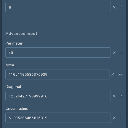
×
in
Advanced input
Perimeter
×
in
Area
×
in²
Diagonal
×
in
Circumradius
×
in