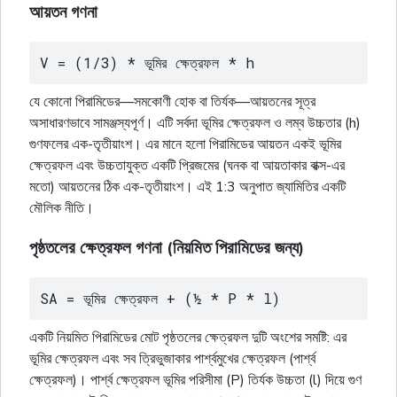
আয়তন গণনা
V = (1/3) * ভূমির ক্ষেত্রফল * h
যে কোনো পিরামিডের—সমকোণী হোক বা তির্যক—আয়তনের সূত্র
অসাধারণভাবে সামঞ্জস্যপূর্ণ। এটি সর্বদা ভূমির ক্ষেত্রফল ও লম্ব উচ্চতার (h)
গুণফলের এক-তৃতীয়াংশ। এর মানে হলো পিরামিডের আয়তন একই ভূমির
ক্ষেত্রফল এবং উচ্চতাযুক্ত একটি প্রিজমের (
ঘনক
বা
আয়তাকার
বাক্স
-এর
মতো) আয়তনের ঠিক এক-তৃতীয়াংশ। এই 1:3 অনুপাত জ্যামিতির একটি
মৌলিক নীতি।
পৃষ্ঠতলের ক্ষেত্রফল গণনা (নিয়মিত পিরামিডের জন্য)
SA = ভূমির ক্ষেত্রফল + (½ * P * l)
একটি নিয়মিত পিরামিডের মোট পৃষ্ঠতলের ক্ষেত্রফল দুটি অংশের সমষ্টি: এর
ভূমির ক্ষেত্রফল এবং সব
ত্রিভুজাকার
পার্শ্বমুখের ক্ষেত্রফল (পার্শ্ব
ক্ষেত্রফল)। পার্শ্ব ক্ষেত্রফল ভূমির পরিসীমা (P) তির্যক উচ্চতা (l) দিয়ে গুণ