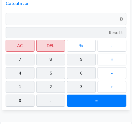
Calculator
AC
DEL
%
÷
7
8
9
×
4
5
6
-
1
2
3
+
0
.
=