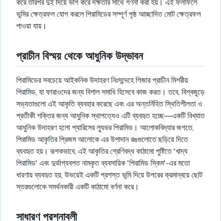
করে তারপর দুই দিয়ে ভাগ করে দক্ষতার সাথে গণনা করা হয়। এই ফলাফলে
ভূমির ক্ষেত্রফল যোগ করলে পিরামিডের সম্পূর্ণ পৃষ্ঠ আচ্ছাদিত মোট ক্ষেত্রফল
পাওয়া যায়।
প্রাচীন বিস্ময় থেকে আধুনিক উদ্ভাবন
পিরামিডের সবচেয়ে আইকনিক উদাহরণ নিঃসন্দেহে গিজার প্রাচীন মিশরীয়
পিরামিড, যা ফারাওদের জন্য বিশাল সমাধি হিসেবে কাজ করত। তবে, বিশ্বজুড়ে
সভ্যতাগুলো এই আকৃতি ব্যবহার করেছে এবং এর অন্তর্নিহিত স্থিতিশীলতা ও
প্রতীকী শক্তির জন্য আধুনিক স্থাপত্যেও এটি ব্যবহৃত হচ্ছে—একটি বিখ্যাত
আধুনিক উদাহরণ হলো প্যারিসের ল্যুভর পিরামিড। আলোকবিদ্যার জগতে,
পিরামিড আকৃতির প্রিজম আলোকে এর উপাদান রঙগুলোতে ছড়িয়ে দিতে
ব্যবহৃত হয়। রূপকভাবে, এই আকৃতির শ্রেণিবদ্ধ কাঠামো পুষ্টিতে 'খাদ্য
পিরামিড' এবং দুর্ভাগ্যবশত নামকৃত ব্যবসায়িক 'পিরামিড স্কিম'-এর মতো
ধারণায় ব্যবহৃত হয়, উভয়েই একটি প্রশস্ত ভূমি দিয়ে উপরের ক্রমান্বয়ে ছোট
স্তরগুলোকে সমর্থনকারী একটি কাঠামো বর্ণনা করে।
সাধারণ প্রশ্নাবলী