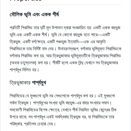
মৌলিক ভূমি এবং একক শীর্ষ
প্রতিটি পিরামিড তার দুটি মূল উপাদান দ্বারা সংজ্ঞায়িত হয়: একটি একক
বহুভুজ
ভূমি এবং একটি একক শীর্ষ। ভূমি যে কোনো বহুভুজ হতে পারে—একটি
ত্রিভুজ
, একটি
বর্গক্ষেত্র
, একটি পঞ্চভুজ ইত্যাদি—এবং এর আকৃতি
পিরামিডকে তার নির্দিষ্ট নাম দেয়। উদাহরণস্বরূপ,
বর্গাকার
ভূমিযুক্ত পিরামিডকে
বর্গাকার
পিরামিড বলা হয়, আর
ত্রিভুজাকার
ভূমিযুক্তটিকে
ত্রিভুজাকার
পিরামিড
(অথবা
চতুস্তলক
) বলা হয়। শীর্ষটি হলো একক বিন্দু যেখানে সব
ত্রিভুজাকার
পার্শ্বমুখ মিলিত হয়।
ত্রিভুজাকার
পার্শ্বমুখ
পিরামিডের যে মুখগুলো ভূমি নয় সেগুলোকে পার্শ্বমুখ বলা হয়। এই মুখগুলো
সর্বদা
ত্রিভুজ
। পার্শ্বমুখের সংখ্যা ভূমি
বহুভুজ
-এর বাহুর সংখ্যার সমান।
সমকোণী পিরামিডের বিশেষ ক্ষেত্রে, যেখানে শীর্ষ নিয়মিত ভূমির কেন্দ্রের ঠিক
উপরে থাকে, সব পার্শ্বমুখ একই সমদ্বিবাহু
ত্রিভুজ
হয়, যা পিরামিডকে তার
পরিষ্কার, প্রতিসম চেহারা দেয়।