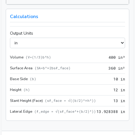
Calculations
Output Units
Volume
400 
(
V=(1/3)b²h
)
4
0
0
 in³
Surface Area
360 
(
SA=b²+2bsℓ_face
)
3
6
0
 in²
Base Side
10 i
(
b
)
1
0
 in
Height
12 i
(
h
)
1
2
 in
Slant Height (Face)
13 i
(
sℓ_face = √((b/2)²+h²)
)
1
3
 in
Lateral Edge
13.9
(
ℓ_edge = √(sℓ_face²+(b/2)²)
)
1
3
.
9
2
8
3
8
8
 in