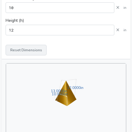
×
in
Height (h)
×
in
Reset Dimensions
12.0000in
1
2
.
0
0
0
0
in
13.0000in
1
3
.
0
0
0
0
in
10.0000in
1
0
.
0
0
0
0
in