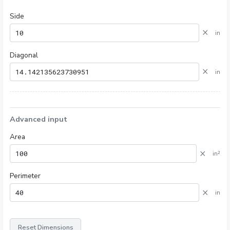
Side
×
in
Diagonal
×
in
Advanced input
Area
×
in²
Perimeter
×
in
Reset Dimensions