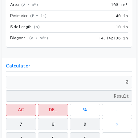
Area
100 
(
A = s²
)
1
0
0
 in²
Perimeter
40 i
(
P = 4s
)
4
0
 in
Side Length
10 i
(
s
)
1
0
 in
Diagonal
14.1
(
d = s√2
)
1
4
.
1
4
2
1
3
6
 in
Calculator
AC
DEL
%
÷
7
8
9
×