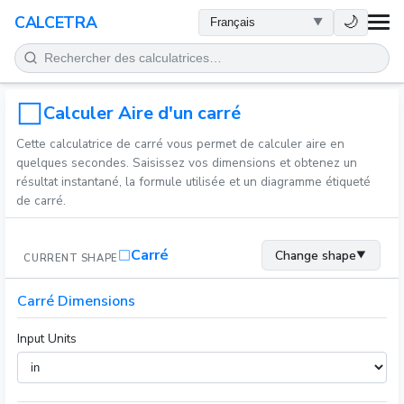
SANTÉ
🌙
CALCETRA
MATHÉMATIQUES
CONVERSIONS
Calculer Aire d'un carré
Cette calculatrice de carré vous permet de calculer aire en
SCIENCE
quelques secondes. Saisissez vos dimensions et obtenez un
résultat instantané, la formule utilisée et un diagramme étiqueté
de carré.
QUOTIDIEN
Carré
Change shape
▼
CURRENT SHAPE
AUTRES OUTILS
Carré Dimensions
Input Units