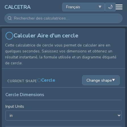
SANTÉ
🌙
CALCETRA
MATHÉMATIQUES
CONVERSIONS
Calculer Aire d'un cercle
Cette calculatrice de cercle vous permet de calculer aire en
SCIENCE
quelques secondes. Saisissez vos dimensions et obtenez un
résultat instantané, la formule utilisée et un diagramme étiqueté
de cercle.
QUOTIDIEN
Cercle
Change shape
▼
CURRENT SHAPE
AUTRES OUTILS
Cercle Dimensions
Input Units