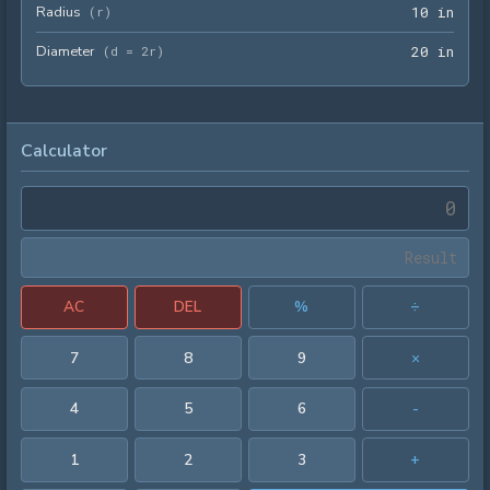
Radius
10 i
(
r
)
1
0
 in
Diameter
20 i
(
d = 2r
)
2
0
 in
Calculator
AC
DEL
%
÷
7
8
9
×
4
5
6
-
1
2
3
+