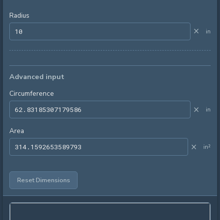
Radius
×
in
Advanced input
Circumference
×
in
Area
×
in²
Reset Dimensions