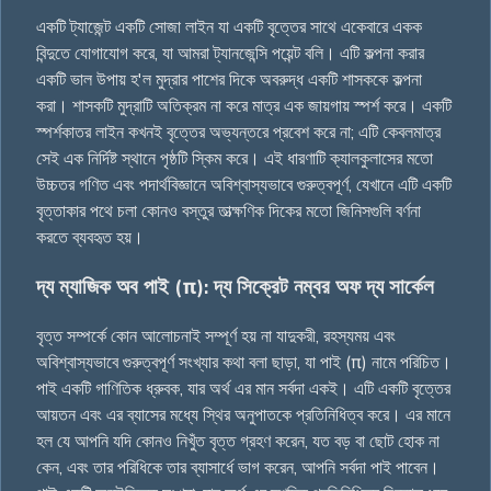
একটি ট্যাজেন্ট একটি সোজা লাইন যা একটি বৃত্তের সাথে একেবারে একক
বিন্দুতে যোগাযোগ করে, যা আমরা ট্যানজেন্সি পয়েন্ট বলি। এটি কল্পনা করার
একটি ভাল উপায় হ'ল মুদ্রার পাশের দিকে অবরুদ্ধ একটি শাসককে কল্পনা
করা। শাসকটি মুদ্রাটি অতিক্রম না করে মাত্র এক জায়গায় স্পর্শ করে। একটি
স্পর্শকাতর লাইন কখনই বৃত্তের অভ্যন্তরে প্রবেশ করে না; এটি কেবলমাত্র
সেই এক নির্দিষ্ট স্থানে পৃষ্ঠটি স্কিম করে। এই ধারণাটি ক্যালকুলাসের মতো
উচ্চতর গণিত এবং পদার্থবিজ্ঞানে অবিশ্বাস্যভাবে গুরুত্বপূর্ণ, যেখানে এটি একটি
বৃত্তাকার পথে চলা কোনও বস্তুর তাত্ক্ষণিক দিকের মতো জিনিসগুলি বর্ণনা
করতে ব্যবহৃত হয়।
দ্য ম্যাজিক অব পাই (π): দ্য সিক্রেট নম্বর অফ দ্য সার্কেল
বৃত্ত সম্পর্কে কোন আলোচনাই সম্পূর্ণ হয় না যাদুকরী, রহস্যময় এবং
অবিশ্বাস্যভাবে গুরুত্বপূর্ণ সংখ্যার কথা বলা ছাড়া, যা পাই (π) নামে পরিচিত।
পাই একটি গাণিতিক ধ্রুবক, যার অর্থ এর মান সর্বদা একই। এটি একটি বৃত্তের
আয়তন এবং এর ব্যাসের মধ্যে স্থির অনুপাতকে প্রতিনিধিত্ব করে। এর মানে
হল যে আপনি যদি কোনও নিখুঁত বৃত্ত গ্রহণ করেন, যত বড় বা ছোট হোক না
কেন, এবং তার পরিধিকে তার ব্যাসার্ধে ভাগ করেন, আপনি সর্বদা পাই পাবেন।