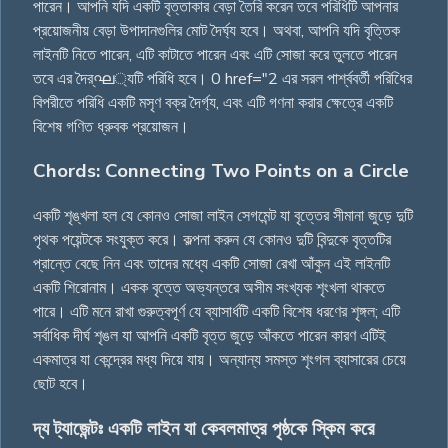
পারেন। আপনি যদি একটি বৃত্তাকার বেড়া তৈরি করেন তবে পরিধিটি আপনার
প্রয়োজনীয় বেড়া উপাদানগুলির মোট দৈৰ্ঘ্য হবে। অথবা, আপনি যদি বৃত্তিক
লাইনটি নিতে পারেন, এটি কাটাতে পারেন এবং এটি সোজা করে তুলতে পারেন
তবে এর দৈর্ഘ্যটি পরিধি হবে। 0 href="2 এর সরল পার্শ্ববর্তী পরিধিের
বিপরীতে পরিধি একটি মসৃণ বক্র দৈর্গ্য, এবং এটি গণনা করার ক্ষেত্রে একটি
বিশেষ গণিত ধ্রুবক প্রয়োজন।
Chords: Connecting Two Points on a Circle
একটি শৃঙ্খলা হল যে কোনও সোজা লাইন সেগমেন্ট যা বৃত্তের সীমানা জুড়ে দুটি
পৃথক পয়েন্টকে সংযুক্ত করে। কল্পনা করুন যে কোনও দুটি বিন্দুকে বৃত্তটির
প্রান্তে বেছে নিন এবং তাদের মধ্যে একটি সোজা রেখা আঁকুন এই লাইনটি
একটি শিরোনাম। একক বৃত্তে অভ্যন্তরে অসীম সংখ্যক শৃংখলা থাকতে
পারে। এটি মনে রাখা গুরুত্বপূর্ণ যে ব্যাসার্ধটি একটি বিশেষ ধরণের শৃঙ্গল; এটি
সর্বাধিক দীর্ঘ শৃঙল যা আপনি একটি বৃত্ত জুড়ে আঁকতে পারেন কারণ এটিই
একমাত্র যা কেন্দ্রের মধ্য দিয়ে যায়। অন্যান্য সমস্ত শৃংগল ব্যাসারের চেয়ে
ছোট হবে।
দ্য ট্যাজেন্টঃ একটি লাইন যা কেবলমাত্র পৃষ্ঠকে স্কিম করে