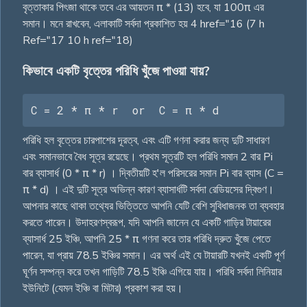
বৃত্তাকার পিৎজা থাকে তবে এর আয়তন π * (13) হবে, যা 100π এর
সমান। মনে রাখবেন, এলাকাটি সর্বদা প্রকাশিত হয় 4 href="16 (7 h
Ref="17 10 h ref="18)
কিভাবে একটি বৃত্তের পরিধি খুঁজে পাওয়া যায়?
C = 2 * π * r  or  C = π * d
পরিধি হল বৃত্তের চারপাশের দূরত্ব, এবং এটি গণনা করার জন্য দুটি সাধারণ
এবং সমানভাবে বৈধ সূত্র রয়েছে। প্রথম সূত্রটি হল পরিধি সমান 2 বার Pi
বার ব্যাসার্ধ (0 * π * r) । দ্বিতীয়টি হ'ল পরিসরের সমান Pi বার ব্যাস (C =
π * d) । এই দুটি সূত্র অভিন্ন কারণ ব্যাসার্ধটি সর্বদা রেডিয়সের দ্বিগুণ।
আপনার কাছে থাকা তথ্যের ভিত্তিতে আপনি যেটি বেশি সুবিধাজনক তা ব্যবহার
করতে পারেন। উদাহরণস্বরূপ, যদি আপনি জানেন যে একটি গাড়ির টায়ারের
ব্যাসার্ধ 25 ইঞ্চি, আপনি 25 * π গণনা করে তার পরিধি দ্রুত খুঁজে পেতে
পারেন, যা প্রায় 78.5 ইঞ্চির সমান। এর অর্থ এই যে টায়ারটি যখনই একটি পূর্ণ
ঘূর্ণন সম্পন্ন করে তখন গাড়িটি 78.5 ইঞ্চি এগিয়ে যায়। পরিধি সর্বদা লিনিয়ার
ইউনিটে (যেমন ইঞ্চি বা মিটার) প্রকাশ করা হয়।