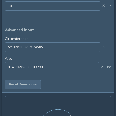
×
in
Advanced input
Circumference
×
in
Area
×
in²
Reset Dimensions