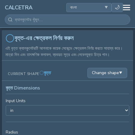
স्বাস্থ্य
🌙
CALCETRA
গণিত
রূপান্তর
বৃত্ত-এর ক্ষেত্রফল নির্ণয় করুন
এই বৃত্ত ক্যালকুলেটরটি আপনাকে কয়েক সেকেন্ডে ক্ষেত্রফল নির্ণয় করতে সাহায্য করে।
বিজ্ঞান
মাত্রা দিন এবং তাৎক্ষণিক ফলাফল, ব্যবহৃত সূত্র এবং লেবেলযুক্ত চিত্র পান।
দৈনন্দিন
বৃত্ত
Change shape
▼
CURRENT SHAPE
অন्যান্য সরঞ্জাম
বৃত্ত Dimensions
Input Units
Radius