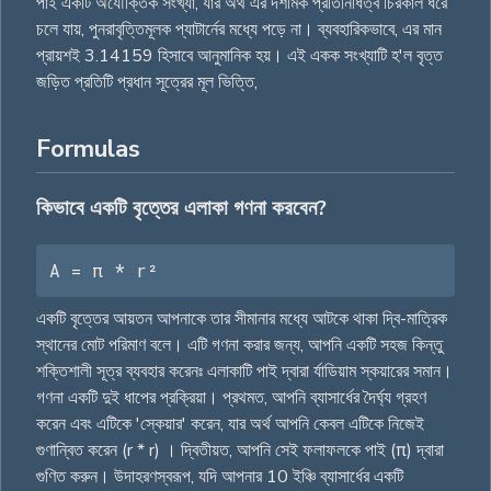
পাই একটি অযৌক্তিক সংখ্যা, যার অর্থ এর দশমিক প্রতিনিধিত্ব চিরকাল ধরে
চলে যায়, পুনরাবৃত্তিমূলক প্যাটার্নের মধ্যে পড়ে না। ব্যবহারিকভাবে, এর মান
প্রায়শই 3.14159 হিসাবে আনুমানিক হয়। এই একক সংখ্যাটি হ'ল বৃত্ত
জড়িত প্রতিটি প্রধান সূত্রের মূল ভিত্তি,
Formulas
কিভাবে একটি বৃত্তের এলাকা গণনা করবেন?
A = π * r²
একটি বৃত্তের আয়তন আপনাকে তার সীমানার মধ্যে আটকে থাকা দ্বি-মাত্রিক
স্থানের মোট পরিমাণ বলে। এটি গণনা করার জন্য, আপনি একটি সহজ কিন্তু
শক্তিশালী সূত্র ব্যবহার করেনঃ এলাকাটি পাই দ্বারা র্যাডিয়াম স্কয়ারের সমান।
গণনা একটি দুই ধাপের প্রক্রিয়া। প্রথমত, আপনি ব্যাসার্ধের দৈর্ঘ্য গ্রহণ
করেন এবং এটিকে 'স্কেয়ার' করেন, যার অর্থ আপনি কেবল এটিকে নিজেই
গুণান্বিত করেন (r * r) । দ্বিতীয়ত, আপনি সেই ফলাফলকে পাই (π) দ্বারা
গুণিত করুন। উদাহরণস্বরূপ, যদি আপনার 10 ইঞ্চি ব্যাসার্ধের একটি