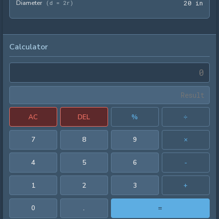
Diameter
20 i
(
d = 2r
)
2
0
 in
Calculator
AC
DEL
%
÷
7
8
9
×
4
5
6
-
1
2
3
+
0
.
=