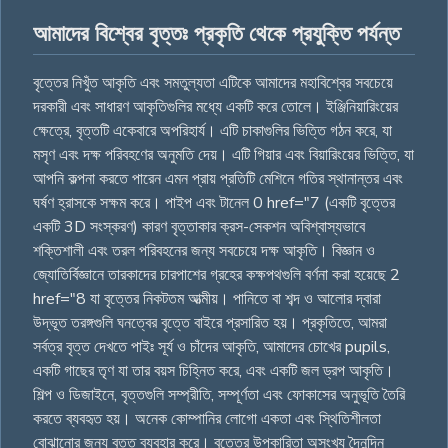
আমাদের বিশ্বের বৃত্তঃ প্রকৃতি থেকে প্রযুক্তি পর্যন্ত
বৃত্তের নিখুঁত আকৃতি এবং সমতুল্যতা এটিকে আমাদের মহাবিশ্বের সবচেয়ে
দরকারী এবং সাধারণ আকৃতিগুলির মধ্যে একটি করে তোলে। ইঞ্জিনিয়ারিংয়ের
ক্ষেত্রে, বৃত্তটি একেবারে অপরিহার্য। এটি চাকাগুলির ভিত্তি গঠন করে, যা
মসৃণ এবং দক্ষ পরিবহণের অনুমতি দেয়। এটি গিয়ার এবং বিয়ারিংয়ের ভিত্তি, যা
আপনি কল্পনা করতে পারেন এমন প্রায় প্রতিটি মেশিনে গতির স্থানান্তর এবং
ঘর্ষণ হ্রাসকে সক্ষম করে। পাইপ এবং টানেল 0 href="7 (একটি বৃত্তের
একটি 3D সংস্করণ) কারণ বৃত্তাকার ক্রস-সেকশন অবিশ্বাস্যভাবে
শক্তিশালী এবং তরল পরিবহনের জন্য সবচেয়ে দক্ষ আকৃতি। বিজ্ঞান ও
জ্যোতির্বিজ্ঞানে তারকাদের চারপাশের গ্রহের কক্ষপথগুলি বর্ণনা করা হয়েছে 2
href="8 যা বৃত্তের নিকটতম আত্মীয়। পানিতে বা শব্দ ও আলোর দ্বারা
উদ্ভূত তরঙ্গগুলি ঘনত্বের বৃত্তে বাইরে প্রসারিত হয়। প্রকৃতিতে, আমরা
সর্বত্র বৃত্ত দেখতে পাইঃ সূর্য ও চাঁদের আকৃতি, আমাদের চোখের pupils,
একটি গাছের তৃণ যা তার বয়স চিহ্নিত করে, এবং একটি জল ড্রপ আকৃতি।
শিল্প ও ডিজাইনে, বৃত্তগুলি সম্প্রীতি, সম্পূর্ণতা এবং ফোকাসের অনুভূতি তৈরি
করতে ব্যবহৃত হয়। অনেক কোম্পানির লোগো একতা এবং স্থিতিশীলতা
বোঝানোর জন্য বৃত্ত ব্যবহার করে। বৃত্তের উপকারিতা অসংখ্য দৈনন্দিন