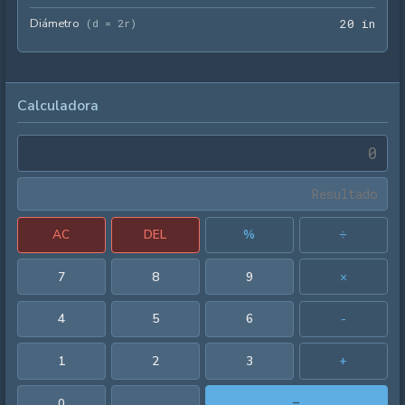
Diámetro
20 i
(
d = 2r
)
2
0
 in
Calculadora
AC
DEL
%
÷
7
8
9
×
4
5
6
-
1
2
3
+
0
.
=