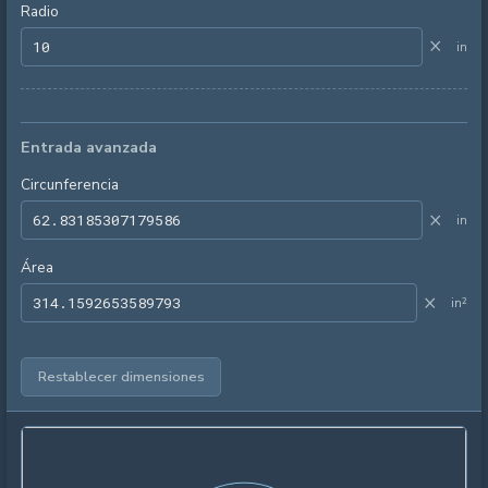
Radio
×
in
Entrada avanzada
Circunferencia
×
in
Área
×
in²
Restablecer dimensiones