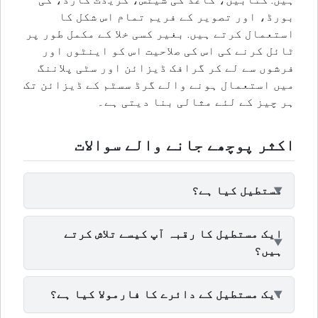
بورڈ، اور تصویر کے فریم تمام اس شکل کا
استعمال کرتے ہیں. بغیر کسی خلا کے مکمل طور پر
ٹائل کرنے کی اس کی صلاحیت اس کو اینٹوں اور
فرشوں سے لے کر گرافک ڈیزائن اور سٹی پلاننگ
میں استعمال ہونے والے گرڈ سسٹم کے ڈیزائن تک
ہر چیز کے لئے مثالی بنا دیتی ہے۔
اکثر پوچھے جانے والے سوالات
مستطیل کیا ہے؟
ایک مستطیل کا رقبہ آپ کیسے تلاش کرتے
ہیں؟
ایک مستطیل کے دائرے کا فارمولا کیا ہے؟