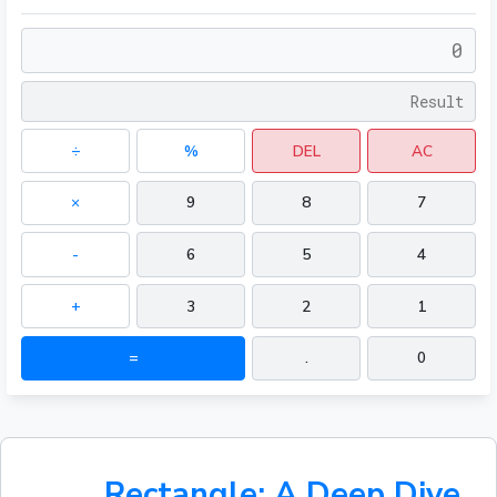
÷
%
DEL
AC
×
9
8
7
-
6
5
4
+
3
2
1
=
.
0
Rectangle: A Deep Dive