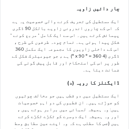
چار دائیں زاویہ
ایک مستطیل کی تعریف کرنے والی خصوصیت یہ ہے
کہ اس کے چاروں اندرونی زاویے بالکل 90 ڈگری
پیمائش کرتے ہیں۔ اس سے ایک کامل ' مربع کونے '
شکل پیدا ہوتی ہے۔ تمام چودہ طرفوں کی طرح ،
اس کے داخلی زاویوں کا مجموعہ ایک مکمل 360
ڈگری (4 x 90 ° = 360 °) ہے ، جو جیومیٹرک شکل کے
طور پر اس کی استحکام اور قابل پیش گوئی کی
ضمانت دیتا ہے۔
ڈایگنلز کا رویہ (د)
ایک مستطیل میں دو قطب ہیں جو مخالف چوٹیوں
کو جوڑتے ہیں۔ ان قطبوں کی دو اہم خصوصیات
ہیں: وہ ہمیشہ لمبائی میں برابر ہوتے ہیں ،
اور وہ ہمیشہ ایک دوسرے کو ٹکڑے ٹکڑے کرتے
ہیں (جس کا مطلب ہے کہ وہ اپنے عین مطابق وسط