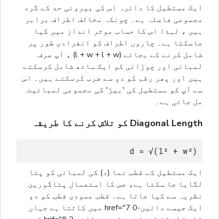
ایک مستطیل کا دائرہ اس کی بیرونی حد کے گرد
مجموعی فاصلہ ہے۔ چونکہ مخالف اطراف برابر
ہیں ، لہذا اس کا حساب موثر انداز میں کیا
جاسکتا ہے۔ چاروں اطراف کو انفرادی طور پر
شامل کرنے کے بجائے (l + w + l + w) ، آپ صرف
لمبائی اور چوڑائی کو ایک ساتھ شامل کرسکتے
ہیں اور پھر رقم کو دو سے ضرب کرسکتے ہیں۔ اس
سے آپ کو مستطيل کی 'بیڑ' کی مجموعی لمبائیت
مل جاتی ہے۔
Diagonal Length کو تلاش کرنے کا طریقہ
d = √(l² + w²)
ایک مستطیل کے قطب نما (د) کی لمبائی کو پتا
لگایا جا سکتا ہے، جس کا استعمال پتاگورین
نظریہ سے کیا جاتا ہے۔ قطب عمودی قطب کو دو
ایک جیسے دائیں-0 href="7 میں کاٹتا ہے جہاں