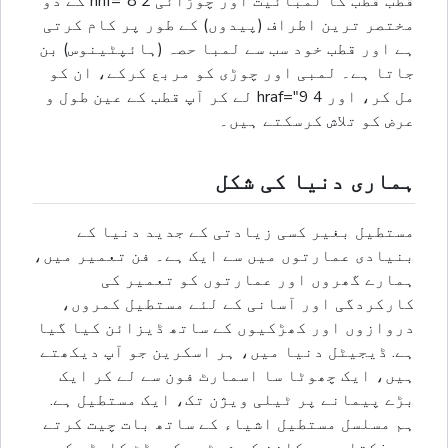
قطب قطب کا لمبائیت اور چوڑائی 2 hrif="8 کے دو
مختصر ترین اطراف (پیدوں) کے طور پر کام کرتی
ہے اور قطب خود سب سے لمبا حصہ (ہائپٹینوس) بن
جاتا ہے۔ لمبی اور چوڑی کو مربع کرکے، ان کو
مل کر، اور 4 hraf="9 لے کر آپ قطب کے عین طول و
عرض کو تلاش کرسکتے ہیں۔
ہماری دنیا کی شکل
مستطیل بغیر کسی زیادتی کے جدید دنیا کے
بنیادی عمارتوں میں سے ایک ہے۔ فن تعمیر میں،
ہمارے گھروں اور عمارتوں کو تعمیر کی
کارکردگی اور آسانی کے لئے مستطیل کمروں،
دروازوں اور کھڑکیوں کے ساتھ ڈیزائن کیا گیا
ہے. ڈیجیٹل دنیا میں، ہر اسکرین جو آپ دیکھتے
ہیں، ایک چھوٹا سا اسمارٹ فون سے لے کر ایک
بڑے پیمانے پر ٹیلی ویژن تک، ایک مستطیل ہے.
ہم مسلسل مستطیل اشیاء کے ساتھ بات چیت کرتے
ہیں: کتابیں، کاغذ کی شیٹس، کریڈٹ کارڈ، کی