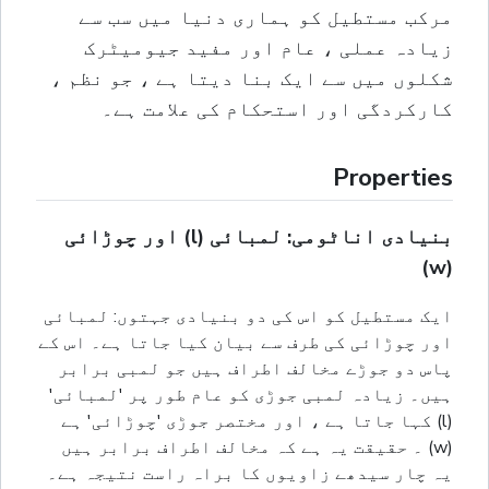
مرکب مستطیل کو ہماری دنیا میں سب سے
زیادہ عملی ، عام اور مفید جیومیٹرک
شکلوں میں سے ایک بنا دیتا ہے ، جو نظم ،
کارکردگی اور استحکام کی علامت ہے۔
Properties
بنیادی اناٹومی: لمبائی (l) اور چوڑائی
(w)
ایک مستطیل کو اس کی دو بنیادی جہتوں: لمبائی
اور چوڑائی کی طرف سے بیان کیا جاتا ہے۔ اس کے
پاس دو جوڑے مخالف اطراف ہیں جو لمبی برابر
ہیں۔ زیادہ لمبی جوڑی کو عام طور پر 'لمبائی'
(l) کہا جاتا ہے ، اور مختصر جوڑی 'چوڑائی' ہے
(w) ۔ حقیقت یہ ہے کہ مخالف اطراف برابر ہیں
یہ چار سیدھے زاویوں کا براہ راست نتیجہ ہے۔