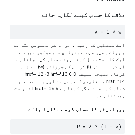
علاقے کا حساب کیسے لگایا جائے
A = l * w
ایک مستطیل کا رقبہ ، جو اس کی مجموعی جگہ ہے
، ریاضی میں سب سے بنیادی فارمولوں میں سے
ایک کا استعمال کرتے ہوئے حساب کیا جاتا ہے:
اس کی لمبائی (l) کو اس کی چوڑائی (w) سے ضرب
کرنا۔ نتیجہ ہمیشہ 0 href="12 (3 hrif="13 6
hraf="14 یہ فارمولا بدیہی ہے اور یہ اعداد و
شمار کی نمائندگی کرتا ہے 9 hret="15 اندر فٹ
ہوسکتا ہے۔
پیرامیٹر کا حساب کیسے لگایا جائے
P = 2 * (l + w)