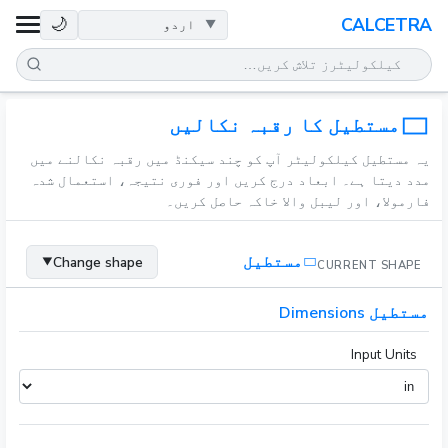
صحت
🌙
CALCETRA
ریاضی
تبدیلیاں
مستطیل کا رقبہ نکالیں
یہ مستطیل کیلکولیٹر آپ کو چند سیکنڈ میں رقبہ نکالنے میں
سائنس
مدد دیتا ہے۔ ابعاد درج کریں اور فوری نتیجہ، استعمال شدہ
فارمولا، اور لیبل والا خاکہ حاصل کریں۔
روزمرہ
مستطیل
Change shape
▼
CURRENT SHAPE
دیگر اوزار
مستطیل Dimensions
Input Units