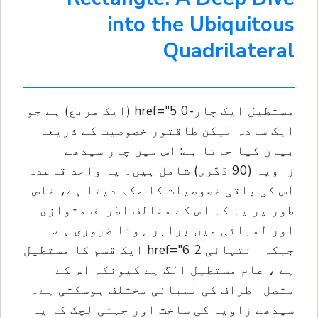
into the Ubiquitous
Quadrilateral
مستطیل ایک چار-0 href="5 (ایک مربع) ہے جو
ایک سادہ لیکن طاقتور خصوصیت کے ذریعہ
بیان کیا جاتا ہے: اس میں چار سیدھے
زاویہ (90 ڈگری) شامل ہیں۔ یہ واحد قاعدہ
اس کی باقی خصوصیات کا حکم دیتا ہے، خاص
طور پر یہ کہ اس کے مخالف اطراف متوازی
اور لمبائی میں برابر ہونا ضروری ہے.
جبکہ انتہائی 2 href="6 ایک قسم کا مستطیل
ہے ، عام مستطيل الگ ہے کیونکہ اس کے
متصل اطراف کی لمبائی مختلف ہوسکتی ہے۔
سیدھے زاویہ کی ساخت اور جہتی لچک کا یہ