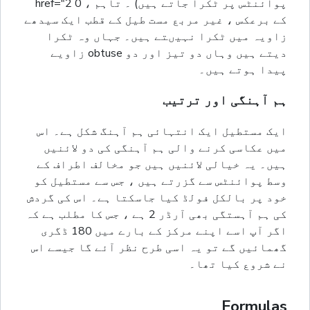
پوائنٹس پر ٹکرا جاتے ہیں) ۔ تاہم ، 0 href="2
کے برعکس ، غیر مربع مست طیل کے قطب ایک سیدھے
زاویہ میں ٹکرا نہیںتے ہیں۔ جہاں وہ ٹکرا
دیتے ہیں وہاں دو تیز اور دو obtuse زاویے
پیدا ہوتے ہیں۔
ہم آہنگی اور ترتیب
ایک مستطیل ایک انتہائی ہم آہنگ شکل ہے۔ اس
میں عکاسی کرنے والی ہم آہنگی کی دو لائنیں
ہیں۔ یہ خیالی لائنیں ہیں جو مخالف اطراف کے
وسط پوائنٹس سے گزرتے ہیں ، جس سے مستطيل کو
خود پر بالکل فولڈ کیا جاسکتا ہے۔ اس کی گردش
کی ہم آہستگی بھی آرڈر 2 ہے ، جس کا مطلب ہے کہ
اگر آپ اسے اپنے مرکز کے بارے میں 180 ڈگری
گھمائیں گے تو یہ اسی طرح نظر آئے گا جیسے اس
نے شروع کیا تھا۔
Formulas