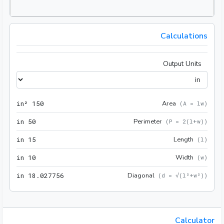
Calculations
Output Units
150 in²
Area
 in²
1
5
0
(
A = lw
)
50 in
Perimeter
 in
5
0
(
P = 2(l+w)
)
15 in
Length
 in
1
5
(
l
)
10 in
Width
 in
1
0
(
w
)
756 in
Diagonal
 in
1
8
.
0
2
7
7
5
6
(
d = √(l²+w²)
)
Calculator