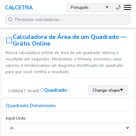
SAÚDE
🌙
CALCETRA
MATEMÁTICA
Calculadora de Área de um Quadrado —
CONVERSÕES
Grátis Online
Nossa calculadora online de área de um quadrado retorna o
CIÊNCIA
resultado em segundos. Mostramos a fórmula, inserimos seus
valores e renderizamos um diagrama identificado do quadrado
COTIDIANO
para que você confira o resultado.
OUTRAS FERRAMENTAS
Quadrado
Change shape
▼
CURRENT SHAPE
Quadrado Dimensions
Input Units