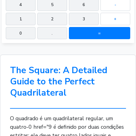
4
5
6
-
1
2
3
+
0
.
=
The Square: A Detailed
Guide to the Perfect
Quadrilateral
O quadrado é um quadrilateral regular, um
quatro-0 href="9 é definido por duas condições
estritas: ele deve ter quatro lados iguais e