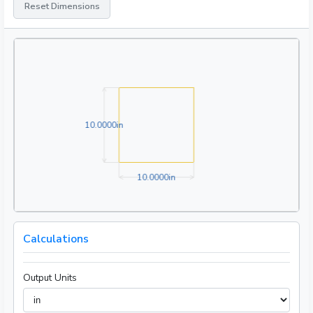
Reset Dimensions
10.0000in
1
0
.
0
0
0
0
in
10.0000in
1
0
.
0
0
0
0
in
Calculations
Output Units