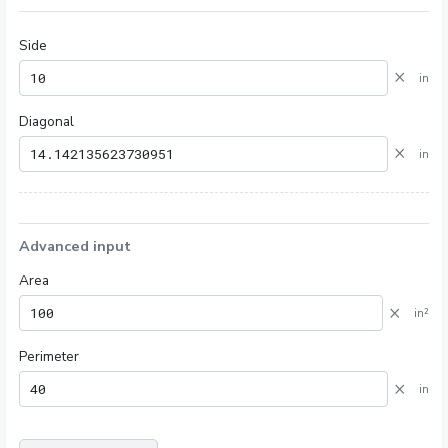
Side
×
in
Diagonal
×
in
Advanced input
Area
×
in²
Perimeter
×
in