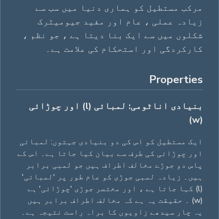
مرکب مستطیل کو ہماری دنیا میں سب سے
زیادہ عملی ، عام اور مفید جیومیٹرک
شکلوں میں سے ایک بنا دیتا ہے ، جو نظم ،
کارکردگی اور استحکام کی علامت ہے۔
Properties
بنیادی اناٹومی: لمبائی (l) اور چوڑائی
(w)
ایک مستطیل کو اس کی دو بنیادی جہتوں: لمبائی
اور چوڑائی کی طرف سے بیان کیا جاتا ہے۔ اس کے
پاس دو جوڑے مخالف اطراف ہیں جو لمبی برابر
ہیں۔ زیادہ لمبی جوڑی کو عام طور پر 'لمبائی'
(l) کہا جاتا ہے ، اور مختصر جوڑی 'چوڑائی' ہے
(w) ۔ حقیقت یہ ہے کہ مخالف اطراف برابر ہیں
یہ چار سیدھے زاویوں کا براہ راست نتیجہ ہے۔