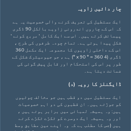
چار دائیں زاویہ
ایک مستطیل کی تعریف کرنے والی خصوصیت یہ ہے
کہ اس کے چاروں اندرونی زاویے بالکل 90 ڈگری
پیمائش کرتے ہیں۔ اس سے ایک کامل ' مربع کونے '
شکل پیدا ہوتی ہے۔ تمام چودہ طرفوں کی طرح ،
اس کے داخلی زاویوں کا مجموعہ ایک مکمل 360
ڈگری (4 x 90 ° = 360 °) ہے ، جو جیومیٹرک شکل کے
طور پر اس کی استحکام اور قابل پیش گوئی کی
ضمانت دیتا ہے۔
ڈایگنلز کا رویہ (د)
ایک مستطیل میں دو قطب ہیں جو مخالف چوٹیوں
کو جوڑتے ہیں۔ ان قطبوں کی دو اہم خصوصیات
ہیں: وہ ہمیشہ لمبائی میں برابر ہوتے ہیں ،
اور وہ ہمیشہ ایک دوسرے کو ٹکڑے ٹکڑے کرتے
ہیں (جس کا مطلب ہے کہ وہ اپنے عین مطابق وسط