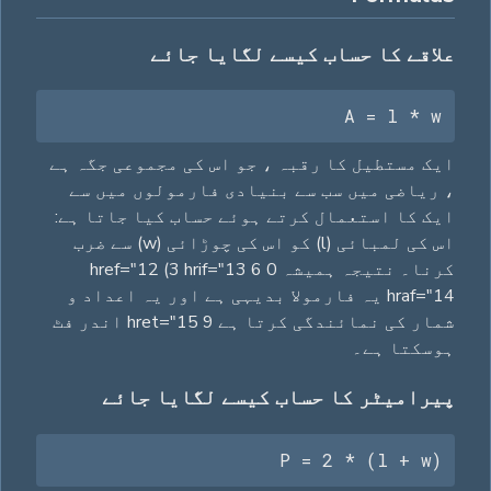
علاقے کا حساب کیسے لگایا جائے
A = l * w
ایک مستطیل کا رقبہ ، جو اس کی مجموعی جگہ ہے
، ریاضی میں سب سے بنیادی فارمولوں میں سے
ایک کا استعمال کرتے ہوئے حساب کیا جاتا ہے:
اس کی لمبائی (l) کو اس کی چوڑائی (w) سے ضرب
کرنا۔ نتیجہ ہمیشہ 0 href="12 (3 hrif="13 6
hraf="14 یہ فارمولا بدیہی ہے اور یہ اعداد و
شمار کی نمائندگی کرتا ہے 9 hret="15 اندر فٹ
ہوسکتا ہے۔
پیرامیٹر کا حساب کیسے لگایا جائے
P = 2 * (l + w)