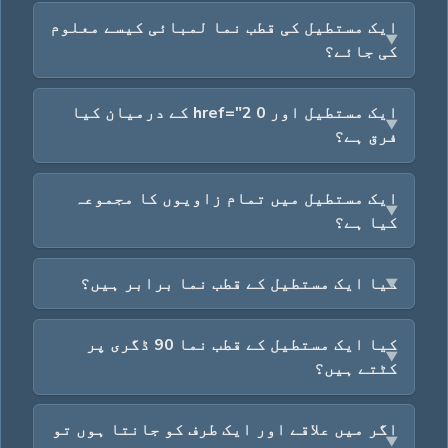
ایک مستطیل کی قطب نما لمبائی کیسے معلوم
کی جائے؟
ایک مستطیل اور 0 href="2 کے درمیان کیا
فرق ہے؟
ایک مستطیل میں تمام زاویوں کا مجموعہ
کیا ہے؟
کیا ایک مستطیل کے قطب نما برابر ہیں؟
کیا ایک مستطیل کے قطب نما 90 ڈگری پر
کٹتے ہیں؟
اگر میں علاقے اور ایک طرف کو جانتا ہوں تو