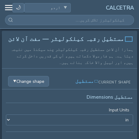
صحت
🌙
CALCETRA
ریاضی
تبدیلیاں
مستطیل رقبہ کیلکولیٹر — مفت آن لائن
ہمارا آن لائن مستطیل رقبہ کیلکولیٹر چند سیکنڈ میں نتیجہ
سائنس
دیتا ہے۔ ہم فارمولا دکھاتے ہیں، آپ کی قدریں داخل کرتے
ہیں، اور لیبل والا خاکہ بناتے ہیں۔
روزمرہ
مستطیل
Change shape
▼
CURRENT SHAPE
دیگر اوزار
مستطیل Dimensions
Input Units