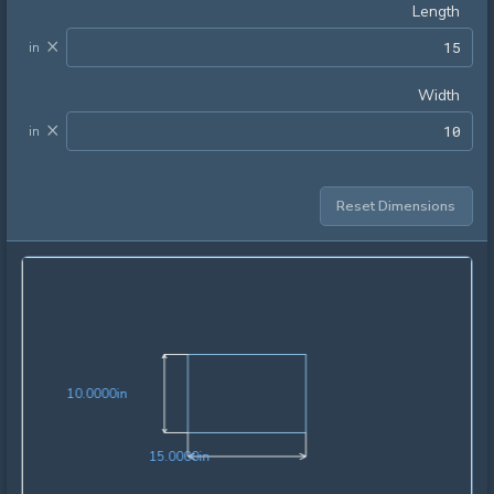
Length
×
in
Width
×
in
Reset Dimensions
10.0000in
1
0
.
0
0
0
0
in
15.0000in
1
5
.
0
0
0
0
in