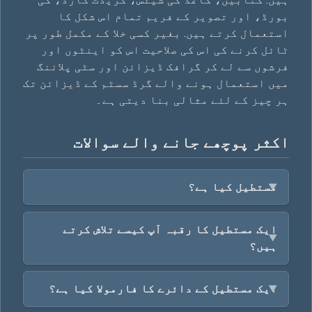
بورڈ، اور تصویر کے فریم تمام اس شکل کا
استعمال کرتے ہیں. بغیر کسی خلا کے مکمل طور پر
ٹائل کرنے کی اس کی صلاحیت اس کو اینٹوں اور
فرشوں سے لے کر گرافک ڈیزائن اور سٹی پلاننگ
میں استعمال ہونے والے گرڈ سسٹم کے ڈیزائن تک
ہر چیز کے لئے مثالی بنا دیتی ہے۔
اکثر پوچھے جانے والے سوالات
مستطیل کیا ہے؟
ایک مستطیل کا رقبہ آپ کیسے تلاش کرتے
ہیں؟
ایک مستطیل کے دائرے کا فارمولا کیا ہے؟