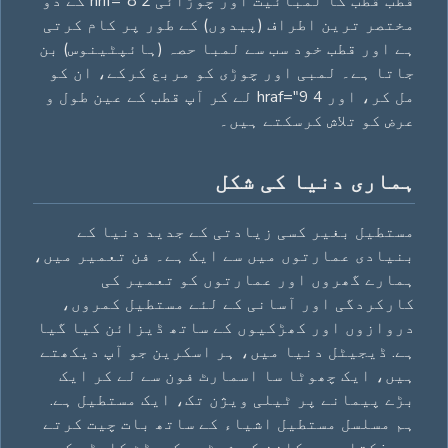
قطب قطب کا لمبائیت اور چوڑائی 2 hrif="8 کے دو
مختصر ترین اطراف (پیدوں) کے طور پر کام کرتی
ہے اور قطب خود سب سے لمبا حصہ (ہائپٹینوس) بن
جاتا ہے۔ لمبی اور چوڑی کو مربع کرکے، ان کو
مل کر، اور 4 hraf="9 لے کر آپ قطب کے عین طول و
عرض کو تلاش کرسکتے ہیں۔
ہماری دنیا کی شکل
مستطیل بغیر کسی زیادتی کے جدید دنیا کے
بنیادی عمارتوں میں سے ایک ہے۔ فن تعمیر میں،
ہمارے گھروں اور عمارتوں کو تعمیر کی
کارکردگی اور آسانی کے لئے مستطیل کمروں،
دروازوں اور کھڑکیوں کے ساتھ ڈیزائن کیا گیا
ہے. ڈیجیٹل دنیا میں، ہر اسکرین جو آپ دیکھتے
ہیں، ایک چھوٹا سا اسمارٹ فون سے لے کر ایک
بڑے پیمانے پر ٹیلی ویژن تک، ایک مستطیل ہے.
ہم مسلسل مستطیل اشیاء کے ساتھ بات چیت کرتے
ہیں: کتابیں، کاغذ کی شیٹس، کریڈٹ کارڈ، کی