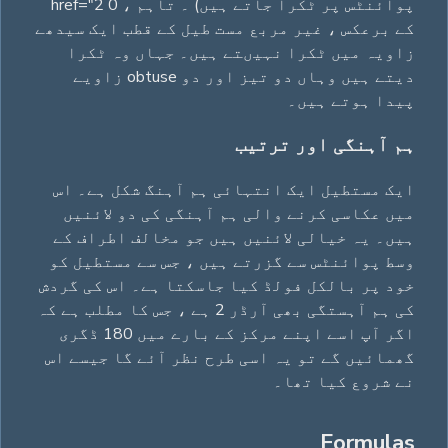
پوائنٹس پر ٹکرا جاتے ہیں) ۔ تاہم ، 0 href="2
کے برعکس ، غیر مربع مست طیل کے قطب ایک سیدھے
زاویہ میں ٹکرا نہیںتے ہیں۔ جہاں وہ ٹکرا
دیتے ہیں وہاں دو تیز اور دو obtuse زاویے
پیدا ہوتے ہیں۔
ہم آہنگی اور ترتیب
ایک مستطیل ایک انتہائی ہم آہنگ شکل ہے۔ اس
میں عکاسی کرنے والی ہم آہنگی کی دو لائنیں
ہیں۔ یہ خیالی لائنیں ہیں جو مخالف اطراف کے
وسط پوائنٹس سے گزرتے ہیں ، جس سے مستطيل کو
خود پر بالکل فولڈ کیا جاسکتا ہے۔ اس کی گردش
کی ہم آہستگی بھی آرڈر 2 ہے ، جس کا مطلب ہے کہ
اگر آپ اسے اپنے مرکز کے بارے میں 180 ڈگری
گھمائیں گے تو یہ اسی طرح نظر آئے گا جیسے اس
نے شروع کیا تھا۔
Formulas