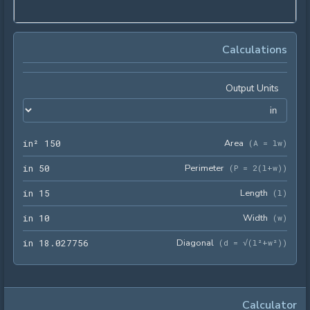
Calculations
Output Units
150 in²
Area
 in²
1
5
0
(
A = lw
)
50 in
Perimeter
 in
5
0
(
P = 2(l+w)
)
15 in
Length
 in
1
5
(
l
)
10 in
Width
 in
1
0
(
w
)
756 in
Diagonal
 in
1
8
.
0
2
7
7
5
6
(
d = √(l²+w²)
)
Calculator