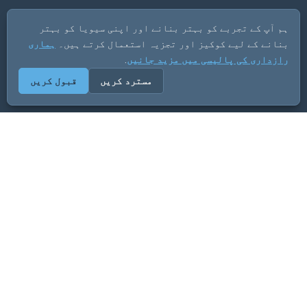
ہم آپ کے تجربے کو بہتر بنانے اور اپنی سیویا کو بہتر
بنانے کے لیے کوکیز اور تجزیہ استعمال کرتے ہیں۔
ہماری
رازداری کی پالیسی میں مزید جانیں
.
مسترد کریں
قبول کریں
ADVERTISEMENT