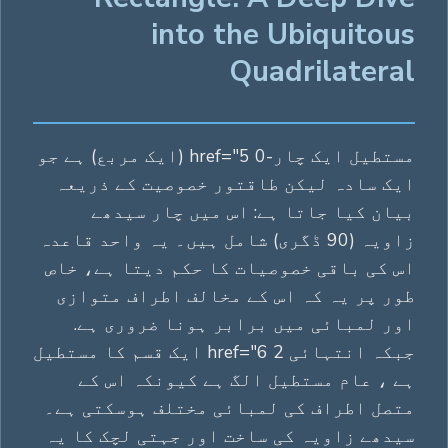
into the Ubiquitous
Quadrilateral
مستطیل ایک چار-0 href="5 (ایک مربع) ہے جو
ایک سادہ لیکن طاقتور خصوصیت کے ذریعہ
بیان کیا جاتا ہے: اس میں چار سیدھے
زاویہ (90 ڈگری) شامل ہیں۔ یہ واحد قاعدہ
اس کی باقی خصوصیات کا حکم دیتا ہے، خاص
طور پر یہ کہ اس کے مخالف اطراف متوازی
اور لمبائی میں برابر ہونا ضروری ہے.
جبکہ انتہائی 2 href="6 ایک قسم کا مستطیل
ہے ، عام مستطيل الگ ہے کیونکہ اس کے
متصل اطراف کی لمبائی مختلف ہوسکتی ہے۔
سیدھے زاویہ کی ساخت اور جہتی لچک کا یہ