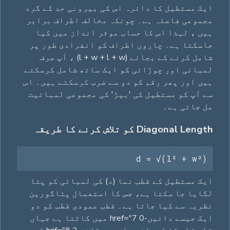
ایک مستطیل کا دائرہ اس کی بیرونی حد کے گرد
مجموعی فاصلہ ہے۔ چونکہ مخالف اطراف برابر
ہیں ، لہذا اس کا حساب موثر انداز میں کیا
جاسکتا ہے۔ چاروں اطراف کو انفرادی طور پر
شامل کرنے کے بجائے (l + w + l + w) ، آپ صرف
لمبائی اور چوڑائی کو ایک ساتھ شامل کرسکتے
ہیں اور پھر رقم کو دو سے ضرب کرسکتے ہیں۔ اس
سے آپ کو مستطيل کی 'بیڑ' کی مجموعی لمبائیت
مل جاتی ہے۔
Diagonal Length کو تلاش کرنے کا طریقہ
d = √(l² + w²)
ایک مستطیل کے قطب نما (د) کی لمبائی کو پتا
لگایا جا سکتا ہے، جس کا استعمال پتاگورین
نظریہ سے کیا جاتا ہے۔ قطب عمودی قطب کو دو
ایک جیسے دائیں-0 href="7 میں کاٹتا ہے جہاں