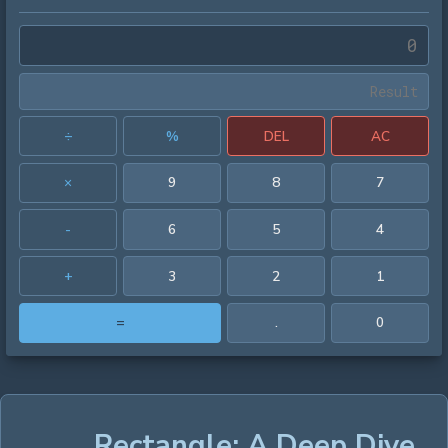
÷
%
DEL
AC
×
9
8
7
-
6
5
4
+
3
2
1
=
.
0
Rectangle: A Deep Dive