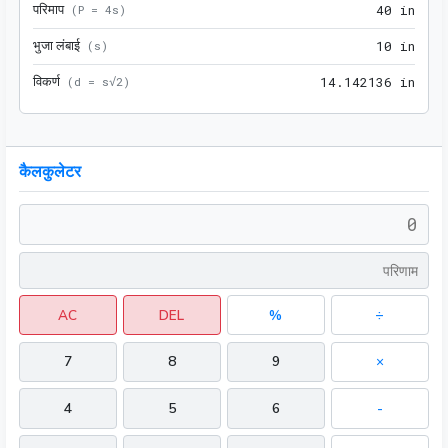
परिमाप
40 i
(
P = 4s
)
4
0
 in
भुजा लंबाई
10 i
(
s
)
1
0
 in
विकर्ण
14.1
(
d = s√2
)
1
4
.
1
4
2
1
3
6
 in
कैलकुलेटर
AC
DEL
%
÷
7
8
9
×
4
5
6
-