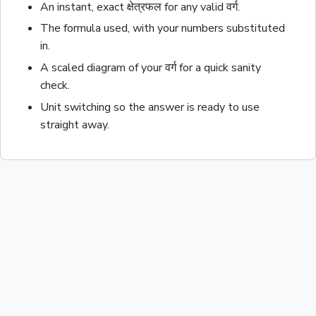
An instant, exact
क्षेत्रफल
for any valid
वर्ग
.
The formula used, with your numbers substituted
in.
A scaled diagram of your
वर्ग
for a quick sanity
check.
Unit switching so the answer is ready to use
straight away.