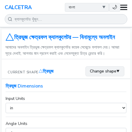
স्বাস্থ্य
🌙
CALCETRA
গণিত
রূপান্তর
ত্রিভুজ ক্ষেত্রফল ক্যালকুলেটর — বিনামূল্যে অনলাইন
আমাদের অনলাইন ত্রিভুজ ক্ষেত্রফল ক্যালকুলেটর কয়েক সেকেন্ডে ফলাফল দেয়। আমরা
বিজ্ঞান
সূত্র দেখাই, আপনার মান প্রবেশ করাই এবং লেবেলযুক্ত চিত্র রেন্ডার করি।
দৈনন্দিন
ত্রিভুজ
Change shape
▼
CURRENT SHAPE
অন्যান্য সরঞ্জাম
ত্রিভুজ Dimensions
Input Units
Angle Units