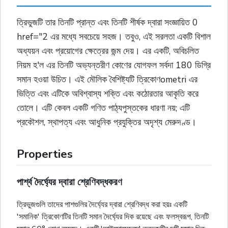
ত্রিভুজটি তার তিনটি প্রান্ত এবং তিনটি শীর্ষক দ্বারা সংজ্ঞায়িত 0
href="2 এর মধ্যে সবচেয়ে সহজ। তবুও, এই সরলতা একটি বিশাল
অধ্যয়ন এবং প্রয়োগের ক্ষেত্রের জন্ম দেয়। এর একটি, অবিচলিত
নিয়ম হ'ল এর তিনটি অভ্যন্তরীণ কোণের যোগফল সর্বদা 180 ডিগ্রি
সমান হওয়া উচিত। এই মৌলিক বৈশিষ্ট্যটি ত্রিকোণometri এর
ভিত্তি এবং এটিকে অবিশ্বাস্য শক্তি এবং কঠোরতার আকৃতি করে
তোলে। এটি কেবল একটি গণিত পাঠ্যপুস্তকের ধারণা নয়; এটি
প্রকৌশল, স্থাপত্য এবং আধুনিক প্রযুক্তির অদৃশ্য মেরুদণ্ড।
Properties
পার্শ্ব দৈর্ঘ্যের দ্বারা শ্রেণিবদ্ধকরণ
ত্রিভুজগুলি তাদের পাশগুলির দৈর্ঘ্যের দ্বারা শ্রেণিবদ্ধ করা হয়ঃ একটি
'সমানিক' ত্রিকোণটির তিনটি সমান দৈৰ্ঘ্যের দিক রয়েছে এবং ফলস্বরূপ, তিনটি