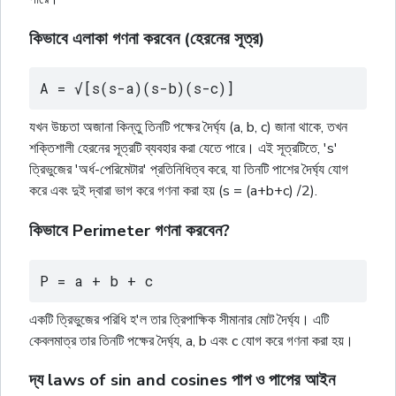
কিভাবে এলাকা গণনা করবেন (হেরনের সূত্র)
A = √[s(s-a)(s-b)(s-c)]
যখন উচ্চতা অজানা কিন্তু তিনটি পক্ষের দৈর্ঘ্য (a, b, c) জানা থাকে, তখন
শক্তিশালী হেরনের সূত্রটি ব্যবহার করা যেতে পারে। এই সূত্রটিতে, 's'
ত্রিভুজের 'অর্ধ-পেরিমেটার' প্রতিনিধিত্ব করে, যা তিনটি পাশের দৈৰ্ঘ্য যোগ
করে এবং দুই দ্বারা ভাগ করে গণনা করা হয় (s = (a+b+c) /2).
কিভাবে Perimeter গণনা করবেন?
P = a + b + c
একটি ত্রিভুজের পরিধি হ'ল তার ত্রিপাক্ষিক সীমানার মোট দৈর্ঘ্য। এটি
কেবলমাত্র তার তিনটি পক্ষের দৈৰ্ঘ্য, a, b এবং c যোগ করে গণনা করা হয়।
দ্য laws of sin and cosines পাপ ও পাপের আইন