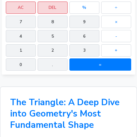
AC
DEL
%
÷
7
8
9
×
4
5
6
-
1
2
3
+
0
.
=
The Triangle: A Deep Dive
into Geometry's Most
Fundamental Shape