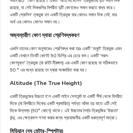
সমান 60° কোণ রয়েছে। একটি 'আইসোসেলেস' ত্রভুজটির দুটি সমান দিক
রয়েছে, যা সেই দিকগুলির বিপরীত দুটি কোণকেও সমান করতে বাধ্য করে।
একটি স্কেলিন' ত্ৰভুজ হল একটি ত্রিভূজ যার কোনও সমান দিক নেই, যার
অর্থ এর কোনও কোণও সমান নয়।
অভ্যন্তরীণ কোণ দ্বারা শ্রেণিবদ্ধকরণ
এগুলি তাদের কোণ অনুসারেও শ্রেণিবদ্ধ করা হয়ঃ একটি 'অকুট' ত্রিভুজ এমন
একটি যেখানে তিনটি কোণই 90 ডিগ্রি এর চেয়ে কম। একটি 'সরল-
কোণযুক্ত' ত্রৈভুজ (বা রাইট ট্রিঙ্গান) এর একটি কোণ রয়েছে যা সঠিকভাবে
90 ° এর মধ্যে রয়েছে তা দ্বারা সংজ্ঞায়িত করা হয়।
Altitude (The True Height)
একটি ত্রিভুজের উচ্চতা হ'ল একটি লাইন সেগমেন্ট যা একটি শীর্ষ থেকে বিপরীত
দিকে (বা বিপরীতে দিকের একটি প্রসারিত) পর্যন্ত আঁকা হয় যাতে এটি সেই
দিকে উল্লম্ব (90° কোণে) থাকে। এই উচ্চতার দৈর্ঘ্য ত্রিভূজির 'উচ্চতা'
(h), এর ক্ষেত্রফল গণনা করার জন্য প্রয়োজনীয় একটি গুরুত্বপূর্ণ মাত্রা।
মিডিয়ান (দ্য সেন্টার-স্প্লিটার)