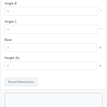
Angle B
°
Angle C
°
Base
in
Height (h)
in
Reset Dimensions