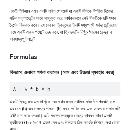
একটি মিডিয়ান এমন একটি লাইন সেগমেন্ট যা একটি শীর্ষকে বিপরীত দিকের
সঠিক মধ্যপয়েন্টের সাথে সংযুক্ত করে, কার্যকরভাবে সেই দিকটিকে দুটি সমান
দৈর্ঘ্যে বিভক্ত করে। যে কোনও ত্রিভুজের তিনটি মধ্যপন্থী সর্বদা সেন্ট্রয়েড
নামে একটি একক পয়েন্টে ছেদ করে, যা ত্রিভূজটির নিখুঁত 'মাসের কেন্দ্র' বা
ভারসাম্যপূর্ণ পয়েন্ট।
Formulas
কিভাবে এলাকা গণনা করবেন (বেস এবং উচ্চতা ব্যবহার করে)
A = ½ * b * h
একটি ত্রিভুজের এলাকা খুঁজে বের করার জন্য সর্বাধিক সর্বজনীন পদ্ধতি হ'ল
এর বেস (b) এর উল্লম্ব উচ্চতা (h) দ্বারা গুণিত করা এবং তারপরে ফলাফলটি
দু'টি ভাগ করে নেওয়া। এটি সমস্ত ত্রৈভুজের জন্য কার্যকর কারণ একটি
ত্রয়ীকে 0 href="3 একই বেস এবং উচ্চতার ঠিক অর্ধেক হিসাবে দেখা যেতে
পারে।