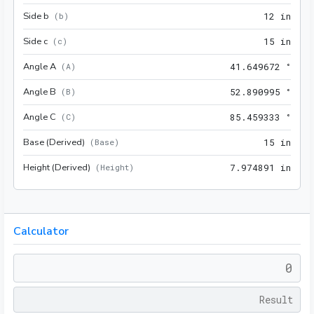
Side b
12 i
(
b
)
1
2
 in
Side c
15 i
(
c
)
1
5
 in
Angle A
41.6
(
A
)
4
1
.
6
4
9
6
7
2
 °
Angle B
52.8
(
B
)
5
2
.
8
9
0
9
9
5
 °
Angle C
85.4
(
C
)
8
5
.
4
5
9
3
3
3
 °
Base (Derived)
15 i
(
Base
)
1
5
 in
Height (Derived)
7.97
(
Height
)
7
.
9
7
4
8
9
1
 in
Calculator