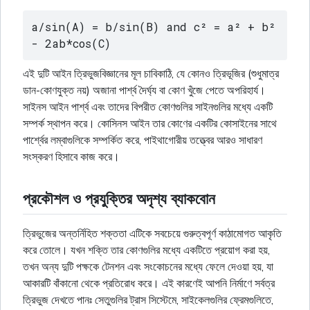
a/sin(A) = b/sin(B) and c² = a² + b² 
- 2ab*cos(C)
এই দুটি আইন ত্রিভুজবিজ্ঞানের মূল চাবিকাঠি, যে কোনও ত্রিভূজির (শুধুমাত্র
ডান-কোণযুক্ত নয়) অজানা পার্শ্ব দৈর্ঘ্য বা কোণ খুঁজে পেতে অপরিহার্য।
সাইনস আইন পার্শ্ব এবং তাদের বিপরীত কোণগুলির সাইনগুলির মধ্যে একটি
সম্পর্ক স্থাপন করে। কোসিনস আইন তার কোণের একটির কোসাইনের সাথে
পার্শ্বের লম্বাগুলিকে সম্পর্কিত করে, পাইথাগোরীয় তত্ত্বের আরও সাধারণ
সংস্করণ হিসাবে কাজ করে।
প্রকৌশল ও প্রযুক্তির অদৃশ্য ব্যাকবোন
ত্রিভুজের অন্তর্নিহিত শক্ততা এটিকে সবচেয়ে গুরুত্বপূর্ণ কাঠামোগত আকৃতি
করে তোলে। যখন শক্তি তার কোণগুলির মধ্যে একটিতে প্রয়োগ করা হয়,
তখন অন্য দুটি পক্ষকে টেনশন এবং সংকোচনের মধ্যে ফেলে দেওয়া হয়, যা
আকারটি বাঁকানো থেকে প্রতিরোধ করে। এই কারণেই আপনি নির্মাণে সর্বত্র
ত্রিভুজ দেখতে পানঃ সেতুগুলির ট্রাস সিস্টেমে, সাইকেলগুলির ফ্রেমগুলিতে,