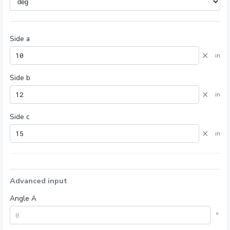
Side a
×
in
Side b
×
in
Side c
×
in
Advanced input
Angle A
°